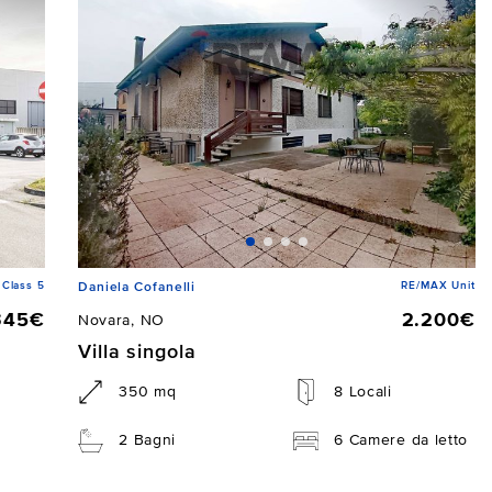
Class 5
RE/MAX Unit
Daniela Cofanelli
345€
2.200€
Novara, NO
Villa singola
350 mq
8 Locali
2 Bagni
6 Camere da letto