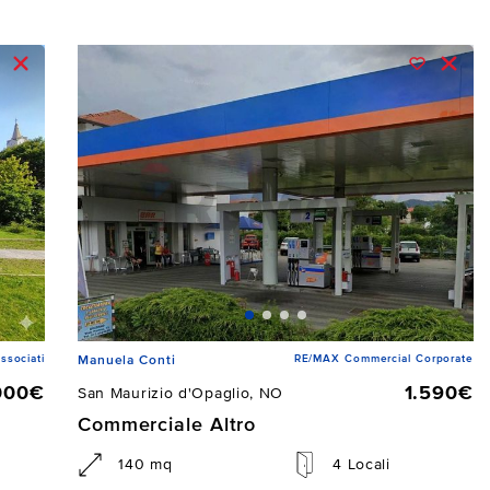
ssociati
RE/MAX Commercial Corporate
Manuela Conti
000€
1.590€
San Maurizio d'Opaglio, NO
Commerciale Altro
140 mq
4 Locali