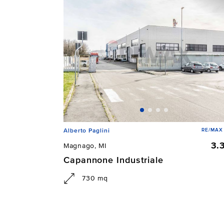
RE/MAX 
Alberto Paglini
3.
Magnago, MI
Capannone Industriale
730 mq