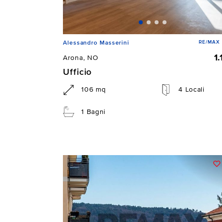
RE/MAX 
Alessandro Masserini
1
Arona, NO
Ufficio
106 mq
4 Locali
1 Bagni