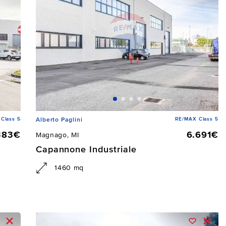
Class 5
RE/MAX Class 5
Alberto Paglini
383€
6.691€
Magnago, MI
Capannone Industriale
1460 mq