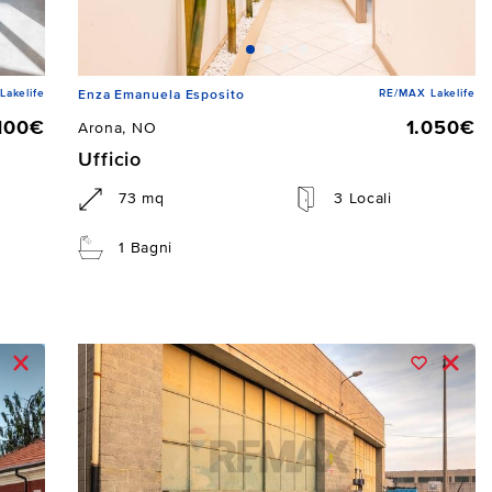
Lakelife
RE/MAX Lakelife
Enza Emanuela Esposito
.100€
1.050€
Arona, NO
Ufficio
73 mq
3 Locali
1 Bagni