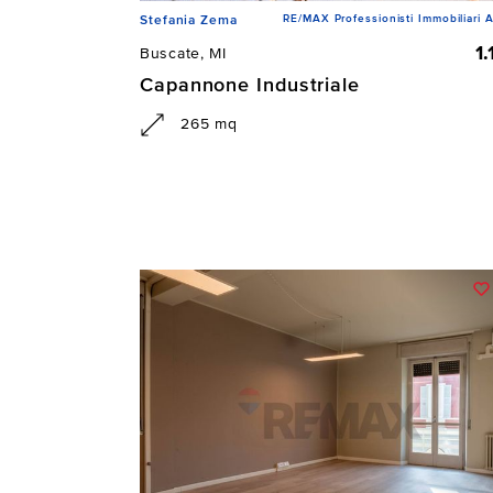
RE/MAX Professionisti Immobiliari A
Stefania Zema
1
Buscate, MI
Capannone Industriale
265 mq