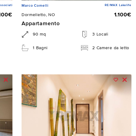
ssociati
RE/MAX Lakelife
Marco Comelli
.100€
1.100€
Dormelletto, NO
Appartamento
90 mq
3 Locali
1 Bagni
2 Camere da letto