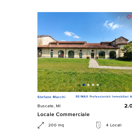
RE/MAX Professionisti Immobiliari A
Stefano Macchi
2.
Buscate, MI
Locale Commerciale
200 mq
4 Locali