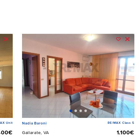
AX Unit
RE/MAX Class 5
Nadia Baroni
400€
1.100€
Gallarate, VA