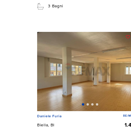
3 Bagni
RE/M
Daniele Furia
1.
Biella, BI