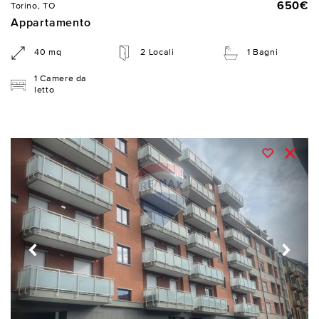
650€
Torino, TO
Appartamento
40 mq
2 Locali
1 Bagni
1 Camere da
letto