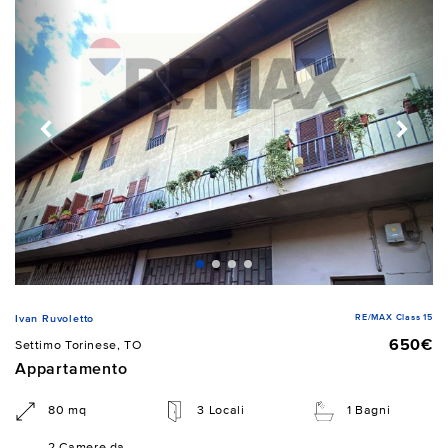
RE/MAX Class 15
Ivan Ruvoletto
650€
Settimo Torinese, TO
Appartamento
80 mq
3 Locali
1 Bagni
2 Camere da