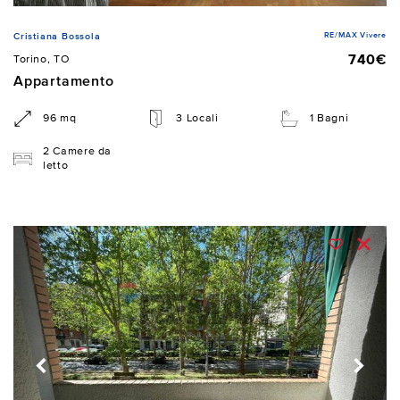
RE/MAX Vivere
Cristiana Bossola
740€
Torino, TO
Appartamento
96 mq
3 Locali
1 Bagni
2 Camere da
letto