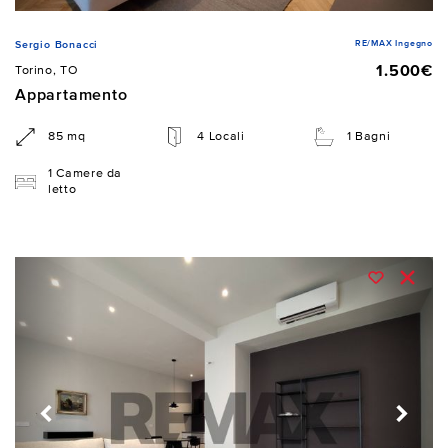
RE/MAX Ingegno
Sergio Bonacci
1.500€
Torino, TO
Appartamento
85 mq
4 Locali
1 Bagni
1 Camere da
letto