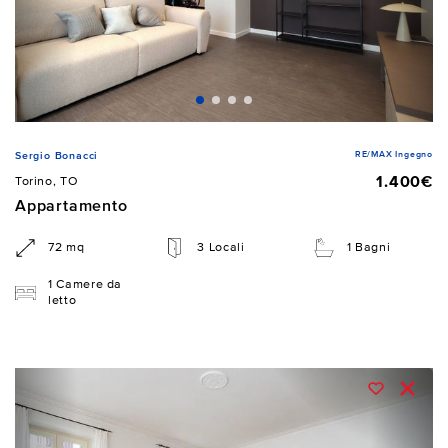
RE/MAX Ingegno
Sergio Bonacci
1.400€
Torino, TO
Appartamento
72 mq
3 Locali
1 Bagni
1 Camere da
letto