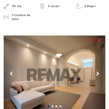
110 mq
4 Locali
2 Bagni
3 Camere da
letto