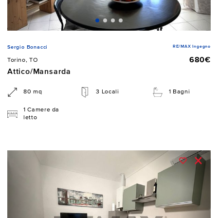
RE/MAX Ingegno
Sergio Bonacci
680€
Torino, TO
Attico/Mansarda
80 mq
3 Locali
1 Bagni
1 Camere da
letto