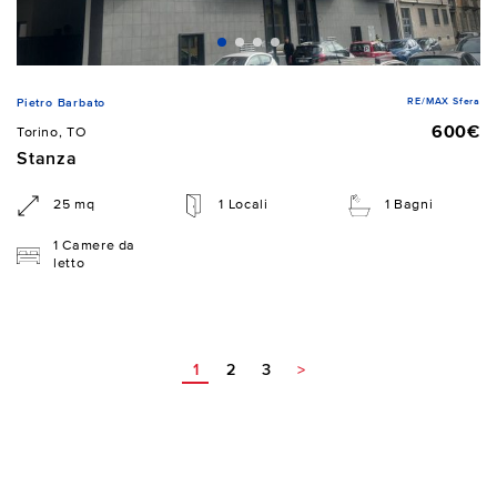
RE/MAX Sfera
Pietro Barbato
600€
Torino, TO
Stanza
25 mq
1 Locali
1 Bagni
1 Camere da
letto
1
2
3
>