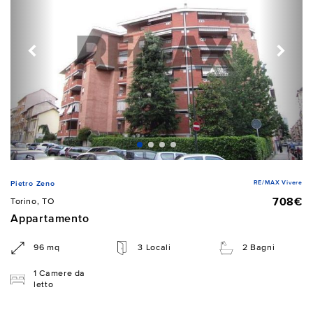
RE/MAX Vivere
Pietro Zeno
708€
Torino, TO
Appartamento
96 mq
3 Locali
2 Bagni
1 Camere da
letto