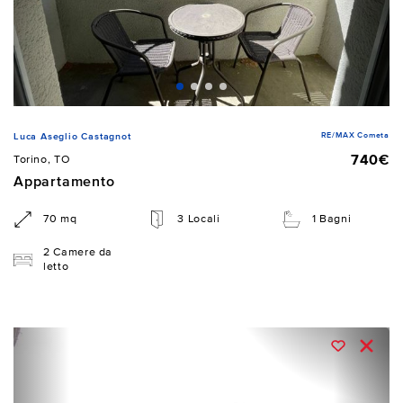
RE/MAX Cometa
Luca Aseglio Castagnot
740€
Torino, TO
Appartamento
70 mq
3 Locali
1 Bagni
2 Camere da
letto