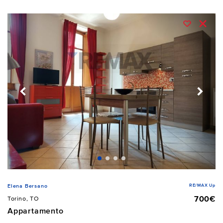
RE/MAX Up
Elena Bersano
700€
Torino, TO
Appartamento