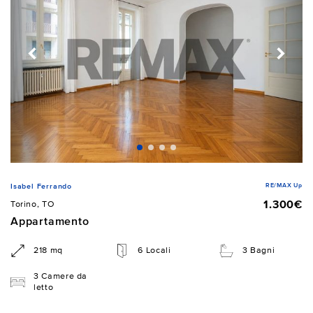
RE/MAX Up
Isabel Ferrando
1.300€
Torino, TO
Appartamento
218 mq
6 Locali
3 Bagni
3 Camere da
letto