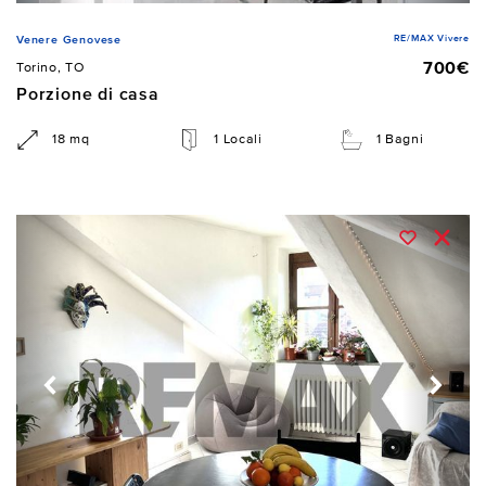
RE/MAX Vivere
Venere Genovese
700€
Torino, TO
Porzione di casa
18 mq
1 Locali
1 Bagni