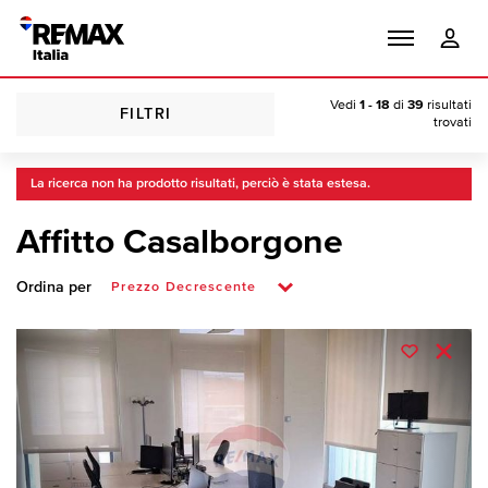
Vedi
1 - 18
di
39
risultati
FILTRI
trovati
La ricerca non ha prodotto risultati, perciò è stata estesa.
Affitto Casalborgone
Ordina per