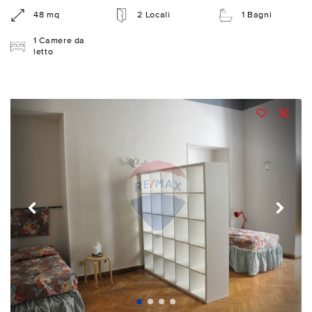
48 mq
2 Locali
1 Bagni
1 Camere da
letto