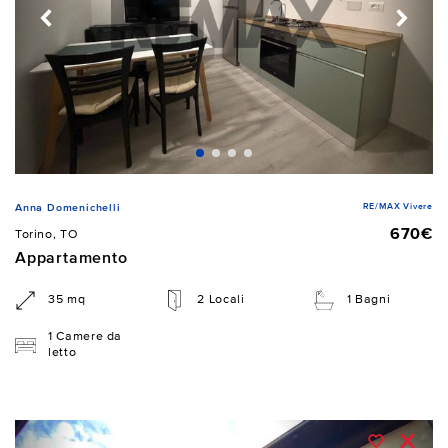
RE/MAX Vivere
Anna Domenichelli
670€
Torino, TO
Appartamento
35 mq
2 Locali
1 Bagni
1 Camere da
letto