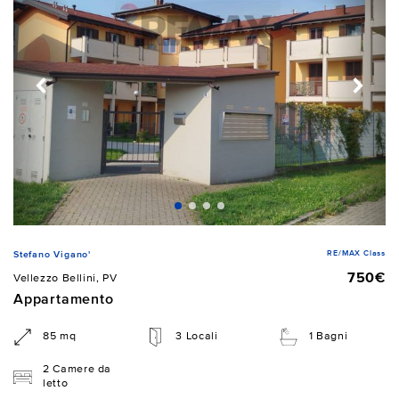
RE/MAX Class
Stefano Vigano'
750€
Vellezzo Bellini, PV
Appartamento
85 mq
3 Locali
1 Bagni
2 Camere da
letto