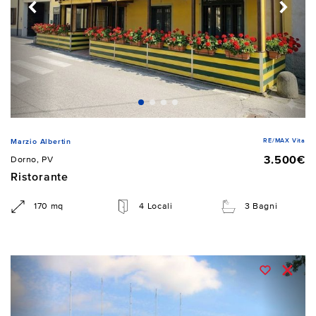
RE/MAX Vita
Marzio Albertin
3.500€
Dorno, PV
Ristorante
170 mq
4 Locali
3 Bagni