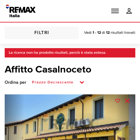
FILTRI
Vedi
1 - 12
di
12
risultati trovati
La ricerca non ha prodotto risultati, perciò è stata estesa.
Affitto Casalnoceto
Ordina per