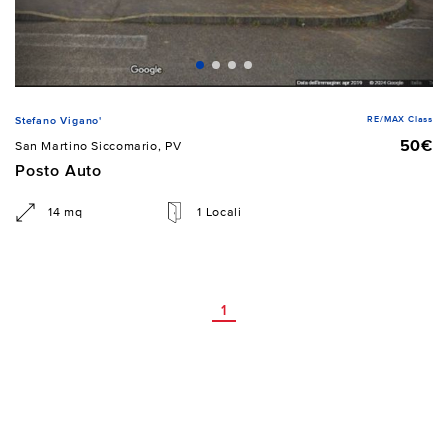
RE/MAX Class
Stefano Vigano'
50€
San Martino Siccomario, PV
Posto Auto
14 mq
1 Locali
1