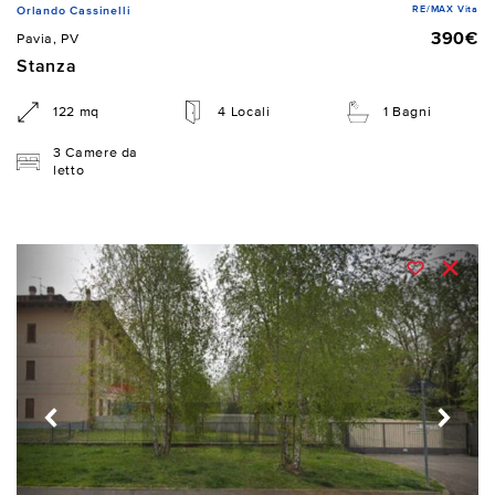
RE/MAX Vita
Orlando Cassinelli
390€
Pavia, PV
Stanza
122 mq
4 Locali
1 Bagni
3 Camere da
letto