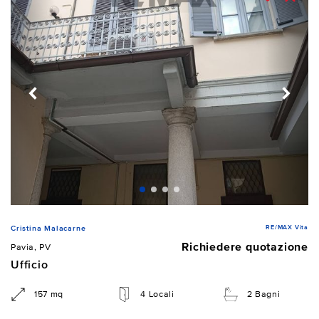
RE/MAX Vita
Cristina Malacarne
Richiedere quotazione
Pavia, PV
Ufficio
157 mq
4 Locali
2 Bagni