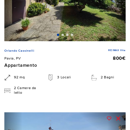
RE/MAX Vita
Orlando Cassinelli
800€
Pavia, PV
Appartamento
92 mq
3 Locali
2 Bagni
2 Camere da
letto