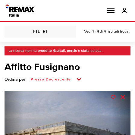
FILTRI
Vedi
1 - 4
di
4
risultati trovati
La ricerca non ha prodotto risultati, perciò è stata estesa.
Affitto Fusignano
Ordina per