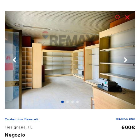
RE/MAX DNA
Costantino Peverati
600€
Tresignana, FE
Negozio