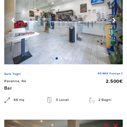
RE/MAX Prestige 2
Sara Togni
2.500€
Ravenna, RA
Bar
66 mq
3 Locali
2 Bagni