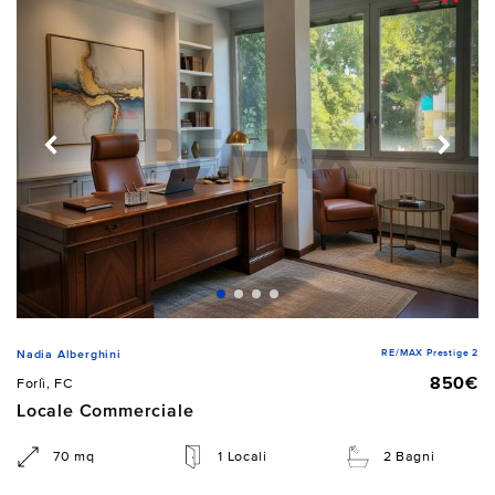
RE/MAX Prestige 2
Nadia Alberghini
850€
Forlì, FC
Locale Commerciale
70 mq
1 Locali
2 Bagni