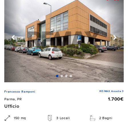
RE/MAX Arcadia 3
Francesco Ramponi
1.700€
Parma, PR
Ufficio
150 mq
3 Locali
2 Bagni