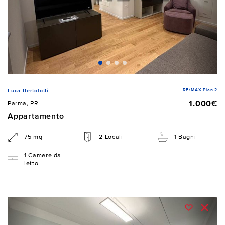
RE/MAX Plan 2
Luca Bertolotti
1.000€
Parma, PR
Appartamento
75 mq
2 Locali
1 Bagni
1 Camere da
letto