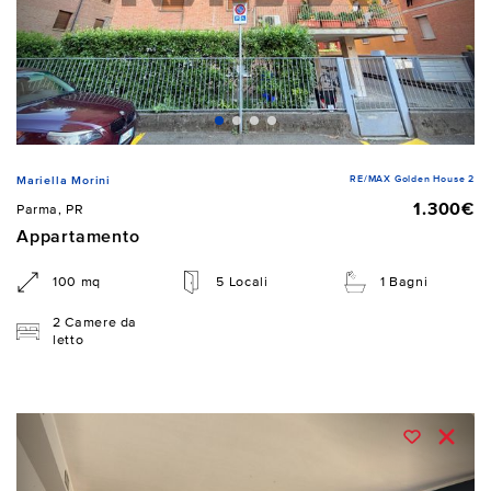
RE/MAX Golden House 2
Mariella Morini
1.300€
Parma, PR
Appartamento
100 mq
5 Locali
1 Bagni
2 Camere da
letto