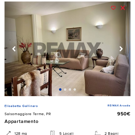
RE/MAX Arcadia
Elisabetta Gallinaro
950€
Salsomaggiore Terme, PR
Appartamento
128 mq
5 Locali
2 Bagni