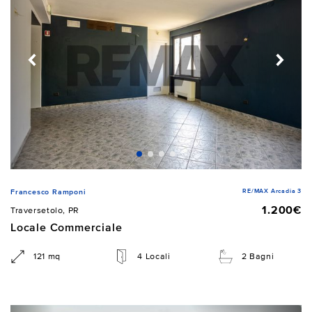
RE/MAX Arcadia 3
Francesco Ramponi
1.200€
Traversetolo, PR
Locale Commerciale
121 mq
4 Locali
2 Bagni