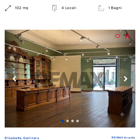
102 mq
4 Locali
1 Bagni
RE/MAX Arcadia
Elisabetta Gallinaro