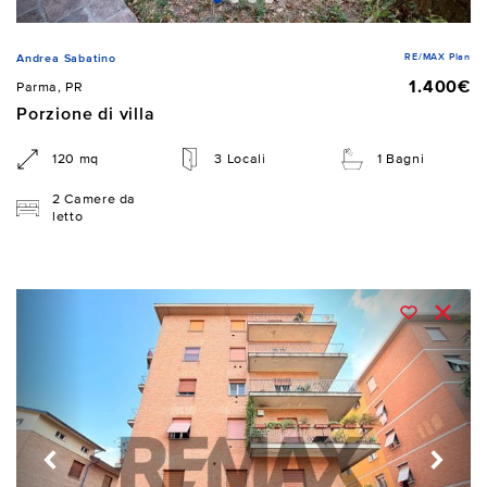
RE/MAX Plan
Andrea Sabatino
1.400€
Parma, PR
Porzione di villa
120 mq
3 Locali
1 Bagni
2 Camere da
letto