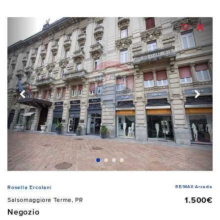
RE/MAX Arcadia
Rosella Ercolani
1.500€
Salsomaggiore Terme, PR
Negozio