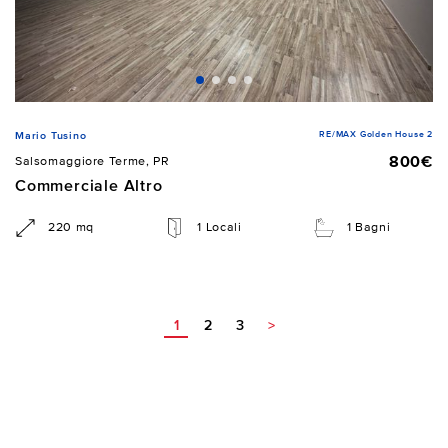
RE/MAX Golden House 2
Mario Tusino
800€
Salsomaggiore Terme, PR
Commerciale Altro
220 mq
1 Locali
1 Bagni
1
2
3
>