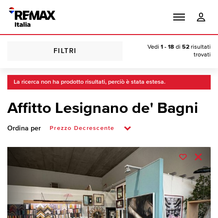
Vedi
1 - 18
di
52
risultati
FILTRI
trovati
La ricerca non ha prodotto risultati, perciò è stata estesa.
Affitto Lesignano de' Bagni
Ordina per