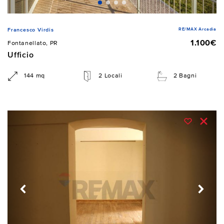
RE/MAX Arcadia
Francesco Virdis
1.100€
Fontanellato, PR
Ufficio
144 mq
2 Locali
2 Bagni