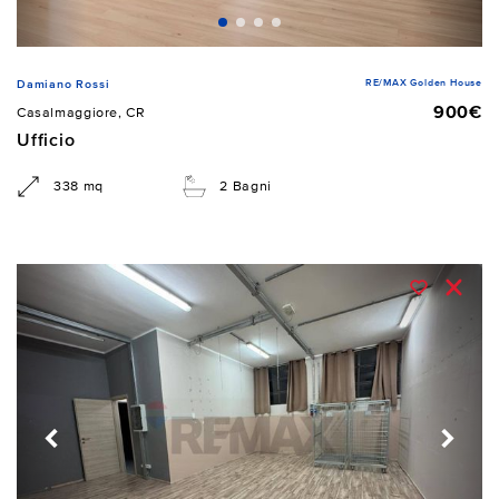
RE/MAX Golden House
Damiano Rossi
900€
Casalmaggiore, CR
Ufficio
338 mq
2 Bagni