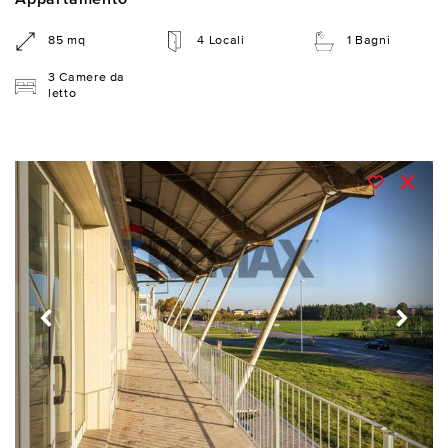
Appartamento
85 mq
4 Locali
1 Bagni
3 Camere da
letto