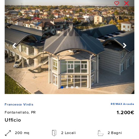
RE/MAX Arcadia
Francesco Virdis
1.200€
Fontanellato, PR
Ufficio
200 mq
2 Locali
2 Bagni