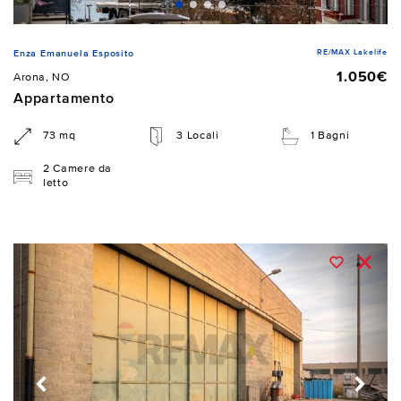
RE/MAX Lakelife
Enza Emanuela Esposito
1.050€
Arona, NO
Appartamento
73 mq
3 Locali
1 Bagni
2 Camere da
letto