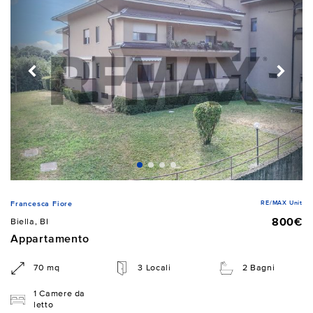
RE/MAX Unit
Francesca Fiore
800€
Biella, BI
Appartamento
70 mq
3 Locali
2 Bagni
1 Camere da
letto