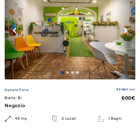
RE/MAX Unit
Daniele Furia
600€
Biella, BI
Negozio
45 mq
2 Locali
1 Bagni