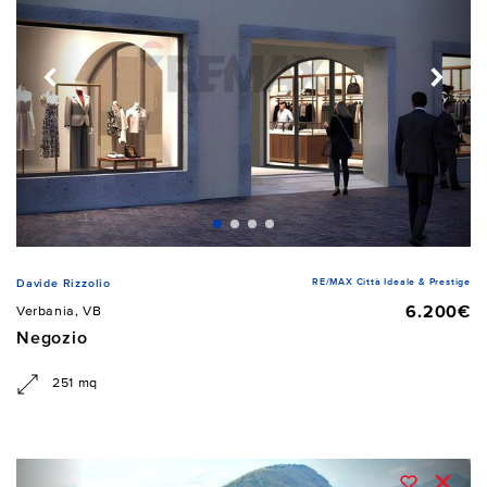
RE/MAX Città Ideale & Prestige
Davide Rizzolio
6.200€
Verbania, VB
Negozio
251 mq