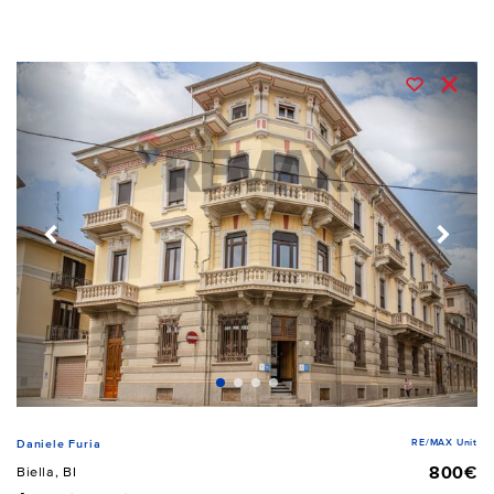
RE/MAX Unit
Daniele Furia
800€
Biella, BI