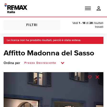
Vedi
1 - 18
di
28
risultati
FILTRI
trovati
La ricerca non ha prodotto risultati, perciò è stata estesa.
Affitto Madonna del Sasso
Ordina per