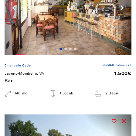
RE/MAX Platinum 23
Emanuele Cadei
1.500€
Laveno-Mombello, VA
Bar
140 mq
1 Locali
2 Bagni