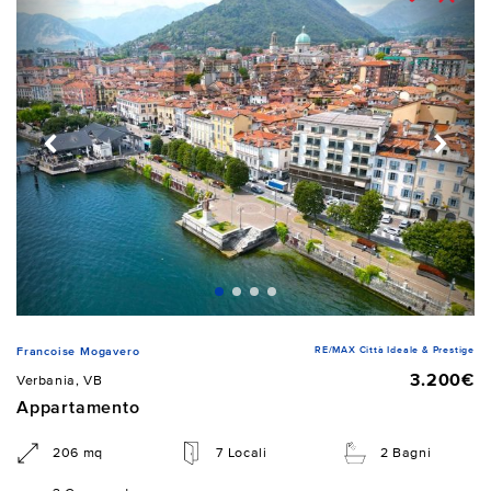
RE/MAX Città Ideale & Prestige
Francoise Mogavero
3.200€
Verbania, VB
Appartamento
206 mq
7 Locali
2 Bagni