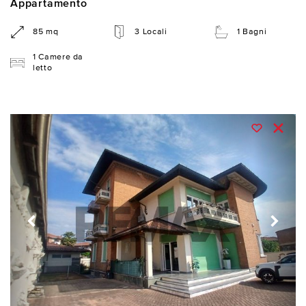
Appartamento
85 mq
3 Locali
1 Bagni
1 Camere da
letto