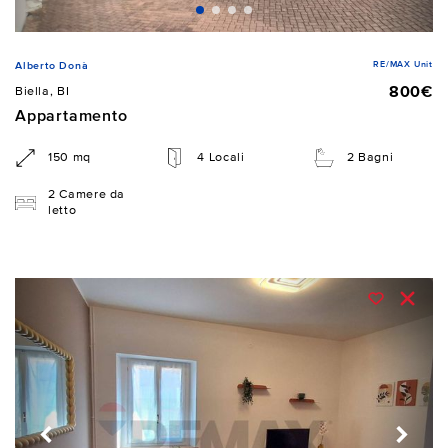
RE/MAX Unit
Alberto Donà
800€
Biella, BI
Appartamento
150 mq
4 Locali
2 Bagni
2 Camere da
letto