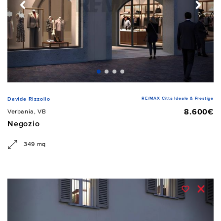
RE/MAX Città Ideale & Prestige
Davide Rizzolio
8.600€
Verbania, VB
Negozio
349 mq