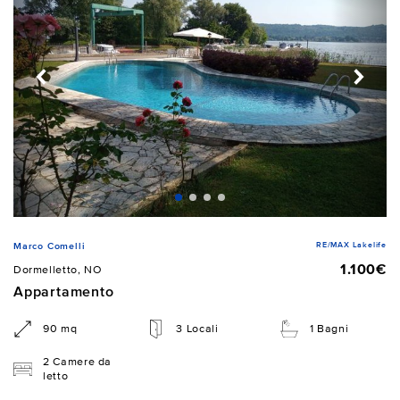
RE/MAX Lakelife
Marco Comelli
1.100€
Dormelletto, NO
Appartamento
90 mq
3 Locali
1 Bagni
2 Camere da
letto