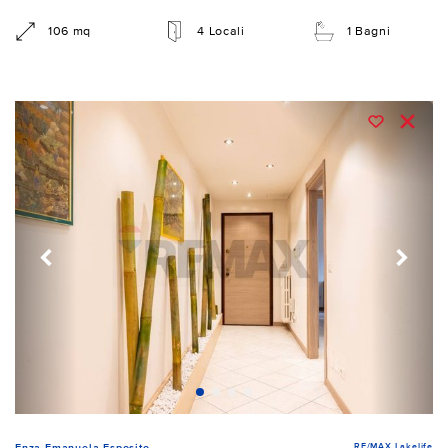
106 mq
4 Locali
1 Bagni
RE/MAX Lakelife
Enza Emanuela Esposito