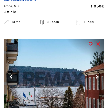
1.050€
Arona, NO
Ufficio
73 mq
3 Locali
1 Bagni