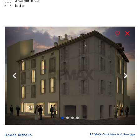
3 Camere da
letto
RE/MAX Città Ideale & Prestige
Davide Rizzolio