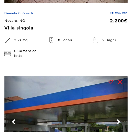
RE/MAX Unit
Daniela Cofanelli
2.200€
Novara, NO
Villa singola
350 mq
8 Locali
2 Bagni
6 Camere da
letto