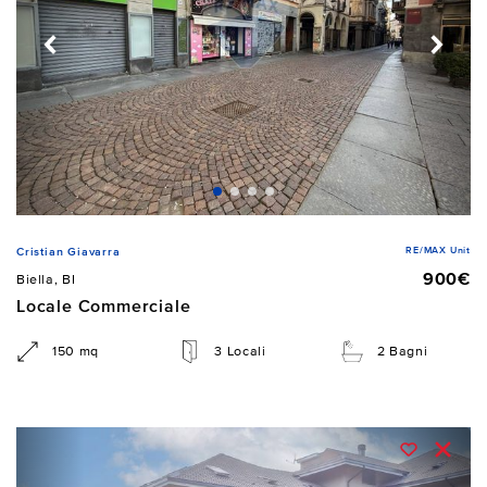
RE/MAX Unit
Cristian Giavarra
900€
Biella, BI
Locale Commerciale
150 mq
3 Locali
2 Bagni