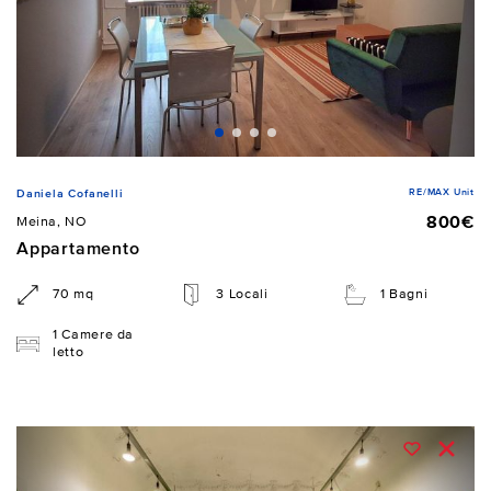
RE/MAX Unit
Daniela Cofanelli
800€
Meina, NO
Appartamento
70 mq
3 Locali
1 Bagni
1 Camere da
letto