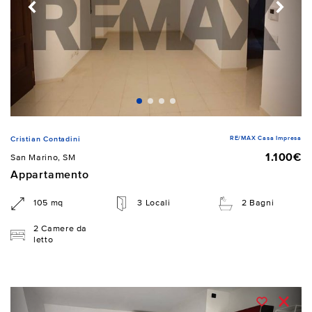
RE/MAX Casa Impresa
Cristian Contadini
1.100€
San Marino, SM
Appartamento
105 mq
3 Locali
2 Bagni
2 Camere da
letto