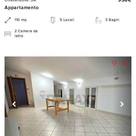
950€
Chiesanuova, SM
Appartamento
110 mq
5 Locali
3 Bagni
2 Camere da
letto