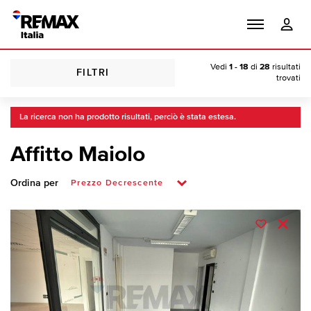
Vedi
1 - 18
di
28
risultati
FILTRI
trovati
La ricerca non ha prodotto risultati, perciò è stata estesa.
Affitto Maiolo
Ordina per