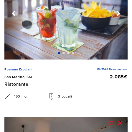
RE/MAX Casa Impresa
Rossano Ercolani
2.085€
San Marino, SM
Ristorante
150 mq
3 Locali