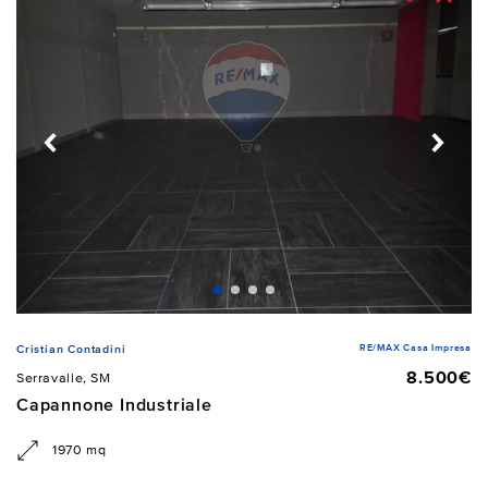
RE/MAX Casa Impresa
Cristian Contadini
8.500€
Serravalle, SM
Capannone Industriale
1970 mq