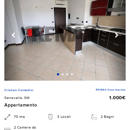
RE/MAX Casa Impresa
Cristian Contadini
1.000€
Serravalle, SM
Appartamento
70 mq
3 Locali
2 Bagni
2 Camere da