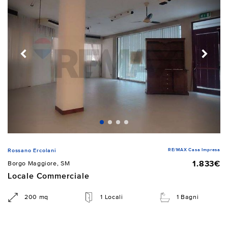
RE/MAX Casa Impresa
Rossano Ercolani
1.833€
Borgo Maggiore, SM
Locale Commerciale
200 mq
1 Locali
1 Bagni