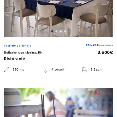
RE/MAX Rinascimento
Fabrizio Bolzonaro
3.500€
Bellaria-Igea Marina, RN
Ristorante
350 mq
4 Locali
3 Bagni