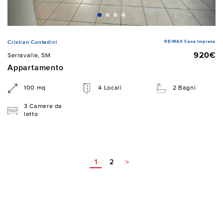
RE/MAX Casa Impresa
Cristian Contadini
920€
Serravalle, SM
Appartamento
100 mq
4 Locali
2 Bagni
3 Camere da
letto
1
2
>