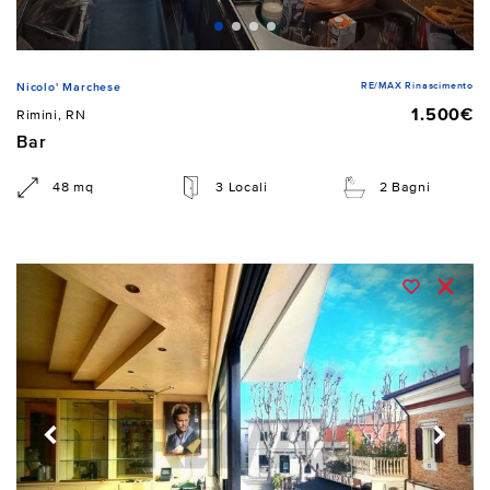
RE/MAX Rinascimento
Nicolo' Marchese
1.500€
Rimini, RN
Bar
48 mq
3 Locali
2 Bagni