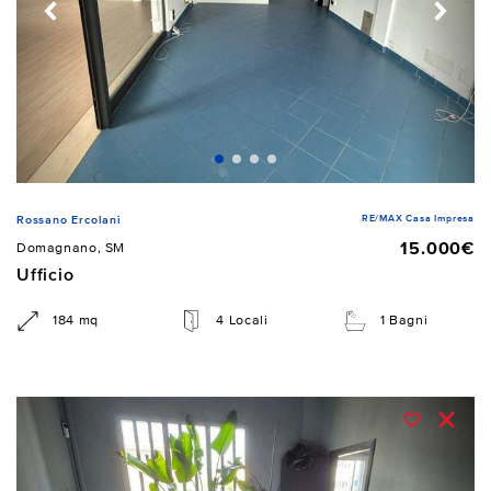
RE/MAX Casa Impresa
Rossano Ercolani
15.000€
Domagnano, SM
Ufficio
184 mq
4 Locali
1 Bagni