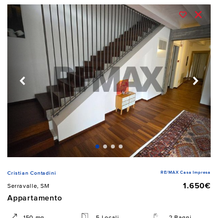
RE/MAX Casa Impresa
Cristian Contadini
1.650€
Serravalle, SM
Appartamento
150 mq
5 Locali
2 Bagni