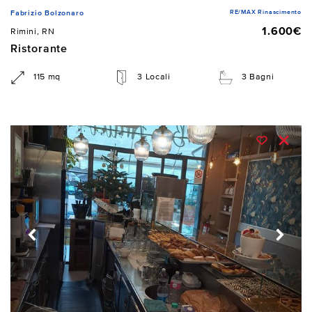
RE/MAX Rinascimento
Fabrizio Bolzonaro
1.600€
Rimini, RN
Ristorante
115 mq
3 Locali
3 Bagni