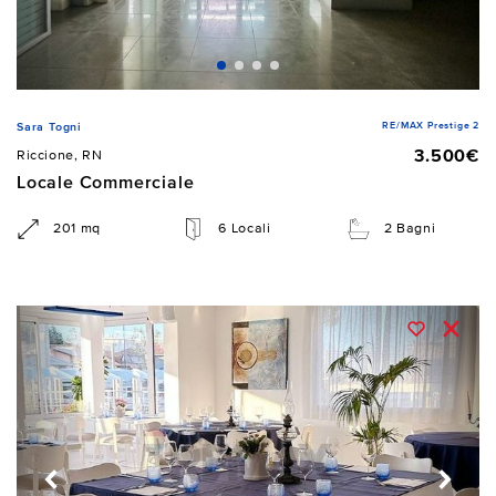
RE/MAX Prestige 2
Sara Togni
3.500€
Riccione, RN
Locale Commerciale
201 mq
6 Locali
2 Bagni