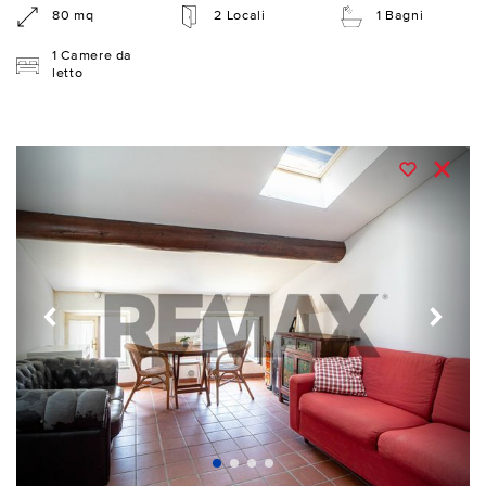
80 mq
2 Locali
1 Bagni
1 Camere da
letto