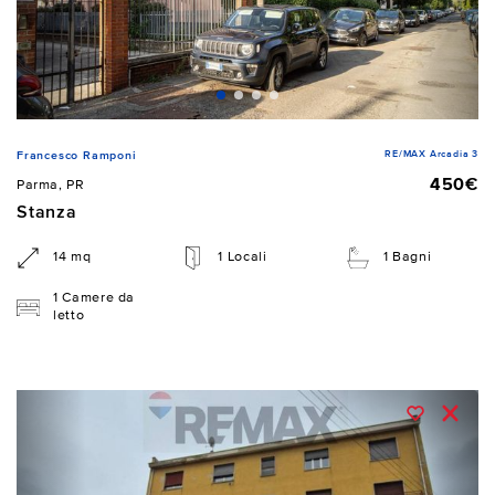
RE/MAX Arcadia 3
Francesco Ramponi
450€
Parma, PR
Stanza
14 mq
1 Locali
1 Bagni
1 Camere da
letto