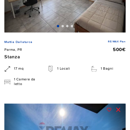
RE/MAX Plan
Mattia Dallaturca
500€
Parma, PR
Stanza
17 mq
1 Locali
1 Bagni
1 Camere da
letto