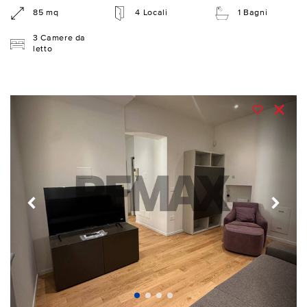
85 mq
4 Locali
1 Bagni
3 Camere da
letto