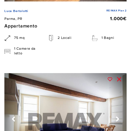
RE/MAX Plan 2
Luca Bertolotti
1.000€
Parma, PR
Appartamento
75 mq
2 Locali
1 Bagni
1 Camere da
letto