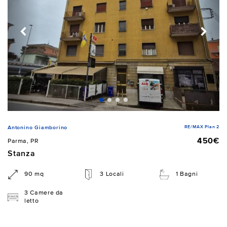
RE/MAX Plan 2
Antonino Giamborino
450€
Parma, PR
Stanza
90 mq
3 Locali
1 Bagni
3 Camere da
letto