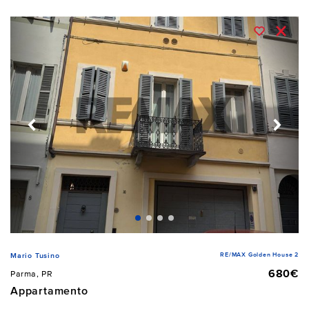
RE/MAX Golden House 2
Mario Tusino
680€
Parma, PR
Appartamento