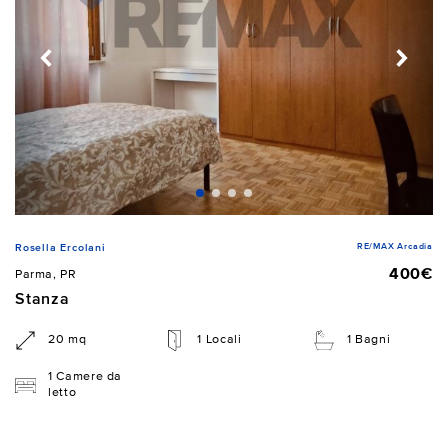
RE/MAX Arcadia
Rosella Ercolani
400€
Parma, PR
Stanza
20 mq
1 Locali
1 Bagni
1 Camere da
letto