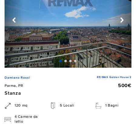
RE/MAX Golden House 2
Damiano Rossi
500€
Parma, PR
Stanza
120 mq
5 Locali
1 Bagni
4 Camere da
letto