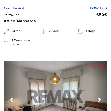
RE/MAX Plan 2
Remo Anastasi
650€
Parma, PR
Attico/Mansarda
51 mq
2 Locali
1 Bagni
1 Camere da
letto