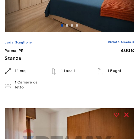
RE/MAX Arcadia 3
Lucia Scaglione
400€
Parma, PR
Stanza
14 mq
1 Locali
1 Bagni
1 Camere da
letto