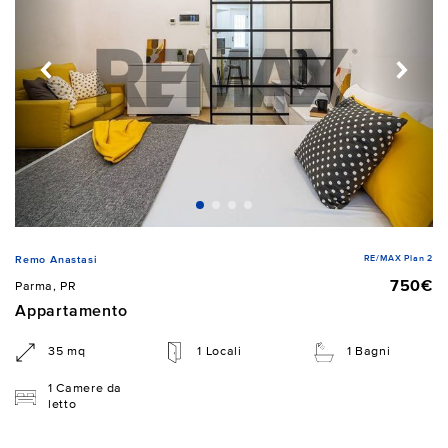
RE/MAX Plan 2
Remo Anastasi
750€
Parma, PR
Appartamento
35 mq
1 Locali
1 Bagni
1 Camere da
letto