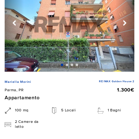
RE/MAX Golden House 2
Mariella Morini
1.300€
Parma, PR
Appartamento
100 mq
5 Locali
1 Bagni
2 Camere da
letto