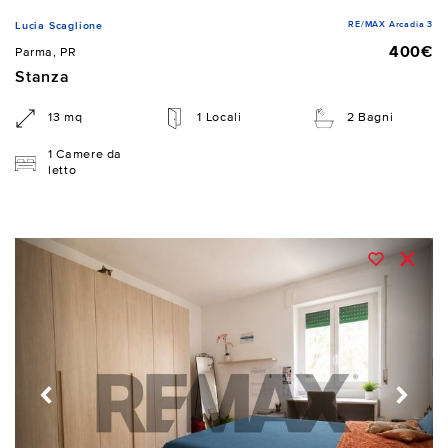
RE/MAX Arcadia 3
Lucia Scaglione
400€
Parma, PR
Stanza
13 mq
1 Locali
2 Bagni
1 Camere da
letto