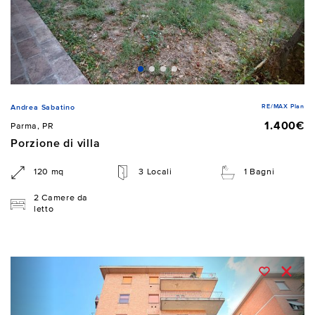
RE/MAX Plan
Andrea Sabatino
1.400€
Parma, PR
Porzione di villa
120 mq
3 Locali
1 Bagni
2 Camere da
letto