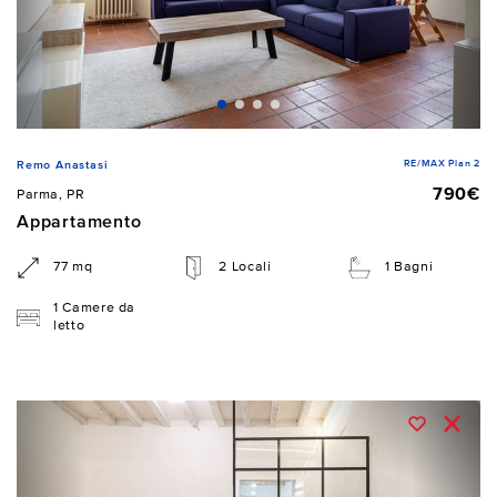
RE/MAX Plan 2
Remo Anastasi
790€
Parma, PR
Appartamento
77 mq
2 Locali
1 Bagni
1 Camere da
letto