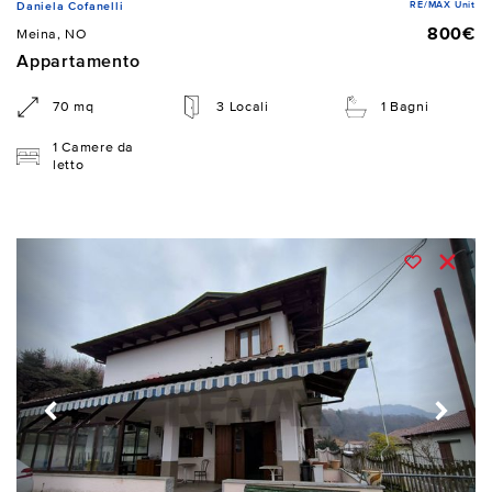
RE/MAX Unit
Daniela Cofanelli
800€
Meina, NO
Appartamento
70 mq
3 Locali
1 Bagni
1 Camere da
letto