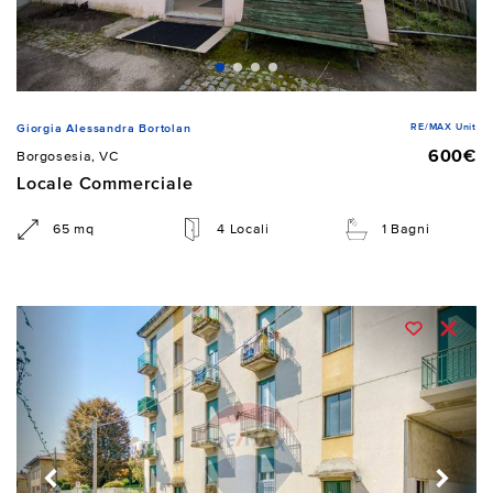
RE/MAX Unit
Giorgia Alessandra Bortolan
600€
Borgosesia, VC
Locale Commerciale
65 mq
4 Locali
1 Bagni