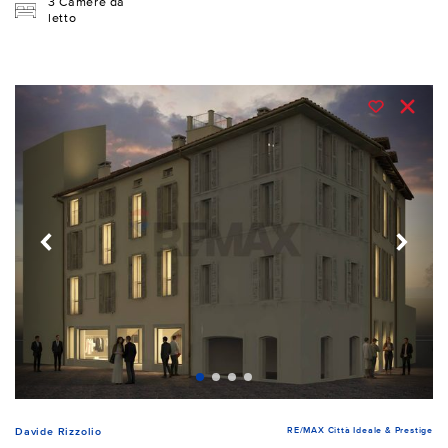
3 Camere da
letto
RE/MAX Città Ideale & Prestige
Davide Rizzolio