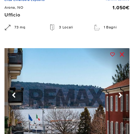
1.050€
Arona, NO
Ufficio
73 mq
3 Locali
1 Bagni