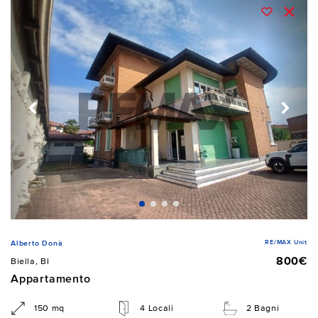
RE/MAX Unit
Alberto Donà
800€
Biella, BI
Appartamento
150 mq
4 Locali
2 Bagni