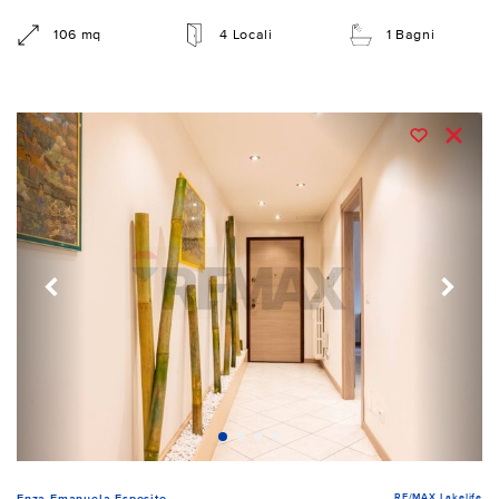
106 mq
4 Locali
1 Bagni
RE/MAX Lakelife
Enza Emanuela Esposito