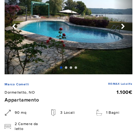
RE/MAX Lakelife
Marco Comelli
1.100€
Dormelletto, NO
Appartamento
90 mq
3 Locali
1 Bagni
2 Camere da
letto