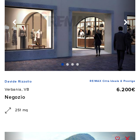
RE/MAX Città Ideale & Prestige
Davide Rizzolio
6.200€
Verbania, VB
Negozio
251 mq