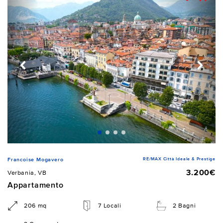
RE/MAX Città Ideale & Prestige
Francoise Mogavero
3.200€
Verbania, VB
Appartamento
206 mq
7 Locali
2 Bagni