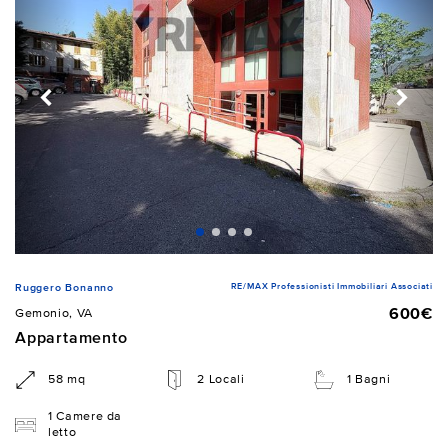
RE/MAX Professionisti Immobiliari Associati
Ruggero Bonanno
600€
Gemonio, VA
Appartamento
58 mq
2 Locali
1 Bagni
1 Camere da
letto