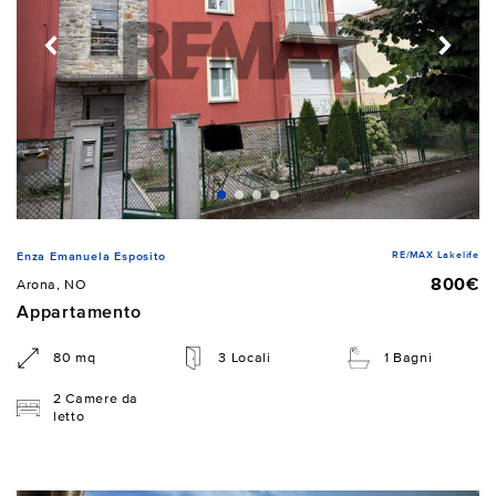
RE/MAX Lakelife
Enza Emanuela Esposito
800€
Arona, NO
Appartamento
80 mq
3 Locali
1 Bagni
2 Camere da
letto