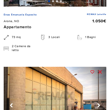
RE/MAX Lakelife
Enza Emanuela Esposito
1.050€
Arona, NO
Appartamento
73 mq
3 Locali
1 Bagni
2 Camere da
letto