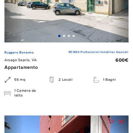
RE/MAX Professionisti Immobiliari Associati
Ruggero Bonanno
600€
Arsago Seprio, VA
Appartamento
55 mq
2 Locali
1 Bagni
1 Camere da
letto