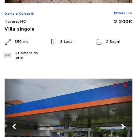
RE/MAX Unit
Daniela Cofanelli
2.200€
Novara, NO
Villa singola
350 mq
8 Locali
2 Bagni
6 Camere da
letto