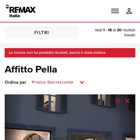
Vedi
1 - 18
di
20
risultati
FILTRI
trovati
La ricerca non ha prodotto risultati, perciò è stata estesa.
Affitto Pella
Ordina per