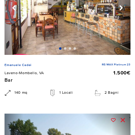
RE/MAX Platinum 23
Emanuele Cadei
1.500€
Laveno-Mombello, VA
Bar
140 mq
1 Locali
2 Bagni