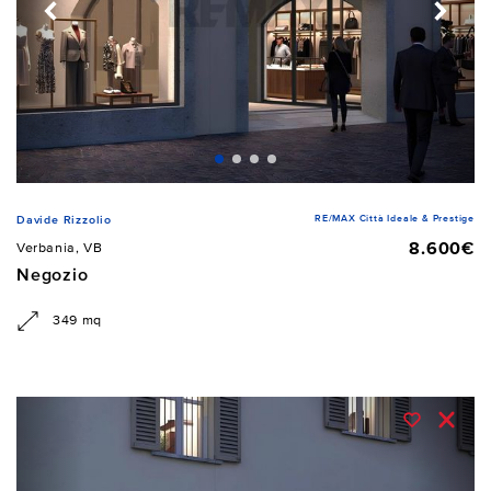
RE/MAX Città Ideale & Prestige
Davide Rizzolio
8.600€
Verbania, VB
Negozio
349 mq