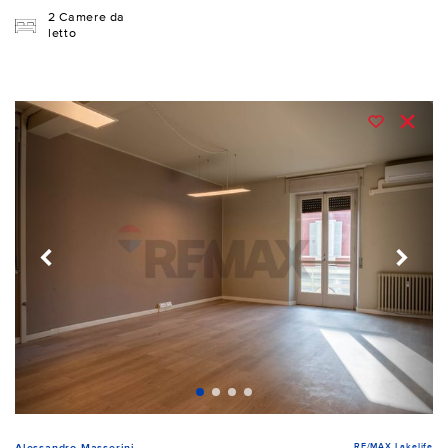
2 Camere da
letto
RE/MAX Lakelife
Alessandro Masserini