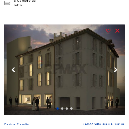
3 Camere da
letto
RE/MAX Città Ideale & Prestige
Davide Rizzolio