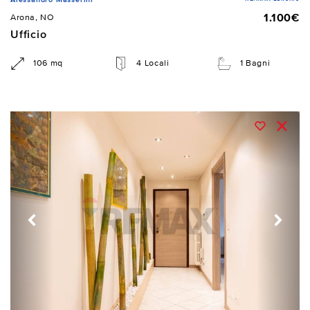
1.100€
Arona, NO
Ufficio
106 mq
4 Locali
1 Bagni