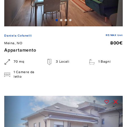
RE/MAX Unit
Daniela Cofanelli
800€
Meina, NO
Appartamento
70 mq
3 Locali
1 Bagni
1 Camere da
letto