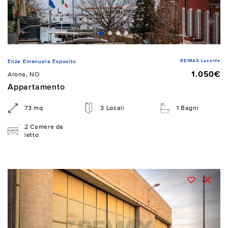
RE/MAX Lakelife
Enza Emanuela Esposito
1.050€
Arona, NO
Appartamento
73 mq
3 Locali
1 Bagni
2 Camere da
letto