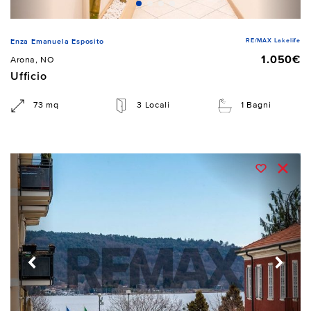
RE/MAX Lakelife
Enza Emanuela Esposito
1.050€
Arona, NO
Ufficio
73 mq
3 Locali
1 Bagni