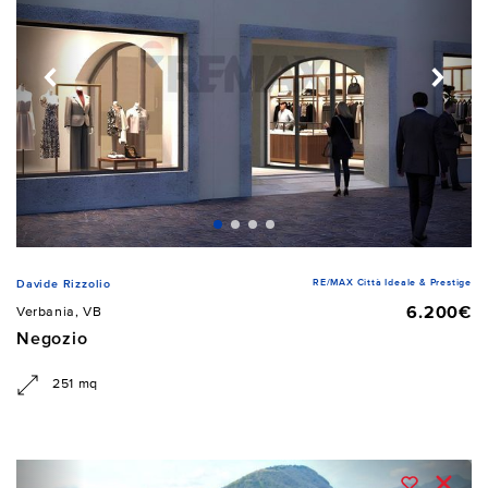
RE/MAX Città Ideale & Prestige
Davide Rizzolio
6.200€
Verbania, VB
Negozio
251 mq