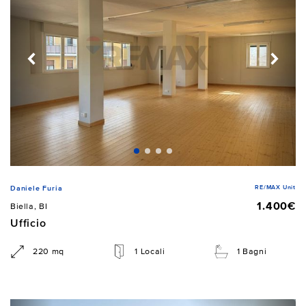
RE/MAX Unit
Daniele Furia
1.400€
Biella, BI
Ufficio
220 mq
1 Locali
1 Bagni