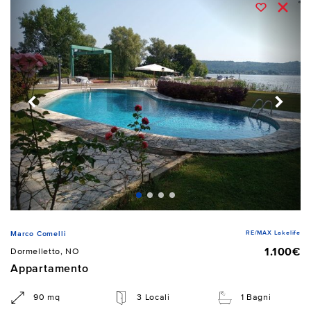
RE/MAX Lakelife
Marco Comelli
1.100€
Dormelletto, NO
Appartamento
90 mq
3 Locali
1 Bagni