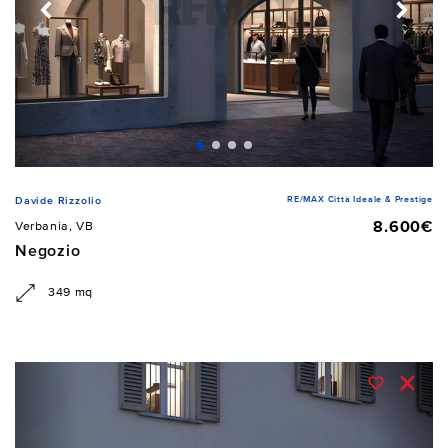
RE/MAX Città Ideale & Prestige
Davide Rizzolio
8.600€
Verbania, VB
Negozio
349 mq