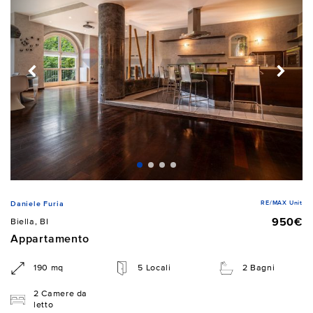
RE/MAX Unit
Daniele Furia
950€
Biella, BI
Appartamento
190 mq
5 Locali
2 Bagni
2 Camere da
letto