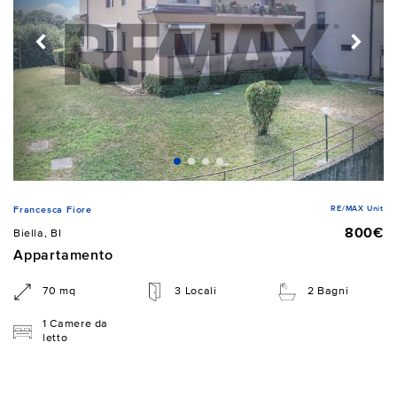
RE/MAX Unit
Francesca Fiore
800€
Biella, BI
Appartamento
70 mq
3 Locali
2 Bagni
1 Camere da
letto