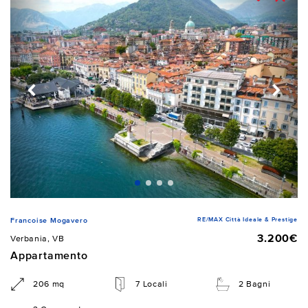
RE/MAX Città Ideale & Prestige
Francoise Mogavero
3.200€
Verbania, VB
Appartamento
206 mq
7 Locali
2 Bagni