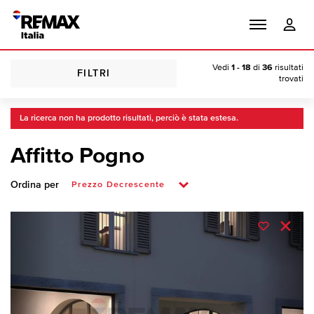
Vedi
1 - 18
di
36
risultati
FILTRI
trovati
La ricerca non ha prodotto risultati, perciò è stata estesa.
Affitto Pogno
Ordina per