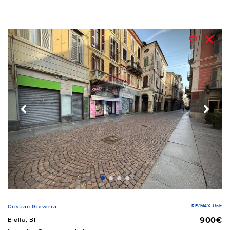
RE/MAX Unit
Cristian Giavarra
900€
Biella, BI