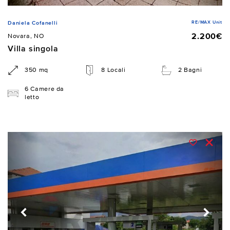
RE/MAX Unit
Daniela Cofanelli
2.200€
Novara, NO
Villa singola
350 mq
8 Locali
2 Bagni
6 Camere da
letto