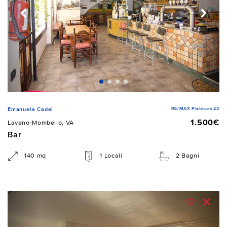
RE/MAX Platinum 23
Emanuele Cadei
1.500€
Laveno-Mombello, VA
Bar
140 mq
1 Locali
2 Bagni