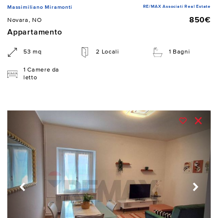
RE/MAX Associati Real Estate
Massimiliano Miramonti
850€
Novara, NO
Appartamento
53 mq
2 Locali
1 Bagni
1 Camere da
letto