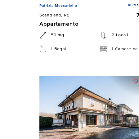
RE/MA
Patrizia Meccariello
Scandiano, RE
Appartamento
59 mq
2 Locali
1 Bagni
1 Camere da 