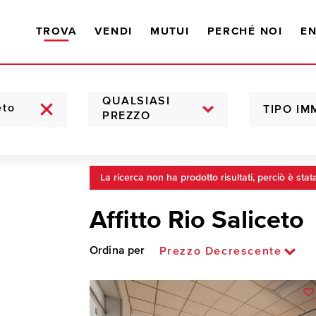
TROVA
VENDI
MUTUI
PERCHÉ NOI
EN
QUALSIASI
TIPO IM
PREZZO
La ricerca non ha prodotto risultati, perciò è stat
Affitto Rio Saliceto
Ordina per
Prezzo Decrescente