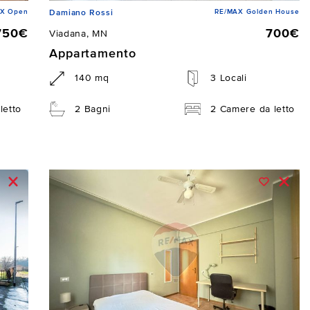
X Open
RE/MAX Golden House
Damiano Rossi
750€
700€
Viadana, MN
Appartamento
140 mq
3 Locali
letto
2 Bagni
2 Camere da letto