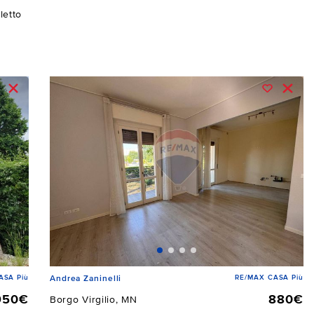
letto
ASA Più
RE/MAX CASA Più
Andrea Zaninelli
950€
880€
Borgo Virgilio, MN