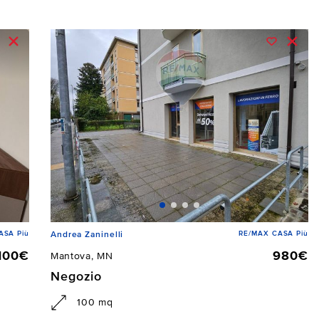
ASA Più
RE/MAX CASA Più
Andrea Zaninelli
.100€
980€
Mantova, MN
Negozio
100 mq