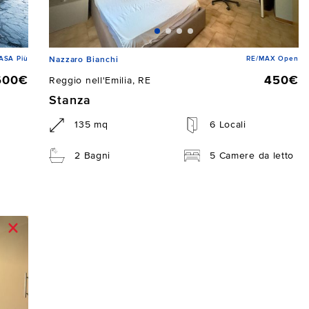
ASA Più
RE/MAX Open
Nazzaro Bianchi
600€
450€
Reggio nell'Emilia, RE
Stanza
135 mq
6 Locali
2 Bagni
5 Camere da letto