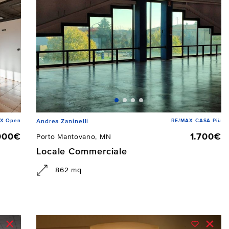
X Open
RE/MAX CASA Più
Andrea Zaninelli
000€
1.700€
Porto Mantovano, MN
Locale Commerciale
862 mq