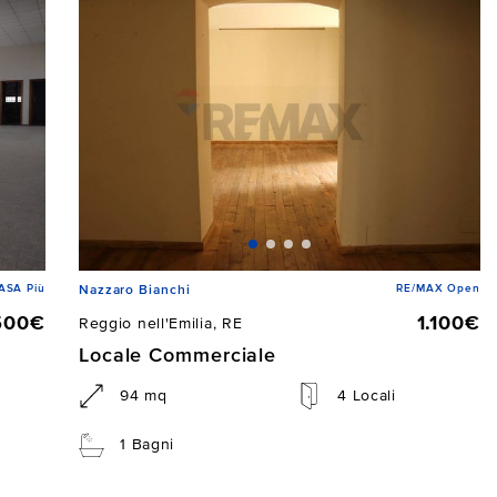
ASA Più
RE/MAX Open
Nazzaro Bianchi
500€
1.100€
Reggio nell'Emilia, RE
Locale Commerciale
94 mq
4 Locali
1 Bagni