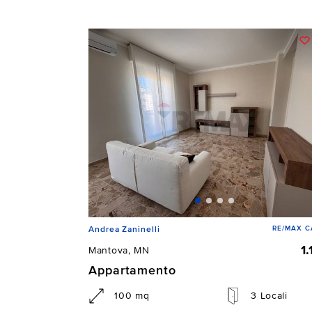
RE/MAX C
Andrea Zaninelli
1
Mantova, MN
Appartamento
100 mq
3 Locali