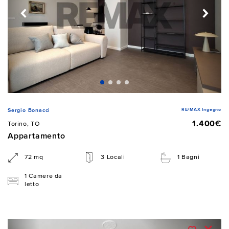
RE/MAX Ingegno
Sergio Bonacci
1.400€
Torino, TO
Appartamento
72 mq
3 Locali
1 Bagni
1 Camere da
letto