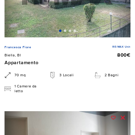
RE/MAX Unit
Francesca Fiore
800€
Biella, BI
Appartamento
70 mq
3 Locali
2 Bagni
1 Camere da
letto