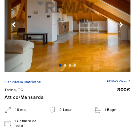
RE/MAX Class 15
Pier Nicola Matricardi
800€
Torino, TO
Attico/Mansarda
48 mq
2 Locali
1 Bagni
1 Camere da
letto