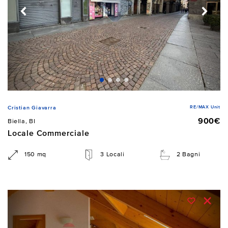
RE/MAX Unit
Cristian Giavarra
900€
Biella, BI
Locale Commerciale
150 mq
3 Locali
2 Bagni