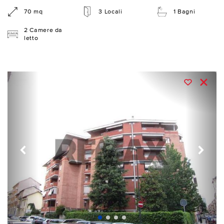
70 mq
3 Locali
1 Bagni
2 Camere da
letto