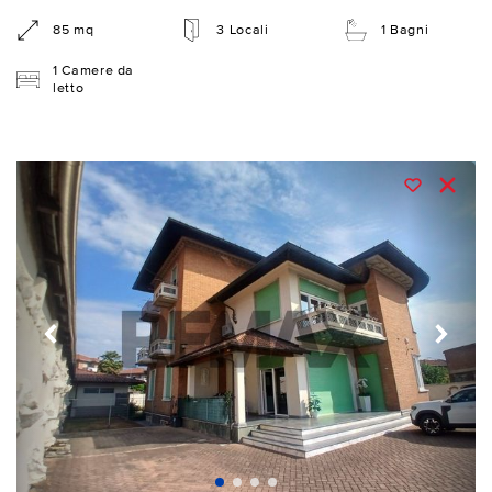
85 mq
3 Locali
1 Bagni
1 Camere da
letto