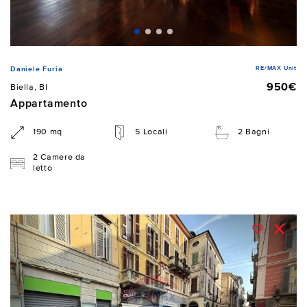
RE/MAX Unit
Daniele Furia
950€
Biella, BI
Appartamento
190 mq
5 Locali
2 Bagni
2 Camere da
letto