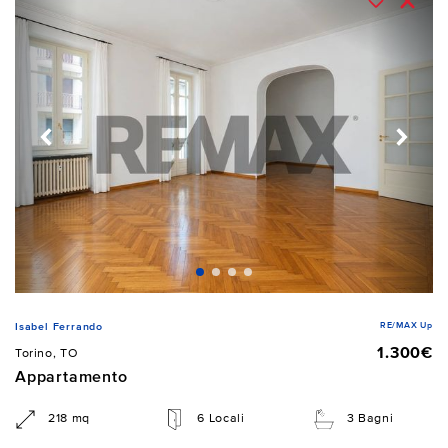
RE/MAX Up
Isabel Ferrando
1.300€
Torino, TO
Appartamento
218 mq
6 Locali
3 Bagni