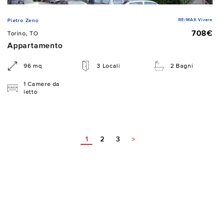
RE/MAX Vivere
Pietro Zeno
708€
Torino, TO
Appartamento
96 mq
3 Locali
2 Bagni
1 Camere da
letto
1
2
3
>