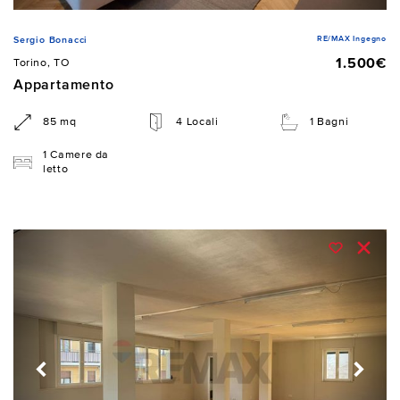
RE/MAX Ingegno
Sergio Bonacci
1.500€
Torino, TO
Appartamento
85 mq
4 Locali
1 Bagni
1 Camere da
letto