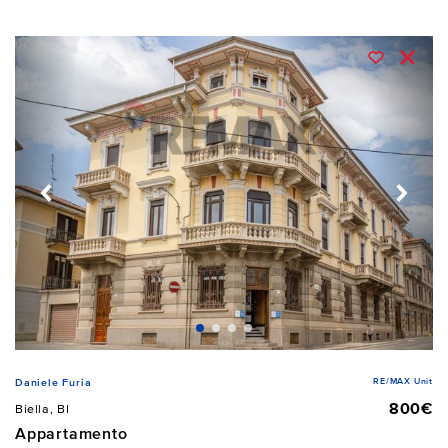
RE/MAX Unit
Daniele Furia
800€
Biella, BI
Appartamento