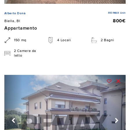
RE/MAX Unit
Alberto Donà
800€
Biella, BI
Appartamento
150 mq
4 Locali
2 Bagni
2 Camere da
letto