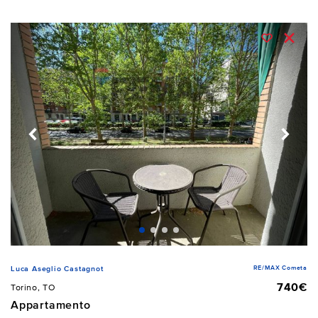
RE/MAX Cometa
Luca Aseglio Castagnot
740€
Torino, TO
Appartamento