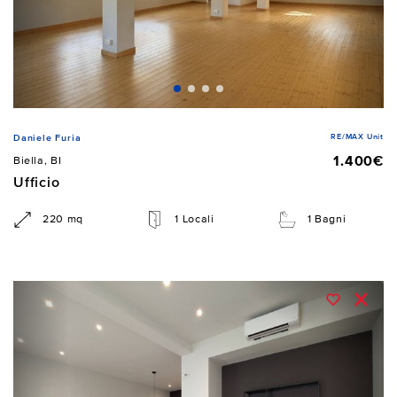
RE/MAX Unit
Daniele Furia
1.400€
Biella, BI
Ufficio
220 mq
1 Locali
1 Bagni