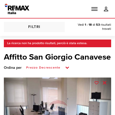
Vedi
1 - 18
di
53
risultati
FILTRI
trovati
La ricerca non ha prodotto risultati, perciò è stata estesa.
Affitto San Giorgio Canavese
Ordina per