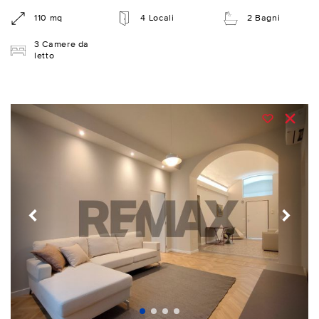
110 mq
4 Locali
2 Bagni
3 Camere da
letto