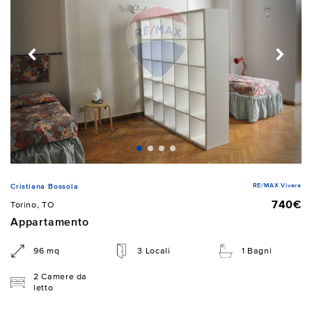
RE/MAX Vivere
Cristiana Bossola
740€
Torino, TO
Appartamento
96 mq
3 Locali
1 Bagni
2 Camere da
letto