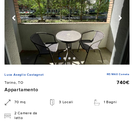
RE/MAX Cometa
Luca Aseglio Castagnot
740€
Torino, TO
Appartamento
70 mq
3 Locali
1 Bagni
2 Camere da
letto