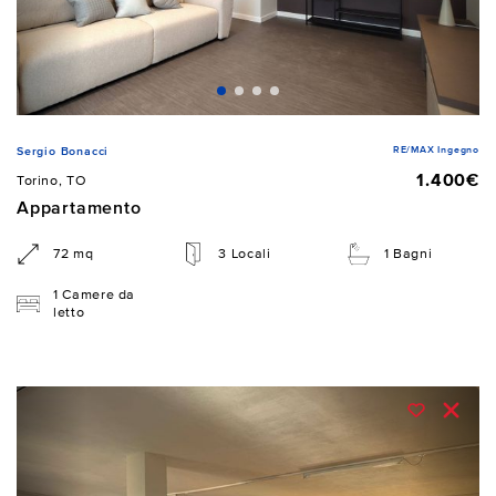
RE/MAX Ingegno
Sergio Bonacci
1.400€
Torino, TO
Appartamento
72 mq
3 Locali
1 Bagni
1 Camere da
letto