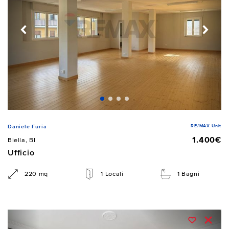
RE/MAX Unit
Daniele Furia
1.400€
Biella, BI
Ufficio
220 mq
1 Locali
1 Bagni