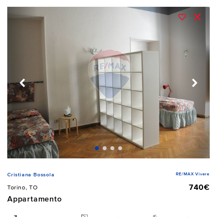
RE/MAX Vivere
Cristiana Bossola
740€
Torino, TO
Appartamento