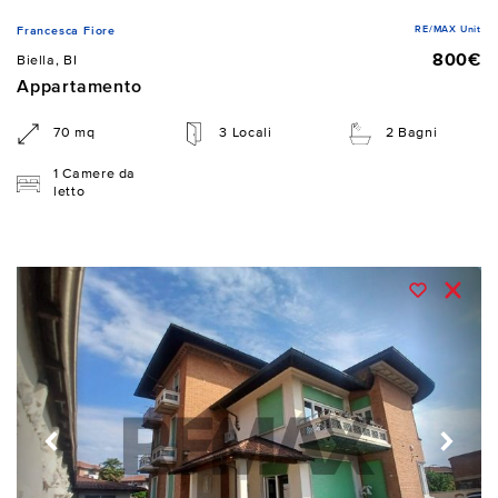
RE/MAX Unit
Francesca Fiore
800€
Biella, BI
Appartamento
70 mq
3 Locali
2 Bagni
1 Camere da
letto