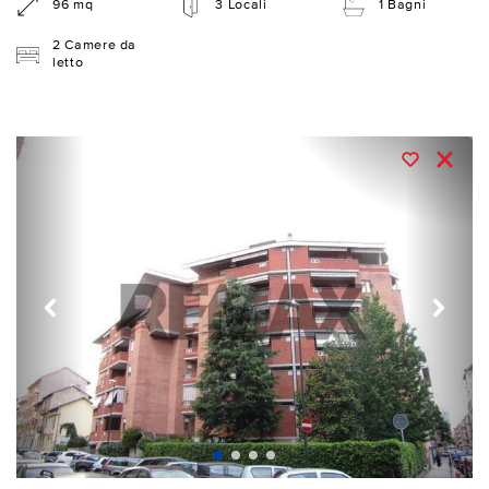
96 mq
3 Locali
1 Bagni
2 Camere da
letto