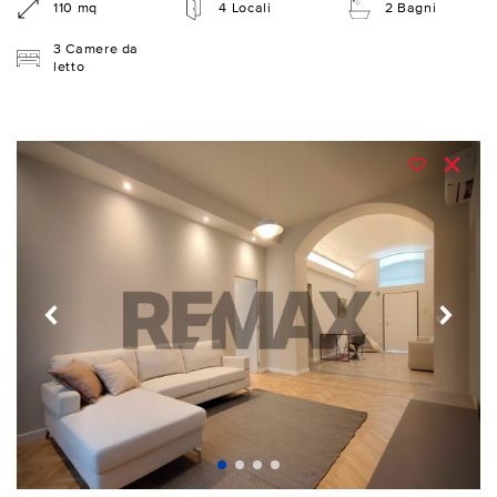
110 mq
4 Locali
2 Bagni
3 Camere da
letto