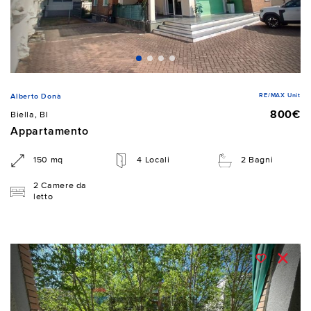
RE/MAX Unit
Alberto Donà
800€
Biella, BI
Appartamento
150 mq
4 Locali
2 Bagni
2 Camere da
letto