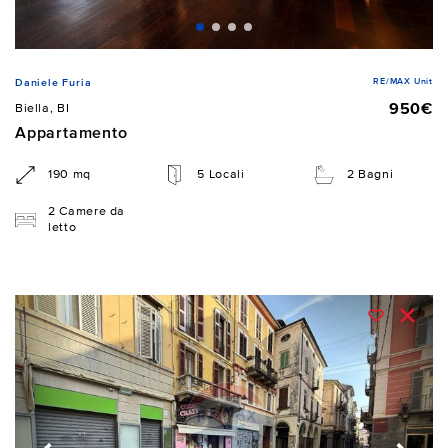
RE/MAX Unit
Daniele Furia
950€
Biella, BI
Appartamento
190 mq
5 Locali
2 Bagni
2 Camere da
letto