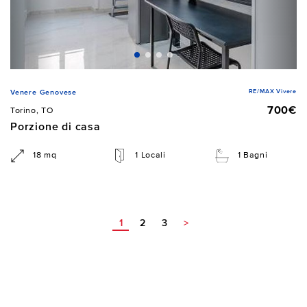
RE/MAX Vivere
Venere Genovese
700€
Torino, TO
Porzione di casa
18 mq
1 Locali
1 Bagni
1
2
3
>