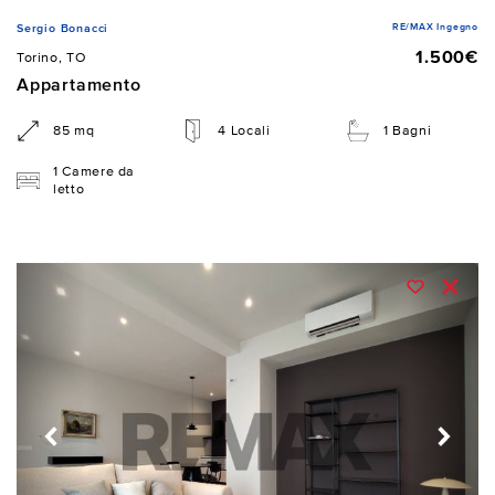
RE/MAX Ingegno
Sergio Bonacci
1.500€
Torino, TO
Appartamento
85 mq
4 Locali
1 Bagni
1 Camere da
letto