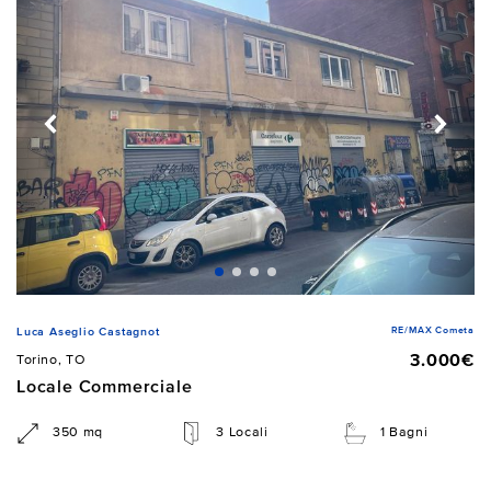
RE/MAX Cometa
Luca Aseglio Castagnot
3.000€
Torino, TO
Locale Commerciale
350 mq
3 Locali
1 Bagni