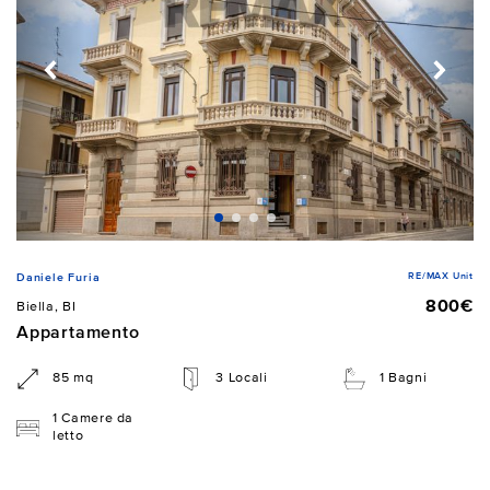
RE/MAX Unit
Daniele Furia
800€
Biella, BI
Appartamento
85 mq
3 Locali
1 Bagni
1 Camere da
letto