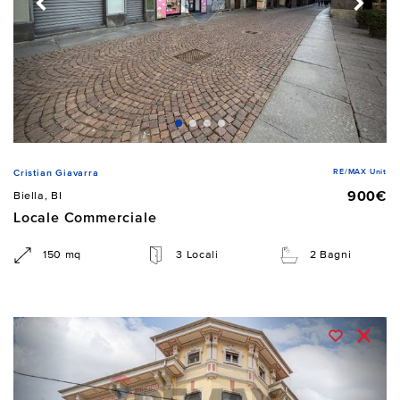
RE/MAX Unit
Cristian Giavarra
900€
Biella, BI
Locale Commerciale
150 mq
3 Locali
2 Bagni