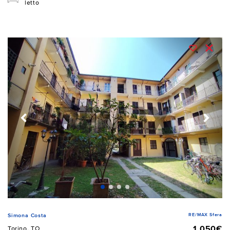
letto
RE/MAX Sfera
Simona Costa
1.050€
Torino, TO