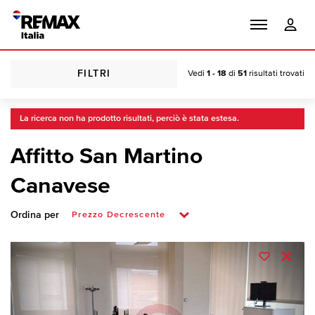
FILTRI
Vedi
1 - 18
di
51
risultati trovati
La ricerca non ha prodotto risultati, perciò è stata estesa.
Affitto San Martino
Canavese
Ordina per