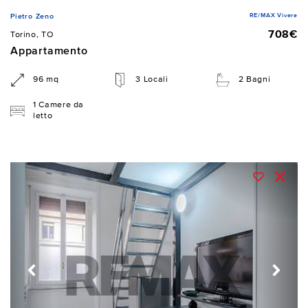
RE/MAX Vivere
Pietro Zeno
708€
Torino, TO
Appartamento
96 mq
3 Locali
2 Bagni
1 Camere da
letto