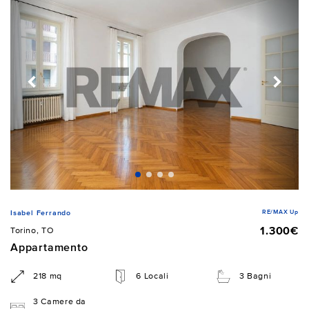
RE/MAX Up
Isabel Ferrando
1.300€
Torino, TO
Appartamento
218 mq
6 Locali
3 Bagni
3 Camere da