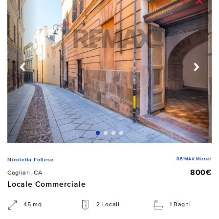
RE/MAX Mistral
Nicoletta Follese
800€
Cagliari, CA
Locale Commerciale
45 mq
2 Locali
1 Bagni