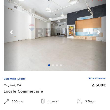
RE/MAX Mistral
Valentina Losito
2.500€
Cagliari, CA
Locale Commerciale
200 mq
1 Locali
3 Bagni