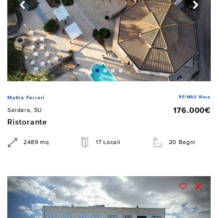
RE/MAX Wave
Mattia Ferreri
176.000€
Sardara, SU
Ristorante
2489 mq
17 Locali
20 Bagni