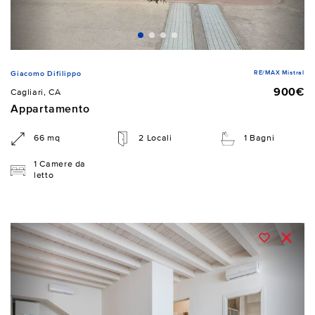
RE/MAX Mistral
Giacomo Difilippo
900€
Cagliari, CA
Appartamento
66 mq
2 Locali
1 Bagni
1 Camere da
letto