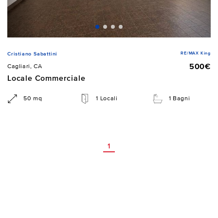
RE/MAX King
Cristiano Sabattini
500€
Cagliari, CA
Locale Commerciale
50 mq
1 Locali
1 Bagni
1