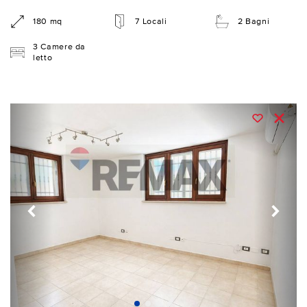
180 mq
7 Locali
2 Bagni
3 Camere da
letto