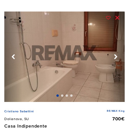
RE/MAX King
Cristiano Sabattini
700€
Dolianova, SU
Casa Indipendente