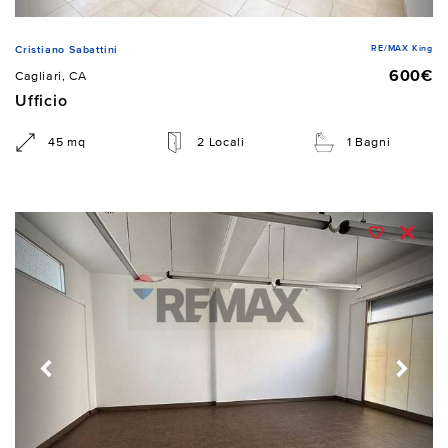
RE/MAX King
Cristiano Sabattini
600€
Cagliari, CA
Ufficio
45 mq
2 Locali
1 Bagni