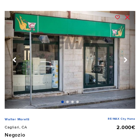
RE/MAX City Home
Walter Moretti
2.000€
Cagliari, CA
Negozio