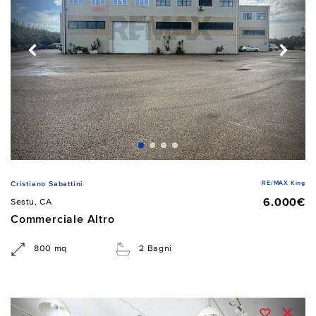
RE/MAX King
Cristiano Sabattini
6.000€
Sestu, CA
Commerciale Altro
800 mq
2 Bagni