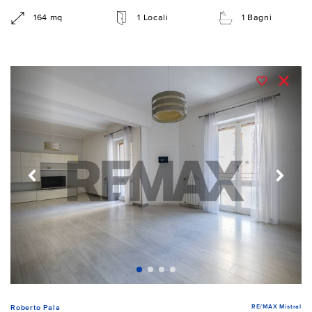
164 mq
1 Locali
1 Bagni
RE/MAX Mistral
Roberto Pala