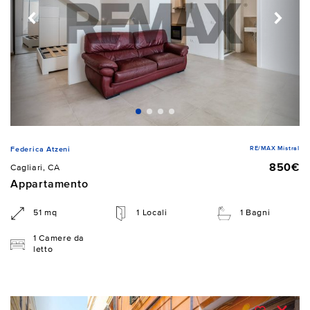
RE/MAX Mistral
Federica Atzeni
850€
Cagliari, CA
Appartamento
51 mq
1 Locali
1 Bagni
1 Camere da
letto