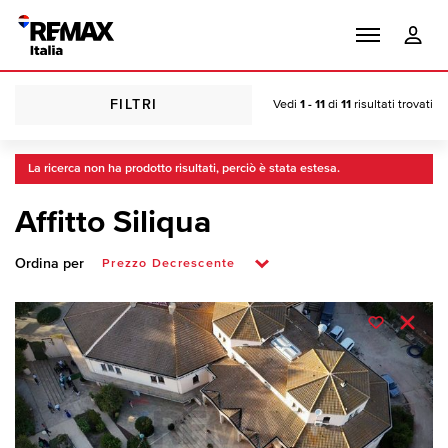
FILTRI
Vedi
1 - 11
di
11
risultati trovati
La ricerca non ha prodotto risultati, perciò è stata estesa.
Affitto Siliqua
Ordina per