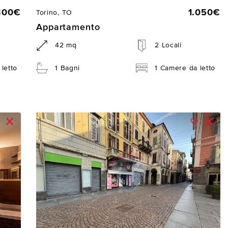
300€
1.050€
Torino, TO
Appartamento
42 mq
2 Locali
letto
1 Bagni
1 Camere da letto