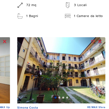
72 mq
3 Locali
1 Bagni
1 Camere da letto
/MAX Up
RE/MAX Sfera
Simona Costa