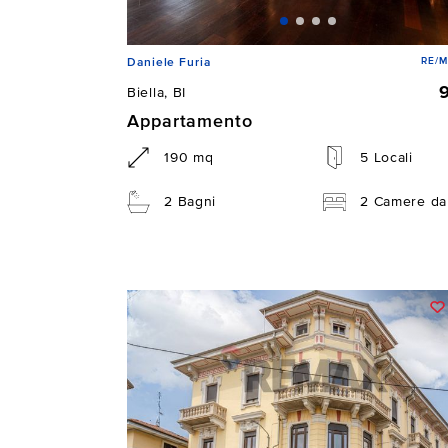
RE/M
Daniele Furia
Biella, BI
Appartamento
190 mq
5 Locali
2 Bagni
2 Camere da 