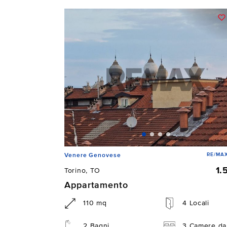
RE/MAX
Venere Genovese
1.
Torino, TO
Appartamento
110 mq
4 Locali
2 Bagni
3 Camere da 