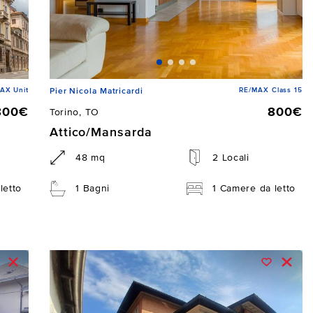
AX Unit
RE/MAX Class 15
Pier Nicola Matricardi
800€
800€
Torino, TO
Attico/Mansarda
48 mq
2 Locali
letto
1 Bagni
1 Camere da letto