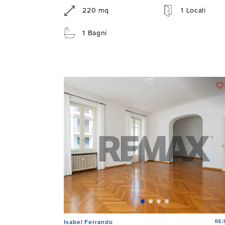
220 mq
1 Locali
1 Bagni
RE
Isabel Ferrando