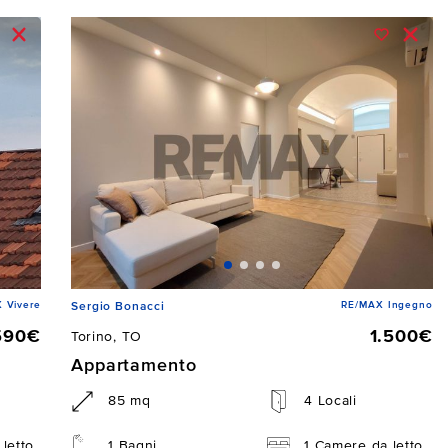
 Vivere
RE/MAX Ingegno
Sergio Bonacci
590€
1.500€
Torino, TO
Appartamento
85 mq
4 Locali
letto
1 Bagni
1 Camere da letto