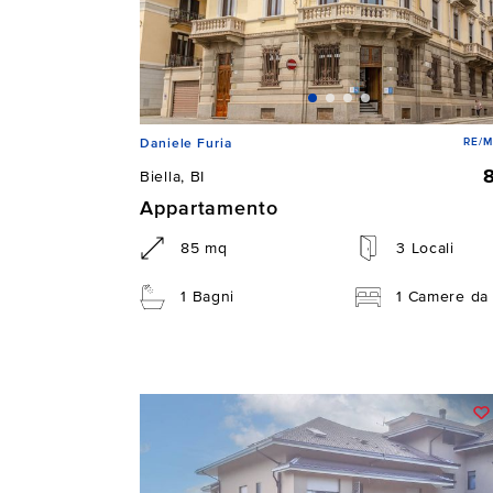
RE/M
Daniele Furia
Biella, BI
Appartamento
85 mq
3 Locali
1 Bagni
1 Camere da 