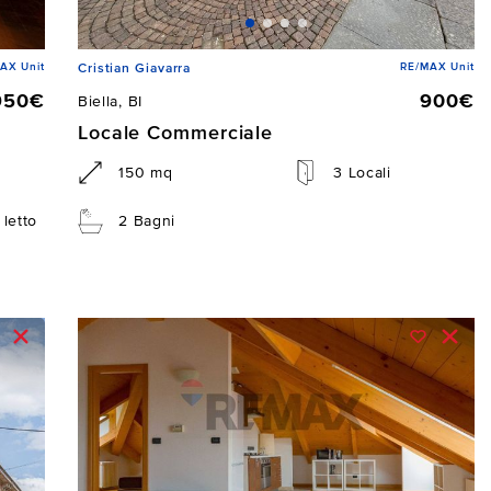
AX Unit
RE/MAX Unit
Cristian Giavarra
950€
900€
Biella, BI
Locale Commerciale
150 mq
3 Locali
letto
2 Bagni