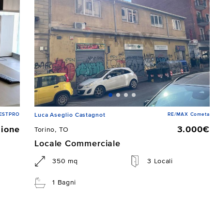
 ESTPRO
RE/MAX Cometa
Luca Aseglio Castagnot
zione
3.000€
Torino, TO
Locale Commerciale
350 mq
3 Locali
1 Bagni