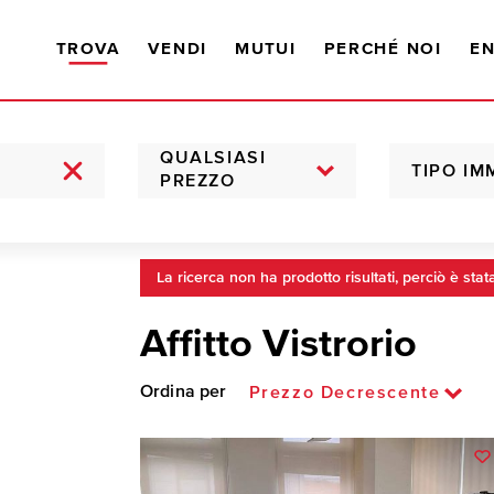
TROVA
VENDI
MUTUI
PERCHÉ NOI
EN
QUALSIASI
TIPO IM
PREZZO
La ricerca non ha prodotto risultati, perciò è stat
Affitto Vistrorio
Ordina per
Prezzo Decrescente