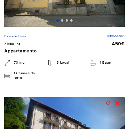
RE/MAX Unit
Daniele Furia
450€
Biella, BI
Appartamento
70 mq
3 Locali
1 Bagni
1 Camere da
letto