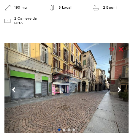
190 mq
5 Locali
2 Bagni
2 Camere da
letto