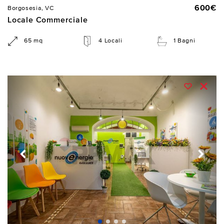
600€
Borgosesia, VC
Locale Commerciale
65 mq
4 Locali
1 Bagni