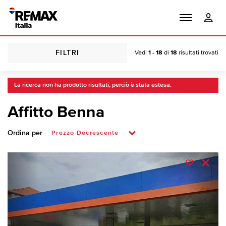
FILTRI
Vedi
1 - 18
di
18
risultati trovati
La ricerca non ha prodotto risultati, perciò è stata estesa.
Affitto Benna
Ordina per