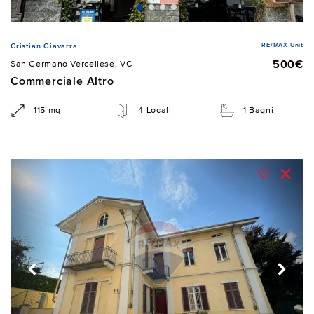
RE/MAX Unit
Cristian Giavarra
500€
San Germano Vercellese, VC
Commerciale Altro
115 mq
4 Locali
1 Bagni