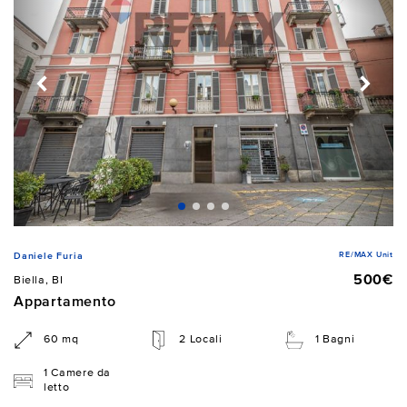
RE/MAX Unit
Daniele Furia
500€
Biella, BI
Appartamento
60 mq
2 Locali
1 Bagni
1 Camere da
letto