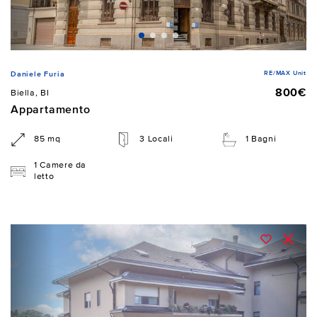
RE/MAX Unit
Daniele Furia
800€
Biella, BI
Appartamento
85 mq
3 Locali
1 Bagni
1 Camere da
letto