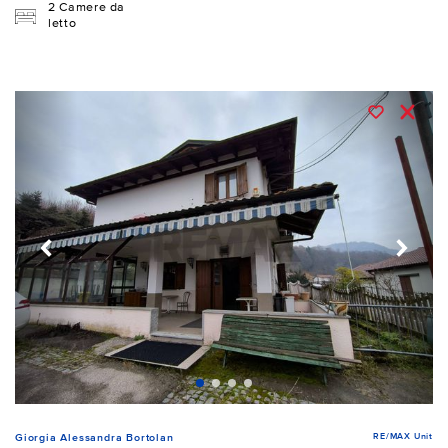
2 Camere da
letto
RE/MAX Unit
Giorgia Alessandra Bortolan