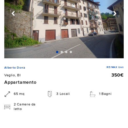
RE/MAX Unit
Alberto Donà
350€
Veglio, BI
Appartamento
65 mq
3 Locali
1 Bagni
2 Camere da
letto