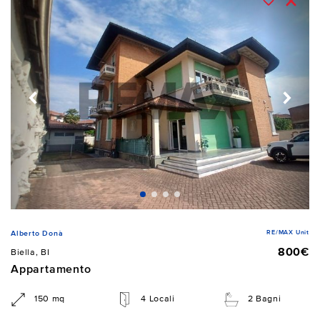
RE/MAX Unit
Alberto Donà
800€
Biella, BI
Appartamento
150 mq
4 Locali
2 Bagni