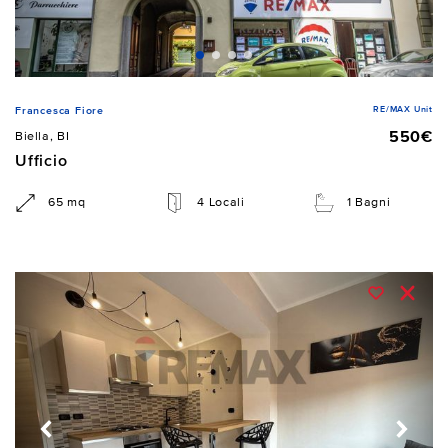
RE/MAX Unit
Francesca Fiore
550€
Biella, BI
Ufficio
65 mq
4 Locali
1 Bagni