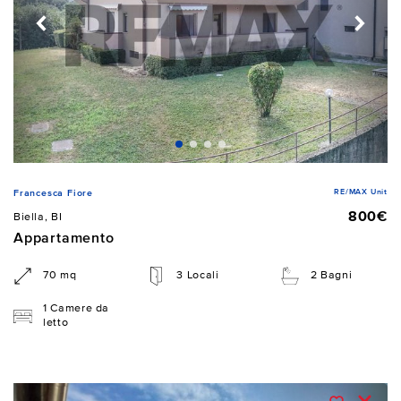
RE/MAX Unit
Francesca Fiore
800€
Biella, BI
Appartamento
70 mq
3 Locali
2 Bagni
1 Camere da
letto