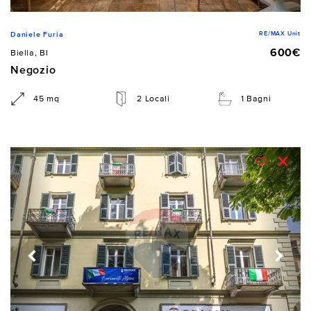
RE/MAX Unit
Daniele Furia
600€
Biella, BI
Negozio
45 mq
2 Locali
1 Bagni