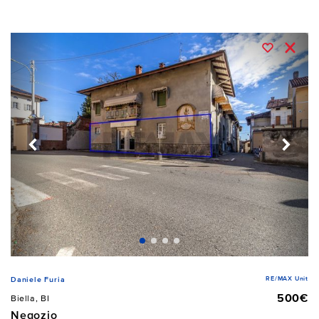
RE/MAX Unit
Daniele Furia
500€
Biella, BI
Negozio