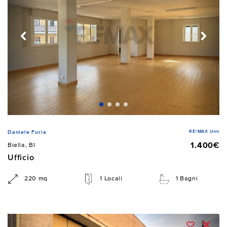
RE/MAX Unit
Daniele Furia
1.400€
Biella, BI
Ufficio
220 mq
1 Locali
1 Bagni