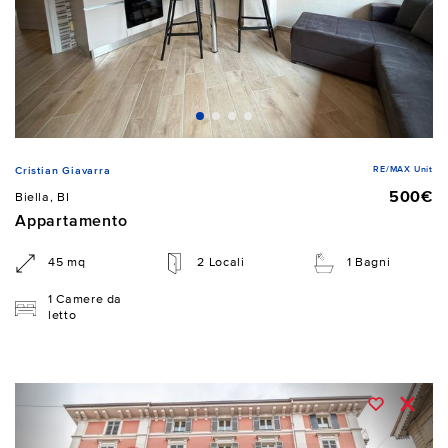
RE/MAX Unit
Cristian Giavarra
500€
Biella, BI
Appartamento
45 mq
2 Locali
1 Bagni
1 Camere da
letto