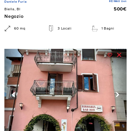
RE/MAX Unit
Daniele Furia
500€
Biella, BI
Negozio
60 mq
3 Locali
1 Bagni