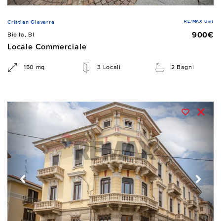
RE/MAX Unit
Cristian Giavarra
900€
Biella, BI
Locale Commerciale
150 mq
3 Locali
2 Bagni