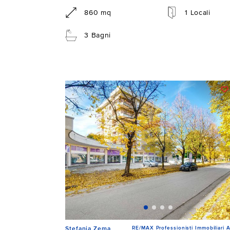
860 mq
1 Locali
3 Bagni
RE/MAX Professionisti Immobiliari A
Stefania Zema