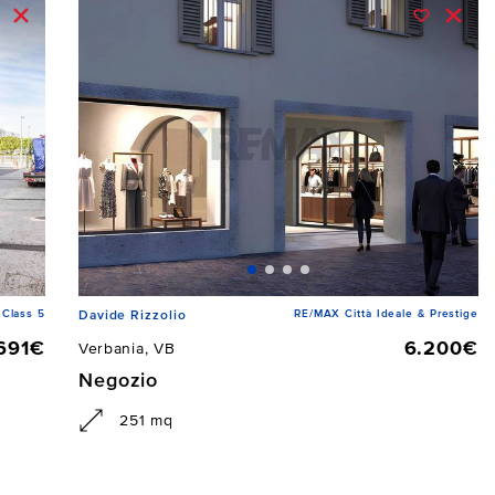
Class 5
RE/MAX Città Ideale & Prestige
Davide Rizzolio
691€
6.200€
Verbania, VB
Negozio
251 mq