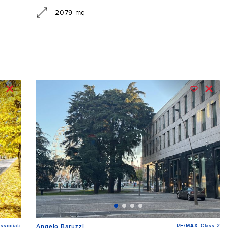
2079 mq
ssociati
RE/MAX Class 2
Angelo Baruzzi