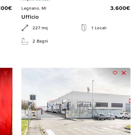
800€
3.600€
Legnano, MI
Ufficio
227 mq
1 Locali
2 Bagni