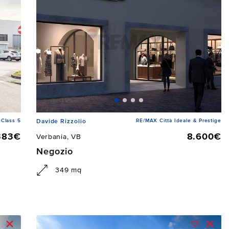
Class 5
RE/MAX Città Ideale & Prestige
Davide Rizzolio
383€
8.600€
Verbania, VB
Negozio
349 mq