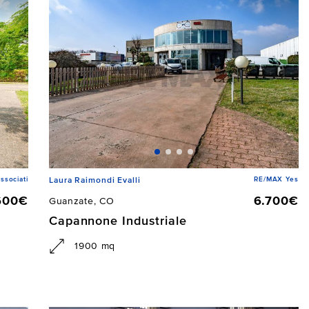
ssociati
RE/MAX Yes
Laura Raimondi Evalli
600€
6.700€
Guanzate, CO
Capannone Industriale
1900 mq