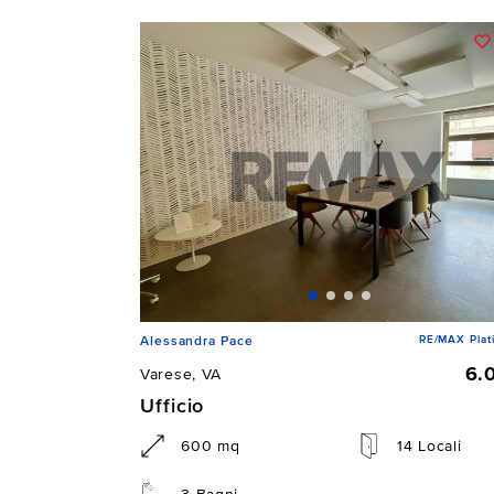
RE/MAX Plat
Alessandra Pace
6.
Varese, VA
Ufficio
600 mq
14 Locali