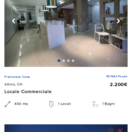
RE/MAX People
Francesca Cesa
2.200€
Altino, CH
Locale Commerciale
400 mq
1 Locali
1 Bagni