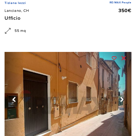
RE/MAX People
Tiziana Iezzi
350€
Lanciano, CH
Ufficio
55 mq