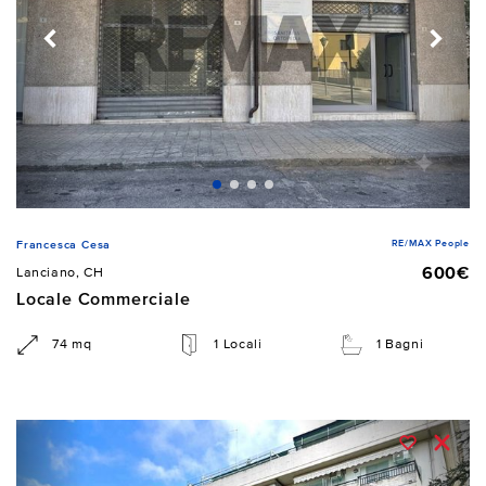
RE/MAX People
Francesca Cesa
600€
Lanciano, CH
Locale Commerciale
74 mq
1 Locali
1 Bagni