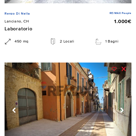
RE/MAX People
Renzo Di Nella
1.000€
Lanciano, CH
Laboratorio
450 mq
2 Locali
1 Bagni