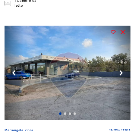
1 Camere da
letto
RE/MAX People
Mariangela Zinni