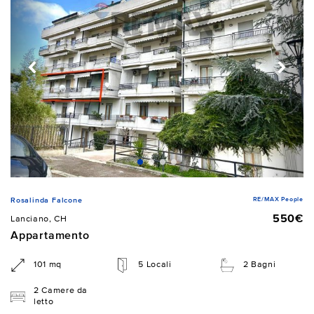
RE/MAX People
Rosalinda Falcone
550€
Lanciano, CH
Appartamento
101 mq
5 Locali
2 Bagni
2 Camere da
letto