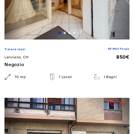
RE/MAX People
Tiziana Iezzi
850€
Lanciano, CH
Negozio
70 mq
1 Locali
1 Bagni