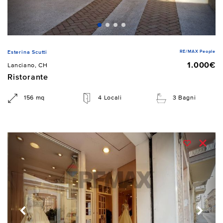
RE/MAX People
Esterina Scutti
1.000€
Lanciano, CH
Ristorante
156 mq
4 Locali
3 Bagni