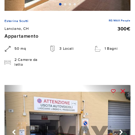
RE/MAX People
Esterina Scutti
300€
Lanciano, CH
Appartamento
50 mq
3 Locali
1 Bagni
2 Camere da
letto