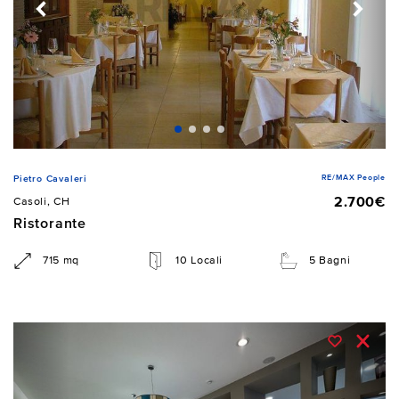
RE/MAX People
Pietro Cavaleri
2.700€
Casoli, CH
Ristorante
715 mq
10 Locali
5 Bagni