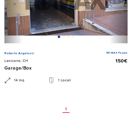
RE/MAX People
Roberto Angelucci
150€
Lanciano, CH
Garage/Box
14 mq
1 Locali
1