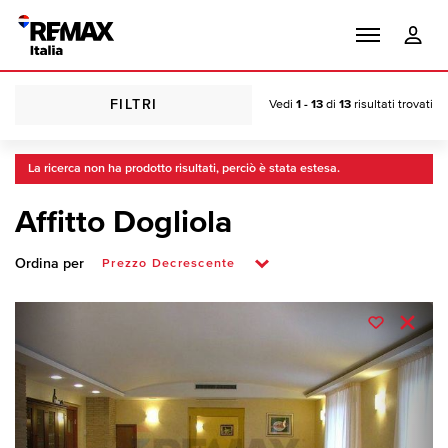
FILTRI
Vedi
1 - 13
di
13
risultati trovati
La ricerca non ha prodotto risultati, perciò è stata estesa.
Affitto Dogliola
Ordina per