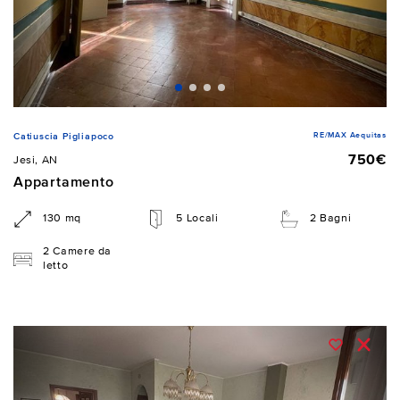
RE/MAX Aequitas
Catiuscia Pigliapoco
750€
Jesi, AN
Appartamento
130 mq
5 Locali
2 Bagni
2 Camere da
letto