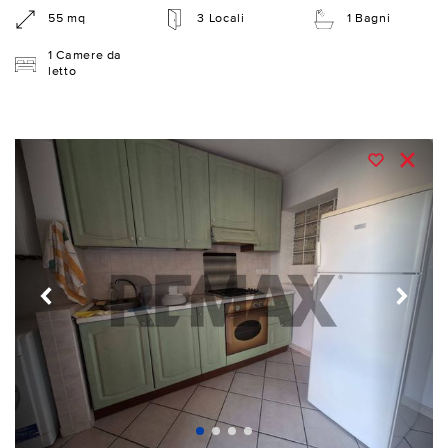
55 mq
3 Locali
1 Bagni
1 Camere da
letto