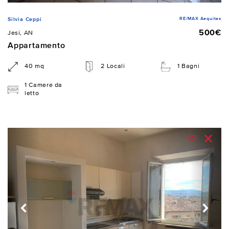
RE/MAX Aequitas
Silvia Ceppi
500€
Jesi, AN
Appartamento
40 mq
2 Locali
1 Bagni
1 Camere da
letto