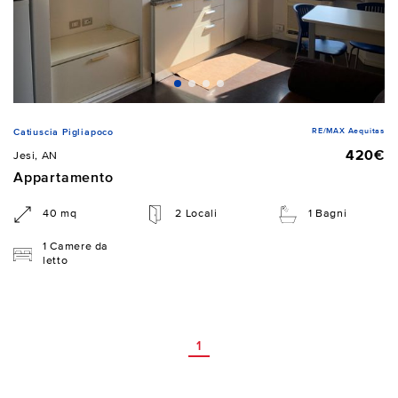
RE/MAX Aequitas
Catiuscia Pigliapoco
420€
Jesi, AN
Appartamento
40 mq
2 Locali
1 Bagni
1 Camere da
letto
1