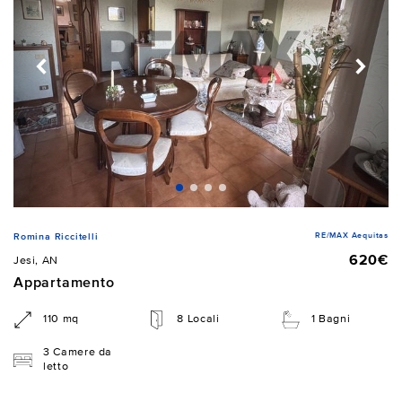
RE/MAX Aequitas
Romina Riccitelli
620€
Jesi, AN
Appartamento
110 mq
8 Locali
1 Bagni
3 Camere da
letto