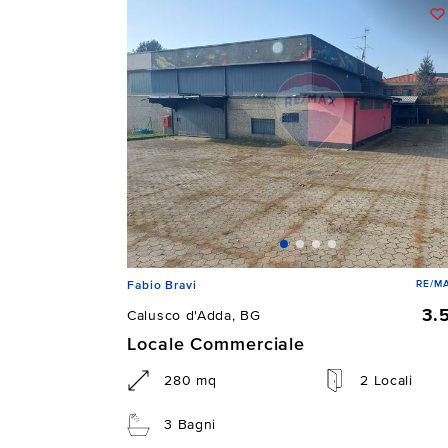
RE/M
Fabio Bravi
3.
Calusco d'Adda, BG
Locale Commerciale
280 mq
2 Locali
3 Bagni