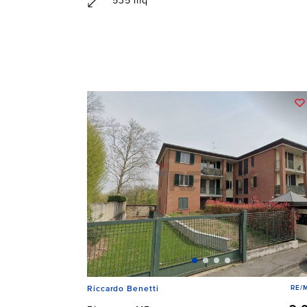
535 mq
RE/
Riccardo Benetti