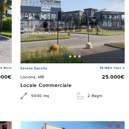
AX Wave
RE/MAX Class 4
Serena Sanvito
000€
25.000€
Lissone, MB
Locale Commerciale
5000 mq
2 Bagni