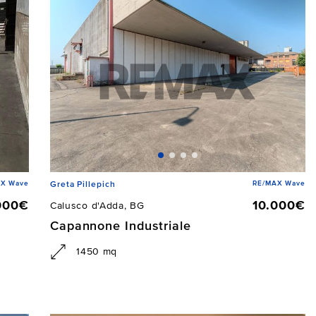
AX Wave
RE/MAX Wave
Greta Pillepich
000€
10.000€
Calusco d'Adda, BG
Capannone Industriale
1450 mq