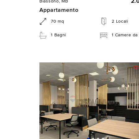
2.
Biassono, MB
Appartamento
70 mq
2 Locali
1 Bagni
1 Camere da 