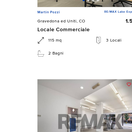
RE/MAX Lake Exp
Martin Pozzi
1.
Gravedona ed Uniti, CO
Locale Commerciale
115 mq
3 Locali
2 Bagni