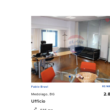
RE/M
Fabio Bravi
2.
Medolago, BG
Ufficio