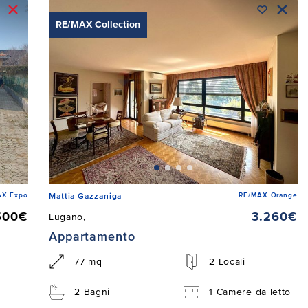
RE/MAX Collection
AX Expo
RE/MAX Orange
Mattia Gazzaniga
500€
3.260€
Lugano,
Appartamento
77 mq
2 Locali
2 Bagni
1 Camere da letto