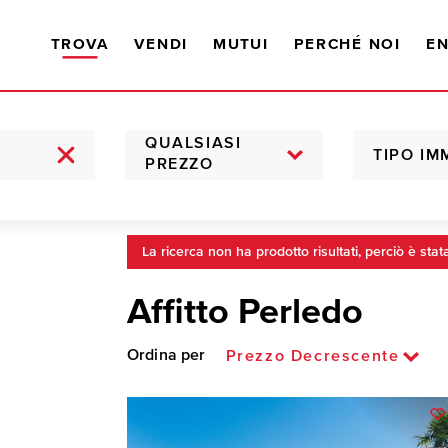
TROVA
VENDI
MUTUI
PERCHÉ NOI
EN
QUALSIASI
TIPO IM
PREZZO
La ricerca non ha prodotto risultati, perciò è stat
Affitto Perledo
Ordina per
Prezzo Decrescente