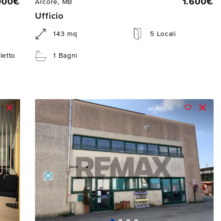
000€
1.600€
Arcore, MB
Ufficio
143 mq
5 Locali
letto
1 Bagni