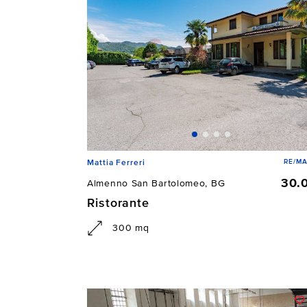
RE/M
Mattia Ferreri
30.
Almenno San Bartolomeo, BG
Ristorante
300 mq