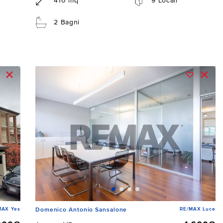
410 mq
9 Locali
2 Bagni
MAX Yes
RE/MAX Luce
Domenico Antonio Sansalone