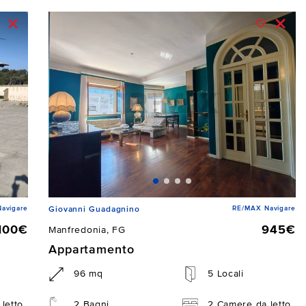
avigare
RE/MAX Navigare
Giovanni Guadagnino
.100€
945€
Manfredonia, FG
Appartamento
96 mq
5 Locali
letto
2 Bagni
2 Camere da letto