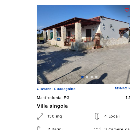
RE/MAX N
Giovanni Guadagnino
1
Manfredonia, FG
Villa singola
130 mq
4 Locali
2 Bagni
3 Camere da 