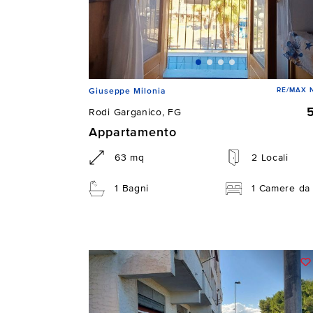
RE/MAX N
Giuseppe Milonia
Rodi Garganico, FG
Appartamento
63 mq
2 Locali
1 Bagni
1 Camere da 