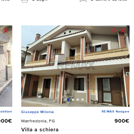
obiliare
RE/MAX Navigare
Giuseppe Milonia
900€
900€
Manfredonia, FG
Villa a schiera