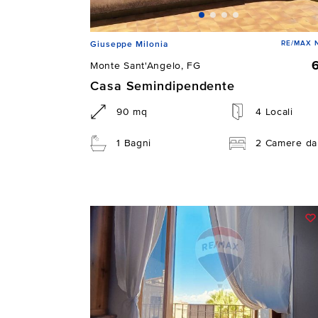
RE/MAX N
Giuseppe Milonia
Monte Sant'Angelo, FG
Casa Semindipendente
90 mq
4 Locali
1 Bagni
2 Camere da 