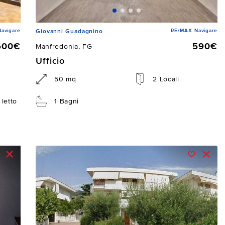
avigare
RE/MAX Navigare
Giovanni Guadagnino
600€
590€
Manfredonia, FG
Ufficio
50 mq
2 Locali
letto
1 Bagni