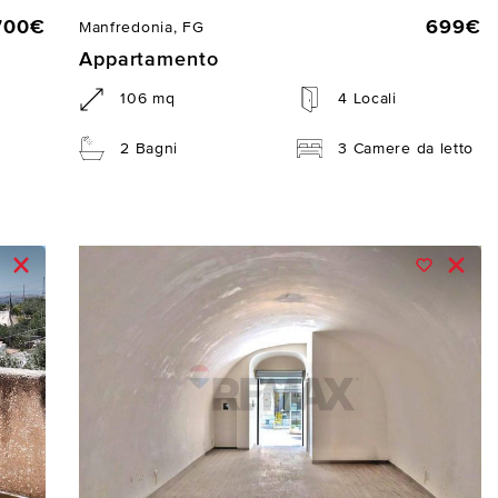
700€
699€
Manfredonia, FG
Appartamento
106 mq
4 Locali
2 Bagni
3 Camere da letto