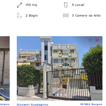
155 mq
5 Locali
2 Bagni
3 Camere da letto
avigare
RE/MAX Navigare
Giovanni Guadagnino