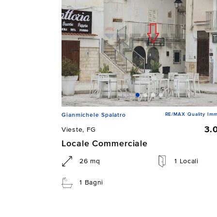
RE/MAX Quality Imm
Gianmichele Spalatro
3.
Vieste, FG
Locale Commerciale
26 mq
1 Locali
1 Bagni