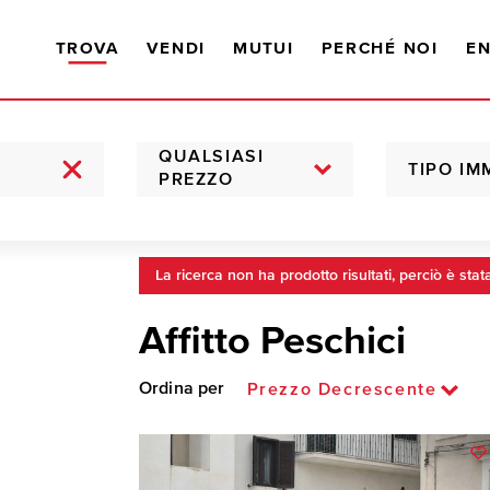
TROVA
VENDI
MUTUI
PERCHÉ NOI
EN
QUALSIASI
TIPO IM
PREZZO
La ricerca non ha prodotto risultati, perciò è stat
Affitto Peschici
Ordina per
Prezzo Decrescente