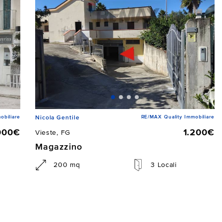
obiliare
RE/MAX Quality Immobiliare
Nicola Gentile
000€
1.200€
Vieste, FG
Magazzino
200 mq
3 Locali