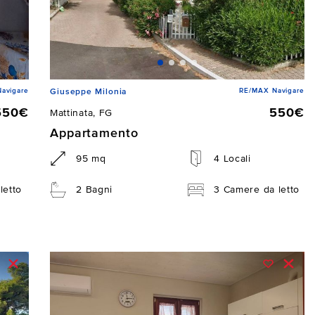
avigare
RE/MAX Navigare
Giuseppe Milonia
550€
550€
Mattinata, FG
Appartamento
95 mq
4 Locali
letto
2 Bagni
3 Camere da letto