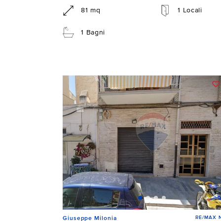
81 mq
1 Locali
1 Bagni
RE/MAX N
Giuseppe Milonia