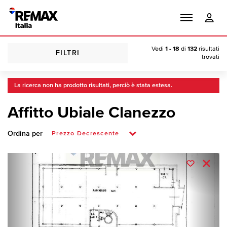
Vedi
1 - 18
di
132
risultati
FILTRI
trovati
La ricerca non ha prodotto risultati, perciò è stata estesa.
Affitto Ubiale Clanezzo
Ordina per