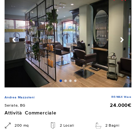
RE/MAX Wave
Andrea Mazzoleni
24.000€
Seriate, BG
Attività Commerciale
200 mq
2 Locali
2 Bagni