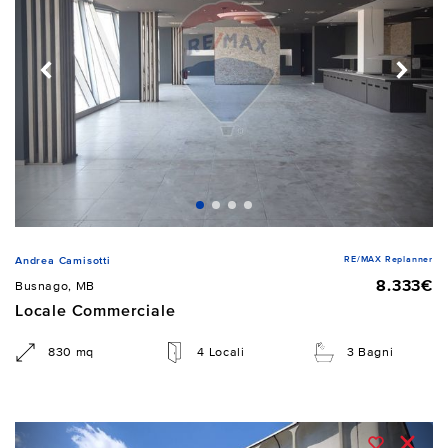
RE/MAX Replanner
Andrea Camisotti
8.333€
Busnago, MB
Locale Commerciale
830 mq
4 Locali
3 Bagni