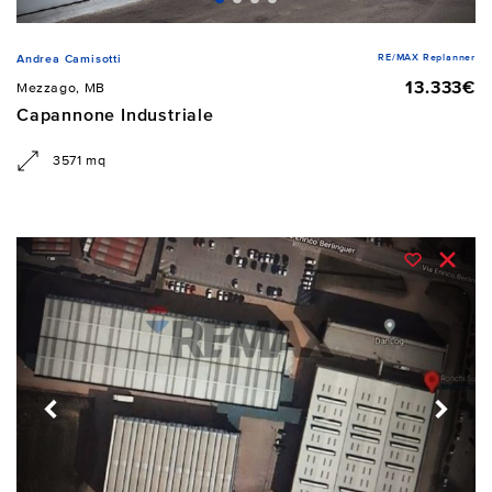
RE/MAX Replanner
Andrea Camisotti
13.333€
Mezzago, MB
Capannone Industriale
3571 mq