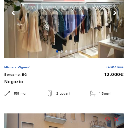
RE/MAX Expo
Michela Vigano'
12.000€
Bergamo, BG
Negozio
159 mq
2 Locali
1 Bagni