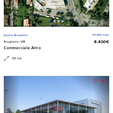
RE/MAX Class
Danilo Brambilla
8.400€
Brugherio, MB
Commerciale Altro
95 mq