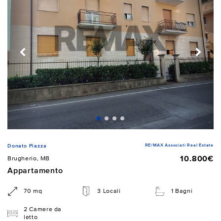
RE/MAX Associati Real Estate
Donato Piazza
10.800€
Brugherio, MB
Appartamento
70 mq
3 Locali
1 Bagni
2 Camere da
letto