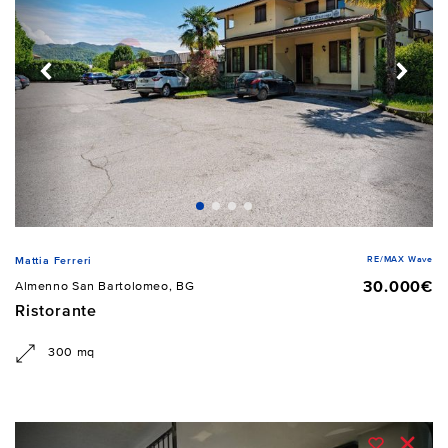
RE/MAX Wave
Mattia Ferreri
30.000€
Almenno San Bartolomeo, BG
Ristorante
300 mq