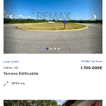
RE/MAX Top House
Luna Contin
1.700.000€
Udine, UD
Terreno Edificabile
18754 mq