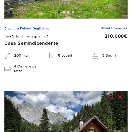
RE/MAX Casamia 2
Eleonora Folleni-Guglielmo
210.000€
San Vito di Fagagna, UD
Casa Semindipendente
200 mq
5 Locali
3 Bagni
4 Camere da
letto