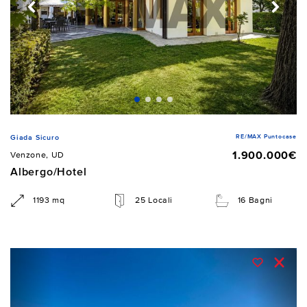
RE/MAX Puntocase
Giada Sicuro
1.900.000€
Venzone, UD
Albergo/Hotel
1193 mq
25 Locali
16 Bagni