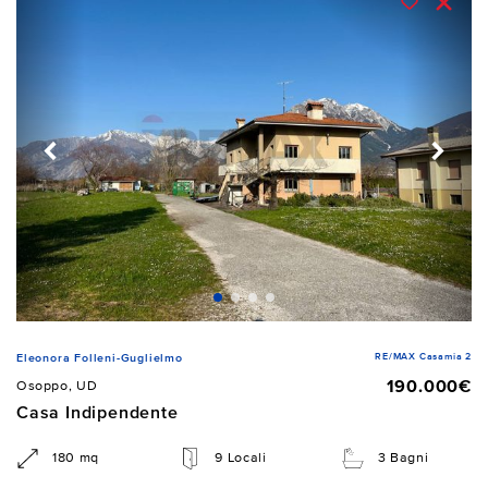
RE/MAX Casamia 2
Eleonora Folleni-Guglielmo
190.000€
Osoppo, UD
Casa Indipendente
180 mq
9 Locali
3 Bagni