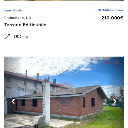
RE/MAX Top House
Luna Contin
210.000€
Pradamano, UD
Terreno Edificabile
3512 mq