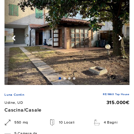
RE/MAX Top House
Luna Contin
315.000€
Udine, UD
Cascina/Casale
550 mq
10 Locali
4 Bagni
5 Camere da