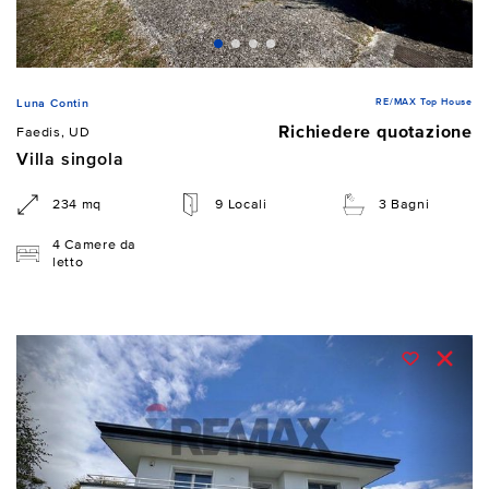
RE/MAX Top House
Luna Contin
Richiedere quotazione
Faedis, UD
Villa singola
234 mq
9 Locali
3 Bagni
4 Camere da
letto