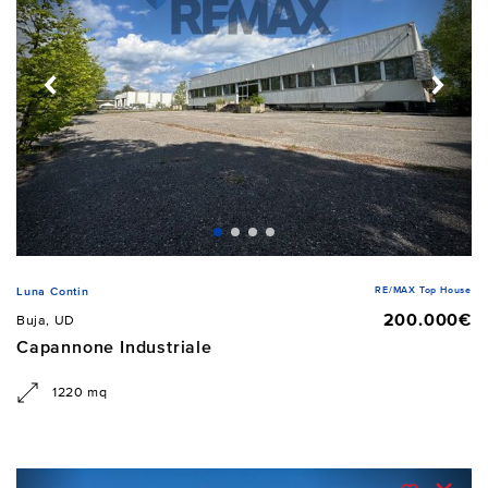
RE/MAX Top House
Luna Contin
200.000€
Buja, UD
Capannone Industriale
1220 mq