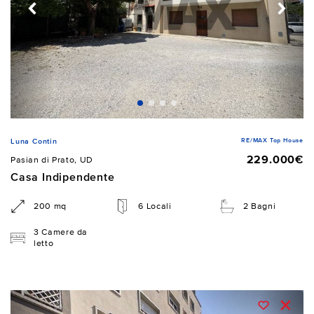
RE/MAX Top House
Luna Contin
229.000€
Pasian di Prato, UD
Casa Indipendente
200 mq
6 Locali
2 Bagni
3 Camere da
letto