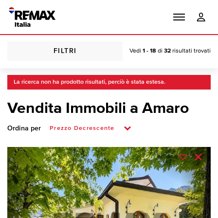
FILTRI
Vedi
1 - 18
di
32
risultati trovati
La ricerca non ha prodotto risultati, perciò è stata estesa.
Vendita Immobili a Amaro
Ordina per