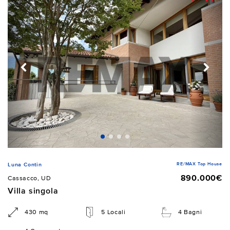
RE/MAX Top House
Luna Contin
890.000€
Cassacco, UD
Villa singola
430 mq
5 Locali
4 Bagni