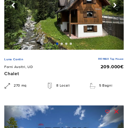
RE/MAX Top House
Luna Contin
209.000€
Forni Avoltri, UD
Chalet
270 mq
8 Locali
5 Bagni