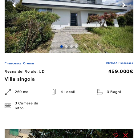
RE/MAX Puntocase
Francesca Crema
459.000€
Reana del Rojale, UD
Villa singola
269 mq
4 Locali
3 Bagni
3 Camere da
letto