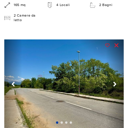
165 mq
4 Locali
2 Bagni
2 Camere da
letto