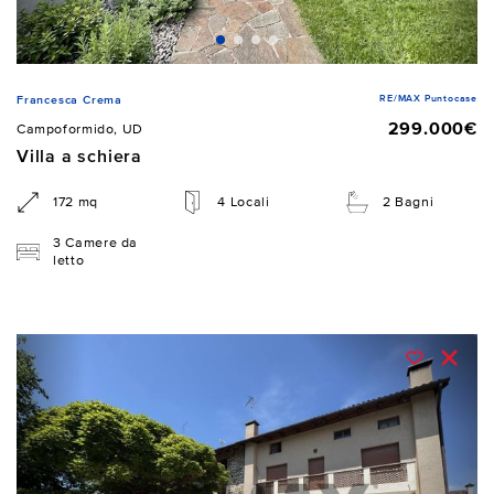
RE/MAX Puntocase
Francesca Crema
299.000€
Campoformido, UD
Villa a schiera
172 mq
4 Locali
2 Bagni
3 Camere da
letto