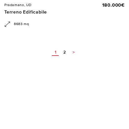
180.000€
Pradamano, UD
Terreno Edificabile
8683 mq
1
2
>