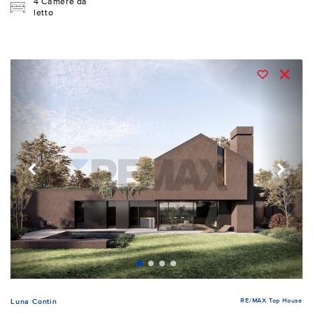
4 Camere da
letto
RE/MAX Top House
Luna Contin