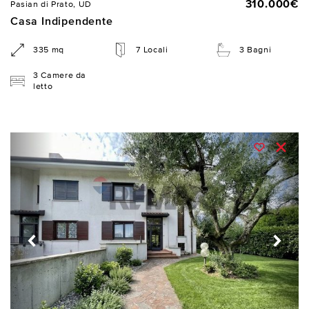
310.000€
Pasian di Prato, UD
Casa Indipendente
335 mq
7 Locali
3 Bagni
3 Camere da
letto