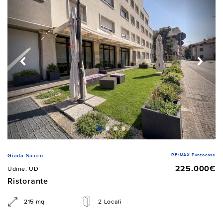
RE/MAX Puntocase
Giada Sicuro
225.000€
Udine, UD
Ristorante
215 mq
2 Locali