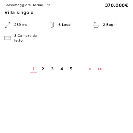
370.000€
Salsomaggiore Terme, PR
Villa singola
239 mq
6 Locali
2 Bagni
3 Camere da
letto
1
2
3
4
5
…
>
>>