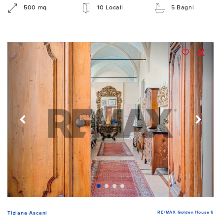
500 mq
10 Locali
5 Bagni
RE/MAX Golden House 6
Tiziana Ascani