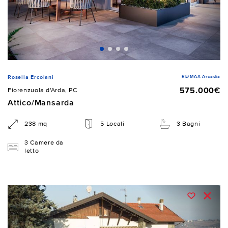
RE/MAX Arcadia
Rosella Ercolani
575.000€
Fiorenzuola d'Arda, PC
Attico/Mansarda
238 mq
5 Locali
3 Bagni
3 Camere da
letto