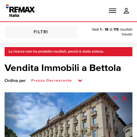
Vedi
1 - 18
di
115
risultati
FILTRI
trovati
La ricerca non ha prodotto risultati, perciò è stata estesa.
Vendita Immobili a Bettola
Ordina per