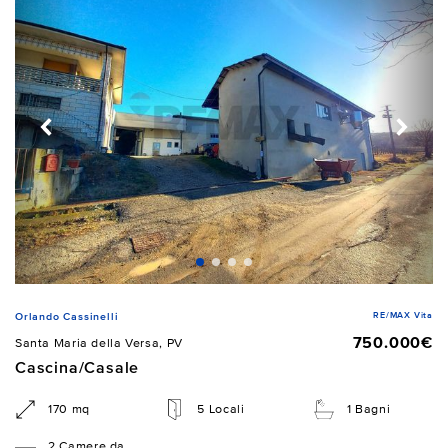
RE/MAX Vita
Orlando Cassinelli
750.000€
Santa Maria della Versa, PV
Cascina/Casale
170 mq
5 Locali
1 Bagni
2 Camere da