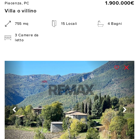
1.900.000€
Piacenza, PC
Villa o villino
755 mq
15 Locali
4 Bagni
3 Camere da
letto