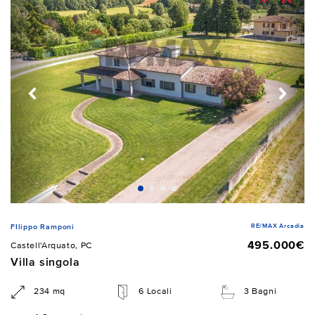
RE/MAX Arcadia
FIlippo Ramponi
495.000€
Castell'Arquato, PC
Villa singola
234 mq
6 Locali
3 Bagni