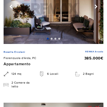
RE/MAX Arcadia
Rosella Ercolani
385.000€
Fiorenzuola d'Arda, PC
Appartamento
124 mq
6 Locali
2 Bagni
2 Camere da
letto