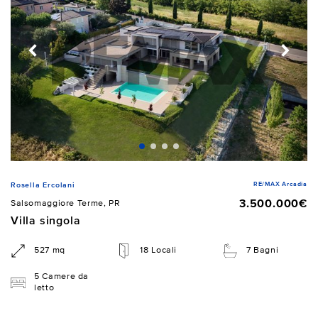
RE/MAX Arcadia
Rosella Ercolani
3.500.000€
Salsomaggiore Terme, PR
Villa singola
527 mq
18 Locali
7 Bagni
5 Camere da
letto