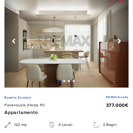
RE/MAX Arcadia
Rosella Ercolani
377.000€
Fiorenzuola d'Arda, PC
Appartamento
122 mq
4 Locali
2 Bagni