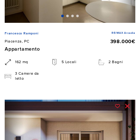
RE/MAX Arcadia
Francesco Ramponi
398.000€
Piacenza, PC
Appartamento
162 mq
5 Locali
2 Bagni
3 Camere da
letto