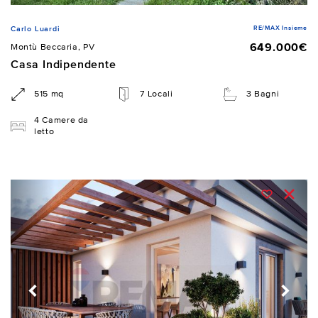
RE/MAX Insieme
Carlo Luardi
649.000€
Montù Beccaria, PV
Casa Indipendente
515 mq
7 Locali
3 Bagni
4 Camere da
letto