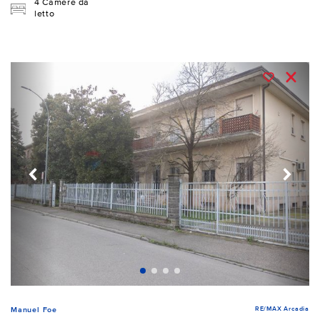
4 Camere da
letto
RE/MAX Arcadia
Manuel Foe