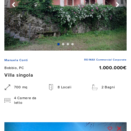
RE/MAX Commercial Corporate
Manuela Conti
1.000.000€
Bobbio, PC
Villa singola
700 mq
8 Locali
2 Bagni
4 Camere da
letto