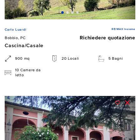
RE/MAX Insieme
Carlo Luardi
Richiedere quotazione
Bobbio, PC
Cascina/Casale
900 mq
20 Locali
5 Bagni
10 Camere da
letto