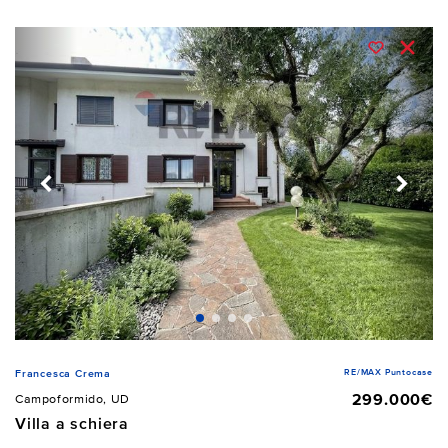
RE/MAX Puntocase
Francesca Crema
299.000€
Campoformido, UD
Villa a schiera