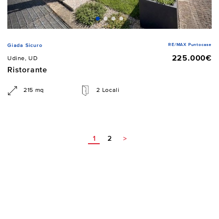
RE/MAX Puntocase
Giada Sicuro
225.000€
Udine, UD
Ristorante
215 mq
2 Locali
1
2
>