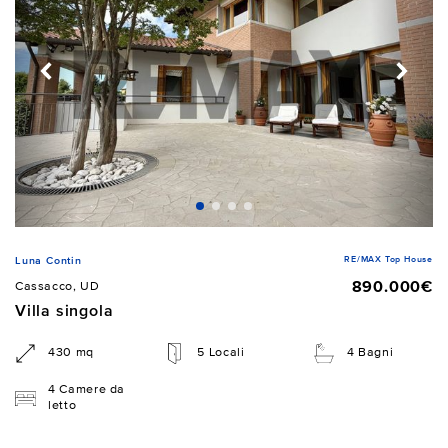
RE/MAX Top House
Luna Contin
890.000€
Cassacco, UD
Villa singola
430 mq
5 Locali
4 Bagni
4 Camere da
letto