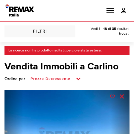
Vedi
1 - 18
di
35
risultati
FILTRI
trovati
La ricerca non ha prodotto risultati, perciò è stata estesa.
Vendita Immobili a Carlino
Ordina per