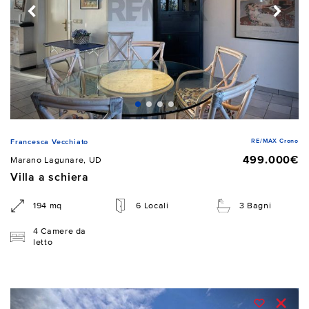
RE/MAX Crono
Francesca Vecchiato
499.000€
Marano Lagunare, UD
Villa a schiera
194 mq
6 Locali
3 Bagni
4 Camere da
letto