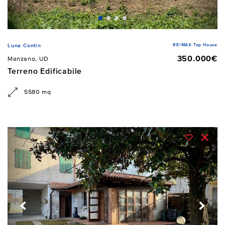
RE/MAX Top House
Luna Contin
350.000€
Manzano, UD
Terreno Edificabile
5580 mq