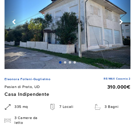
RE/MAX Casamia 2
Eleonora Folleni-Guglielmo
310.000€
Pasian di Prato, UD
Casa Indipendente
335 mq
7 Locali
3 Bagni
3 Camere da
letto