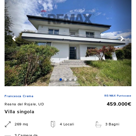
RE/MAX Puntocase
Francesca Crema
459.000€
Reana del Rojale, UD
Villa singola
269 mq
4 Locali
3 Bagni
3 Camere da