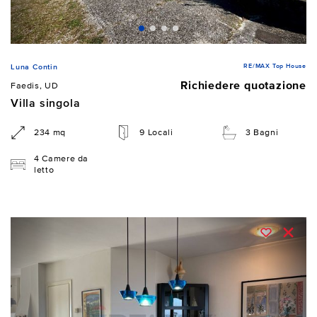
RE/MAX Top House
Luna Contin
Richiedere quotazione
Faedis, UD
Villa singola
234 mq
9 Locali
3 Bagni
4 Camere da
letto