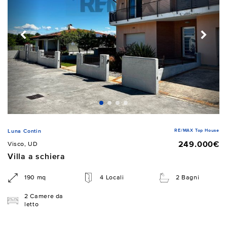
RE/MAX Top House
Luna Contin
249.000€
Visco, UD
Villa a schiera
190 mq
4 Locali
2 Bagni
2 Camere da
letto