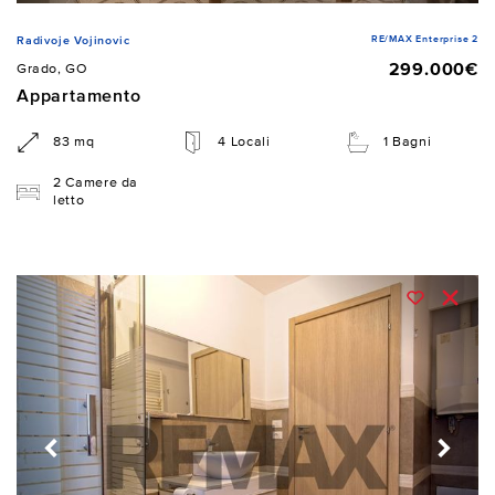
RE/MAX Enterprise 2
Radivoje Vojinovic
299.000€
Grado, GO
Appartamento
83 mq
4 Locali
1 Bagni
2 Camere da
letto