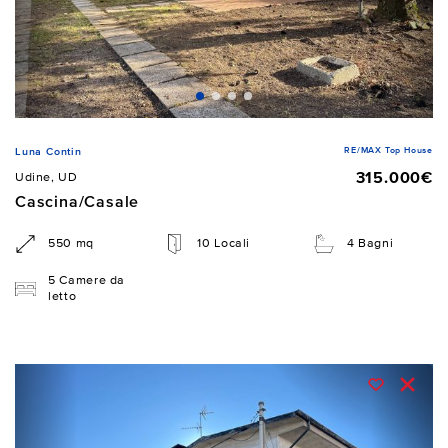
RE/MAX Top House
Luna Contin
315.000€
Udine, UD
Cascina/Casale
550 mq
10 Locali
4 Bagni
5 Camere da
letto