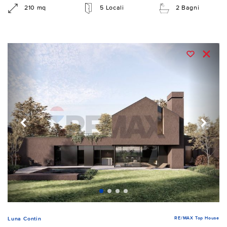
210 mq
5 Locali
2 Bagni
RE/MAX Top House
Luna Contin