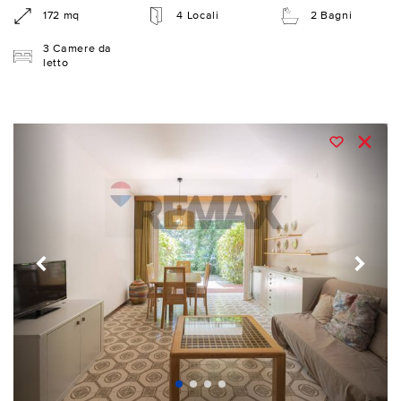
172 mq
4 Locali
2 Bagni
3 Camere da
letto