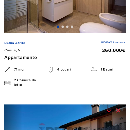
RE/MAX Luminare
Luana Aprile
260.000€
Caorle, VE
Appartamento
71 mq
4 Locali
1 Bagni
2 Camere da
letto