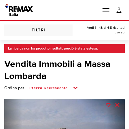
Vedi
1 - 18
di
65
risultati
FILTRI
trovati
La ricerca non ha prodotto risultati, perciò è stata estesa.
Vendita Immobili a Massa
Lombarda
Ordina per