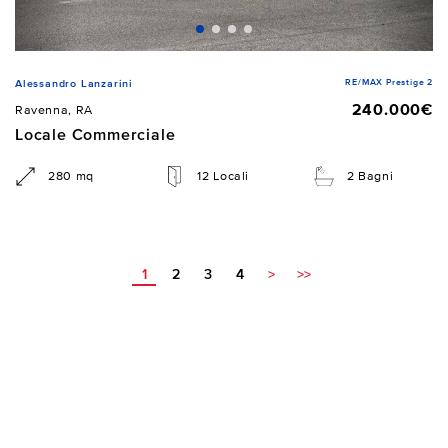
RE/MAX Prestige 2
Alessandro Lanzarini
240.000€
Ravenna, RA
Locale Commerciale
280 mq
12 Locali
2 Bagni
1
2
3
4
>
>>