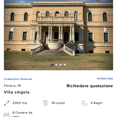
RE/MAX DNA
Costantino Peverati
Richiedere quotazione
Ferrara, FE
Villa singola
2000 mq
18 Locali
4 Bagni
8 Camere da
letto