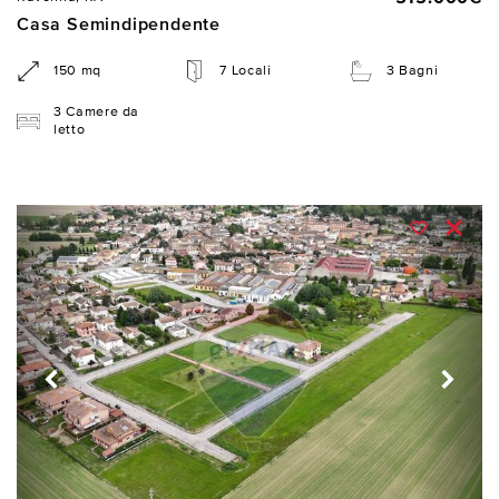
Casa Semindipendente
150 mq
7 Locali
3 Bagni
3 Camere da
letto