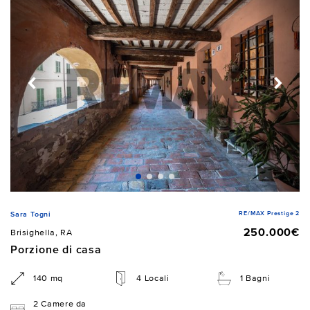
RE/MAX Prestige 2
Sara Togni
250.000€
Brisighella, RA
Porzione di casa
140 mq
4 Locali
1 Bagni
2 Camere da