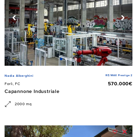
RE/MAX Prestige 2
Nadia Alberghini
570.000€
Forlì, FC
Capannone Industriale
2000 mq