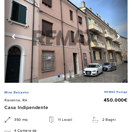
RE/MAX Prestige
Mino Belcastro
450.000€
Ravenna, RA
Casa Indipendente
350 mq
11 Locali
2 Bagni
4 Camere da