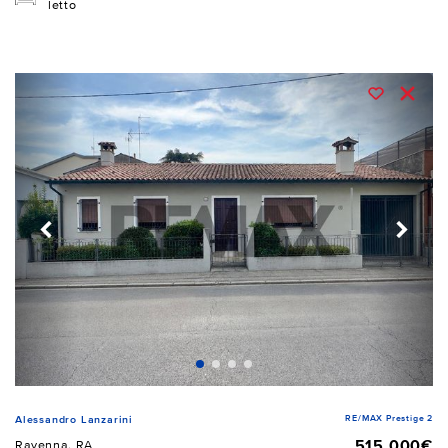
letto
RE/MAX Prestige 2
Alessandro Lanzarini
515.000€
Ravenna, RA