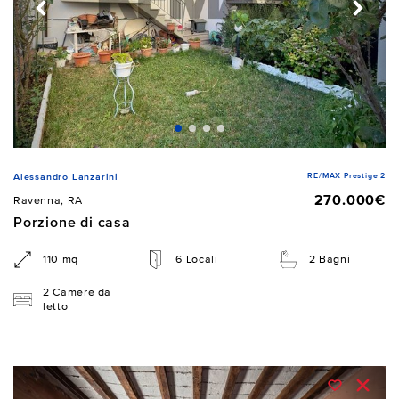
RE/MAX Prestige 2
Alessandro Lanzarini
270.000€
Ravenna, RA
Porzione di casa
110 mq
6 Locali
2 Bagni
2 Camere da
letto