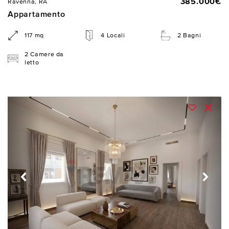
385.000€
Ravenna, RA
Appartamento
117 mq
4 Locali
2 Bagni
2 Camere da
letto