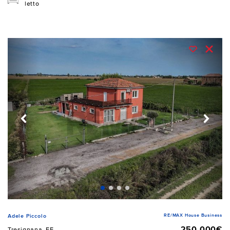
letto
RE/MAX House Business
Adele Piccolo
250.000€
Tresignana, FE