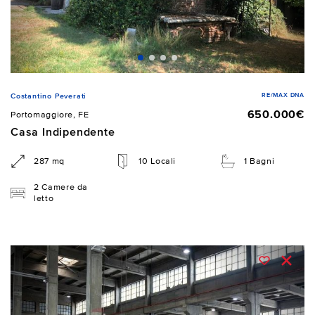
RE/MAX DNA
Costantino Peverati
650.000€
Portomaggiore, FE
Casa Indipendente
287 mq
10 Locali
1 Bagni
2 Camere da
letto