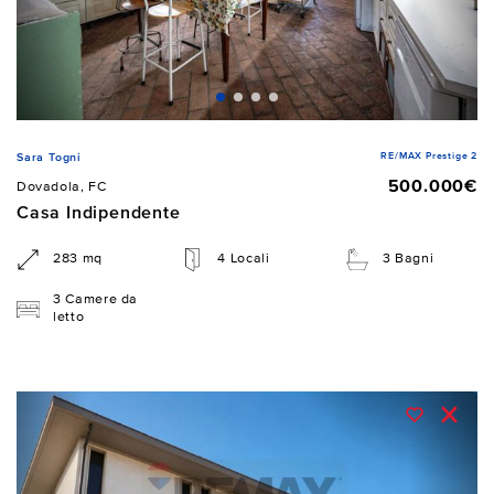
RE/MAX Prestige 2
Sara Togni
500.000€
Dovadola, FC
Casa Indipendente
283 mq
4 Locali
3 Bagni
3 Camere da
letto