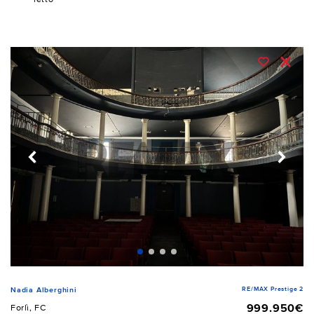
RE/MAX Prestige 2
Nadia Alberghini
999.950€
Forlì, FC