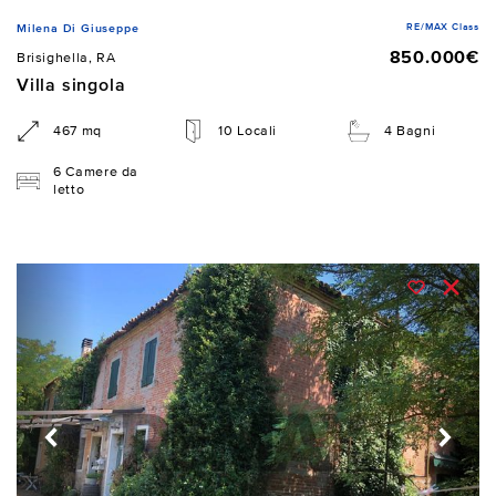
RE/MAX Class
Milena Di Giuseppe
850.000€
Brisighella, RA
Villa singola
467 mq
10 Locali
4 Bagni
6 Camere da
letto