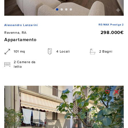
RE/MAX Prestige 2
Alessandro Lanzarini
298.000€
Ravenna, RA
Appartamento
101 mq
4 Locali
2 Bagni
2 Camere da
letto