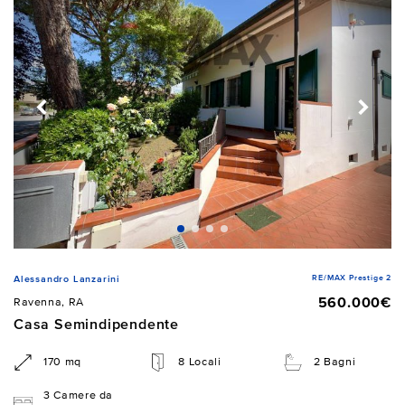
RE/MAX Prestige 2
Alessandro Lanzarini
560.000€
Ravenna, RA
Casa Semindipendente
170 mq
8 Locali
2 Bagni
3 Camere da