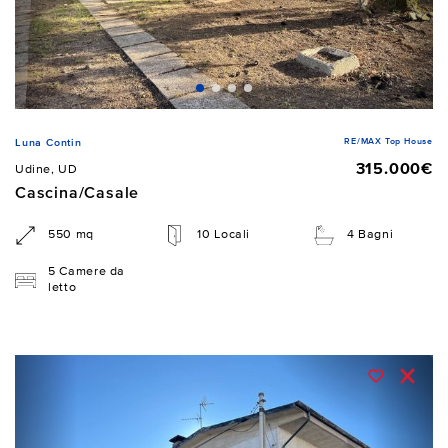
RE/MAX Top House
Luna Contin
315.000€
Udine, UD
Cascina/Casale
550 mq
10 Locali
4 Bagni
5 Camere da
letto