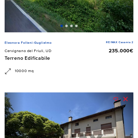
RE/MAX Casamia 2
Eleonora Folleni-Guglielmo
235.000€
Cervignano del Friuli, UD
Terreno Edificabile
10000 mq