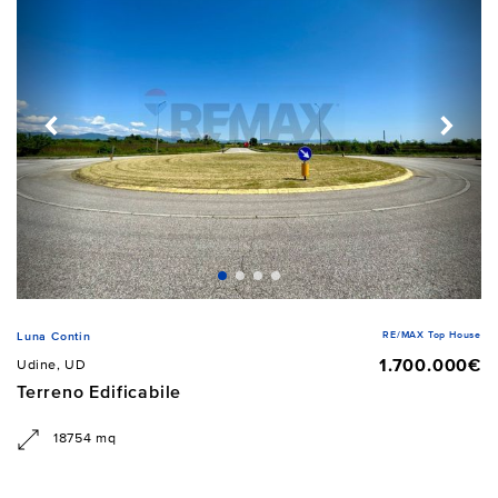
RE/MAX Top House
Luna Contin
1.700.000€
Udine, UD
Terreno Edificabile
18754 mq