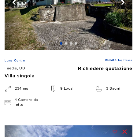
RE/MAX Top House
Luna Contin
Richiedere quotazione
Faedis, UD
Villa singola
234 mq
9 Locali
3 Bagni
4 Camere da
letto