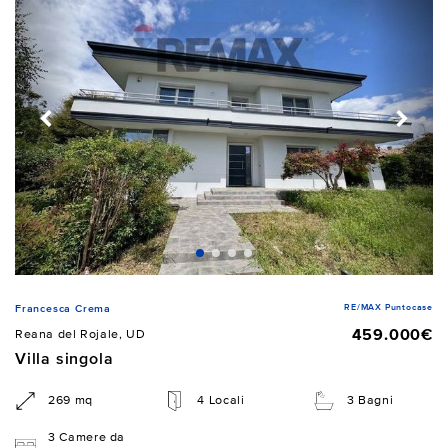
RE/MAX Puntocase
Francesca Crema
459.000€
Reana del Rojale, UD
Villa singola
269 mq
4 Locali
3 Bagni
3 Camere da