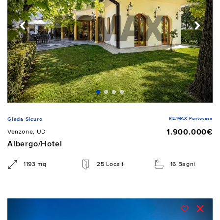
RE/MAX Puntocase
Giada Sicuro
1.900.000€
Venzone, UD
Albergo/Hotel
1193 mq
25 Locali
16 Bagni