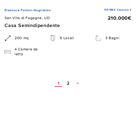
RE/MAX Casamia 2
Eleonora Folleni-Guglielmo
210.000€
San Vito di Fagagna, UD
Casa Semindipendente
200 mq
5 Locali
3 Bagni
4 Camere da
letto
1
2
>