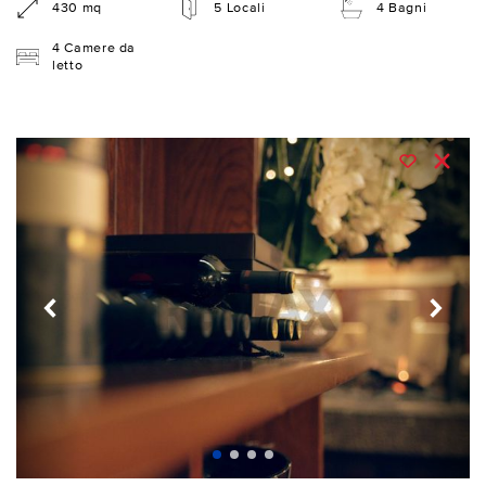
430 mq
5 Locali
4 Bagni
4 Camere da
letto