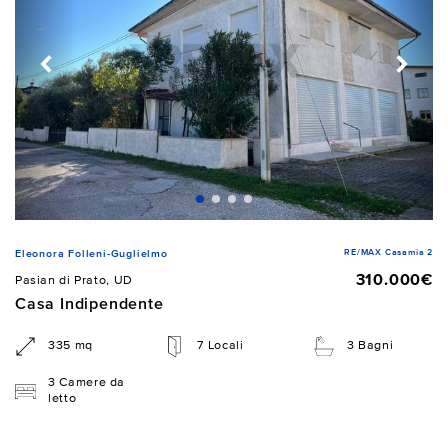
RE/MAX Casamia 2
Eleonora Folleni-Guglielmo
310.000€
Pasian di Prato, UD
Casa Indipendente
335 mq
7 Locali
3 Bagni
3 Camere da
letto