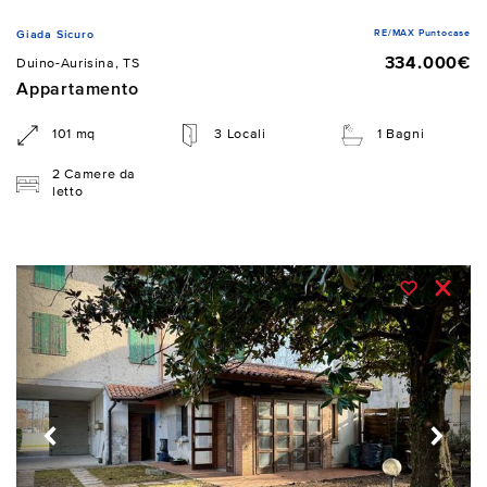
RE/MAX Puntocase
Giada Sicuro
334.000€
Duino-Aurisina, TS
Appartamento
101 mq
3 Locali
1 Bagni
2 Camere da
letto