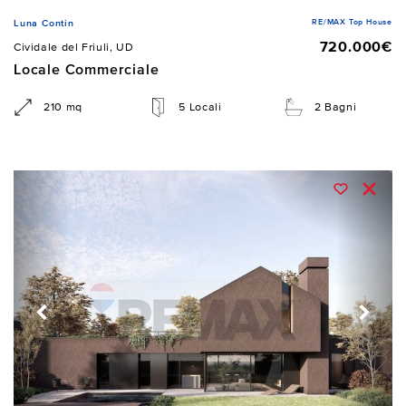
RE/MAX Top House
Luna Contin
720.000€
Cividale del Friuli, UD
Locale Commerciale
210 mq
5 Locali
2 Bagni