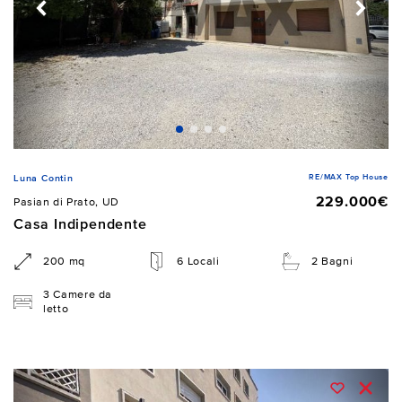
RE/MAX Top House
Luna Contin
229.000€
Pasian di Prato, UD
Casa Indipendente
200 mq
6 Locali
2 Bagni
3 Camere da
letto