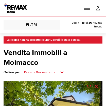
Vedi
1 - 18
di
36
risultati
FILTRI
trovati
La ricerca non ha prodotto risultati, perciò è stata estesa.
Vendita Immobili a
Moimacco
Ordina per