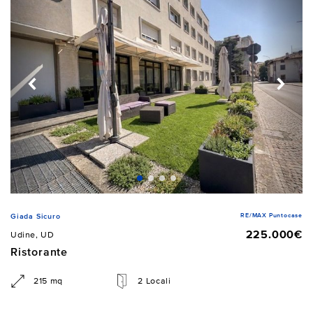
RE/MAX Puntocase
Giada Sicuro
225.000€
Udine, UD
Ristorante
215 mq
2 Locali