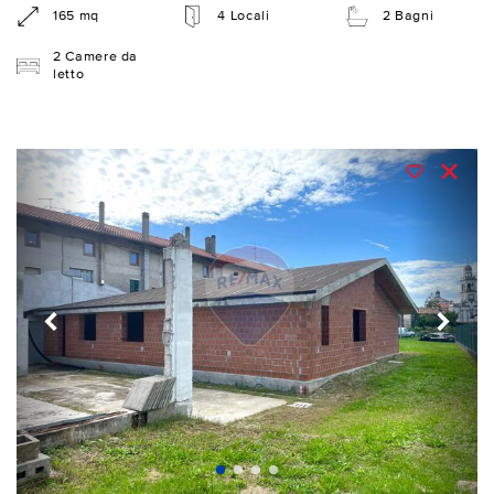
165 mq
4 Locali
2 Bagni
2 Camere da
letto