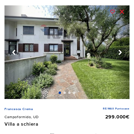
RE/MAX Puntocase
Francesca Crema
299.000€
Campoformido, UD
Villa a schiera