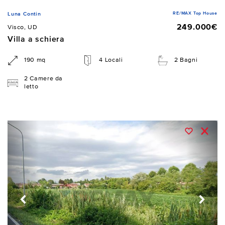
RE/MAX Top House
Luna Contin
249.000€
Visco, UD
Villa a schiera
190 mq
4 Locali
2 Bagni
2 Camere da
letto