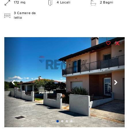
172 mq
4 Locali
2 Bagni
3 Camere da
letto