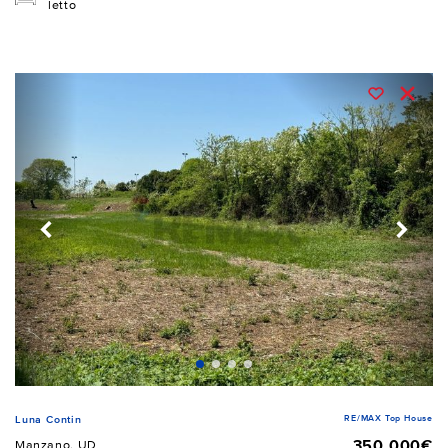
letto
RE/MAX Top House
Luna Contin
350.000€
Manzano, UD