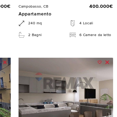
000€
400.000€
Campobasso, CB
Appartamento
240 mq
4 Locali
2 Bagni
6 Camere da letto