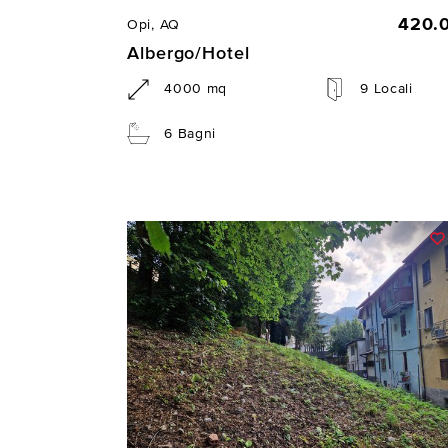
420.
Opi, AQ
Albergo/Hotel
4000 mq
9 Locali
6 Bagni