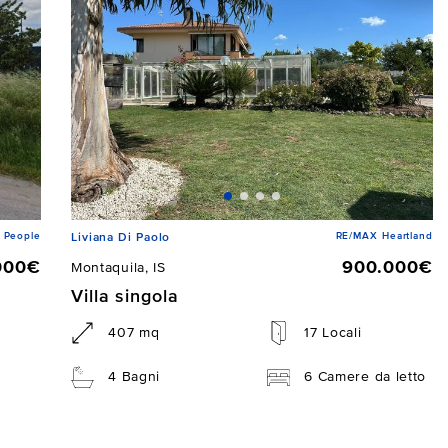
 People
RE/MAX Heartland
Liviana Di Paolo
000€
900.000€
Montaquila, IS
Villa singola
407 mq
17 Locali
4 Bagni
6 Camere da letto