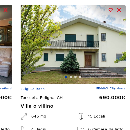
artland
RE/MAX City Home
Luigi La Rosa
000€
690.000€
Torricella Peligna, CH
Villa o villino
645 mq
15 Locali
letto
4 Bagni
6 Camere da letto