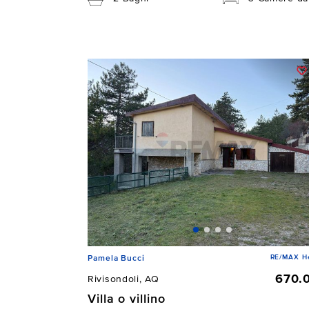
RE/MAX He
Pamela Bucci
670.
Rivisondoli, AQ
Villa o villino