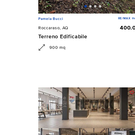
RE/MAX He
Pamela Bucci
400.
Roccaraso, AQ
Terreno Edificabile
900 mq