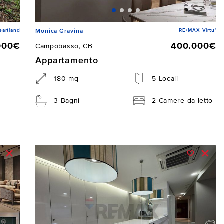
artland
RE/MAX Virtu'
Monica Gravina
000€
400.000€
Campobasso, CB
Appartamento
180 mq
5 Locali
3 Bagni
2 Camere da letto