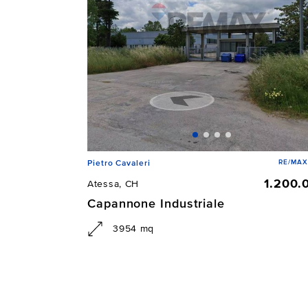
RE/MAX
Pietro Cavaleri
1.200.
Atessa, CH
Capannone Industriale
3954 mq