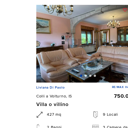
RE/MAX He
Liviana Di Paolo
750.
Colli a Volturno, IS
Villa o villino
427 mq
9 Locali
2 Bagni
3 Camere da 