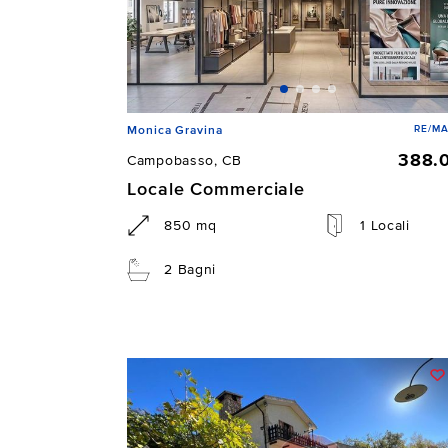
RE/MA
Monica Gravina
388.
Campobasso, CB
Locale Commerciale
850 mq
1 Locali
2 Bagni