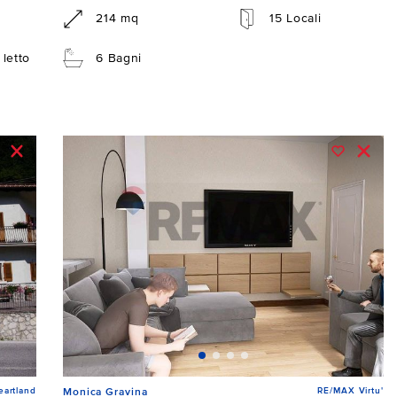
214 mq
15 Locali
letto
6 Bagni
artland
RE/MAX Virtu'
Monica Gravina