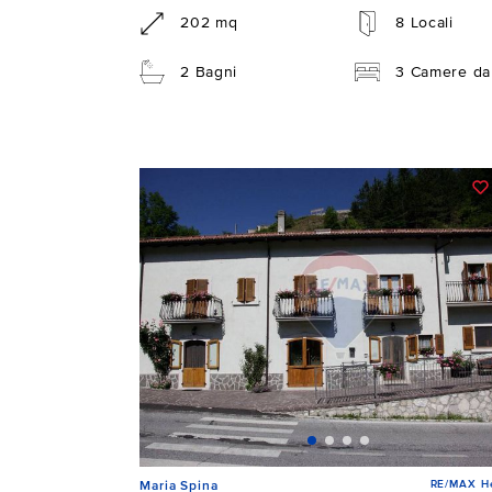
202 mq
8 Locali
2 Bagni
3 Camere da 
RE/MAX He
Maria Spina