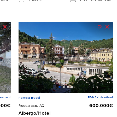
artland
RE/MAX Heartland
Pamela Bucci
000€
600.000€
Roccaraso, AQ
Albergo/Hotel