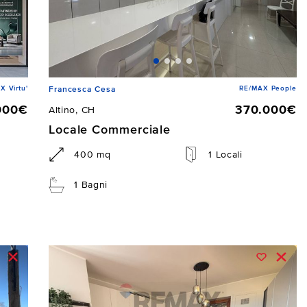
X Virtu'
RE/MAX People
Francesca Cesa
000€
370.000€
Altino, CH
Locale Commerciale
400 mq
1 Locali
1 Bagni