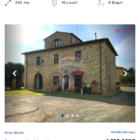
330 mq
16 Locali
6 Bagni
RE/MAX Mindset
Gino Mochi