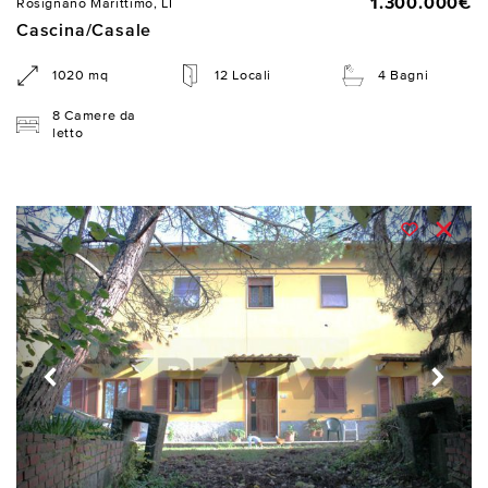
1.300.000€
Rosignano Marittimo, LI
Cascina/Casale
1020 mq
12 Locali
4 Bagni
8 Camere da
letto