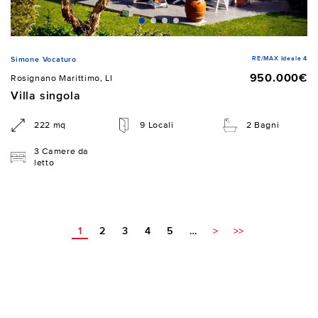
RE/MAX Ideale 4
Simone Vocaturo
950.000€
Rosignano Marittimo, LI
Villa singola
222 mq
9 Locali
2 Bagni
3 Camere da
letto
1
2
3
4
5
…
>
>>