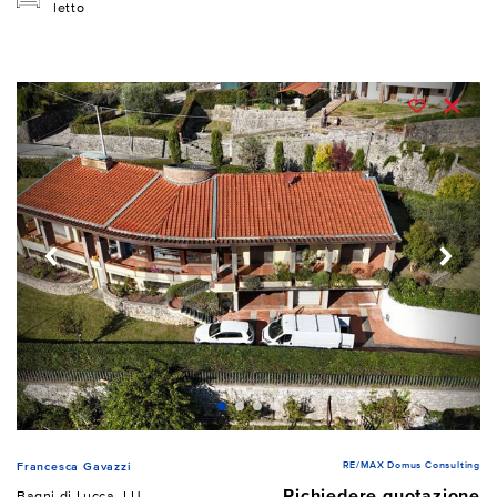
letto
RE/MAX Domus Consulting
Francesca Gavazzi
Richiedere quotazione
Bagni di Lucca, LU