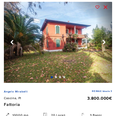
RE/MAX Ideale 3
Angelo Mirabelli
3.800.000€
Cascina, PI
Fattoria
10000 mq
20 Locali
3 Bagni