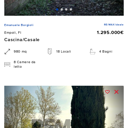
RE/MAX Ideale
Emanuele Borgioli
1.295.000€
Empoli, FI
Cascina/Casale
980 mq
18 Locali
4 Bagni
8 Camere da
letto