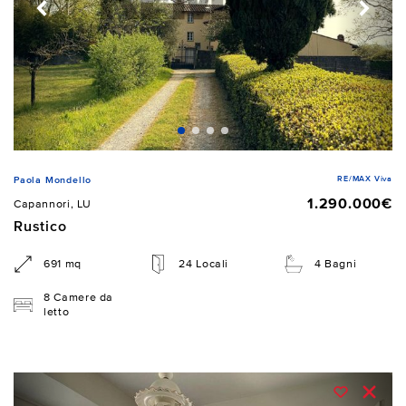
RE/MAX Viva
Paola Mondello
1.290.000€
Capannori, LU
Rustico
691 mq
24 Locali
4 Bagni
8 Camere da
letto