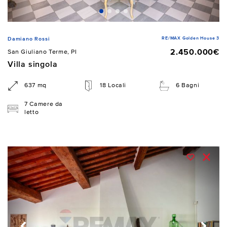
RE/MAX Golden House 3
Damiano Rossi
2.450.000€
San Giuliano Terme, PI
Villa singola
637 mq
18 Locali
6 Bagni
7 Camere da
letto