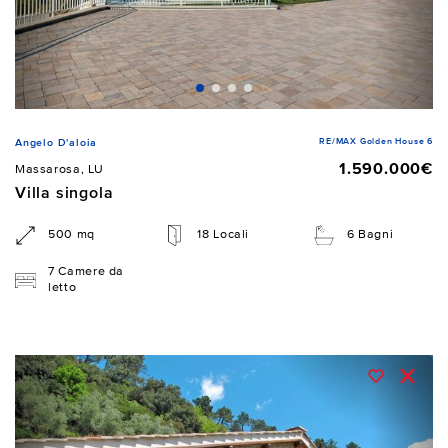
RE/MAX Golden House 6
Angelo D'aloia
1.590.000€
Massarosa, LU
Villa singola
500 mq
18 Locali
6 Bagni
7 Camere da
letto