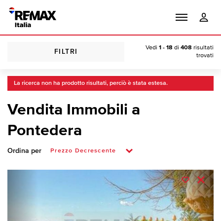
Vedi
1 - 18
di
408
risultati
FILTRI
trovati
La ricerca non ha prodotto risultati, perciò è stata estesa.
Vendita Immobili a
Pontedera
Ordina per