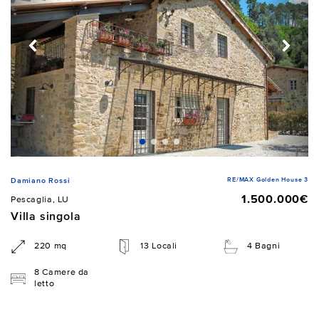
RE/MAX Golden House 3
Damiano Rossi
1.500.000€
Pescaglia, LU
Villa singola
220 mq
13 Locali
4 Bagni
8 Camere da
letto