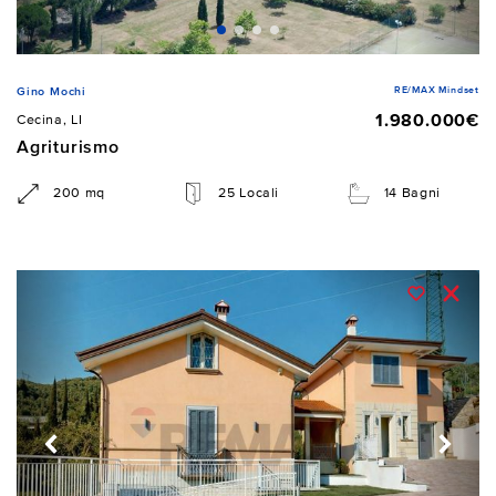
RE/MAX Mindset
Gino Mochi
1.980.000€
Cecina, LI
Agriturismo
200 mq
25 Locali
14 Bagni