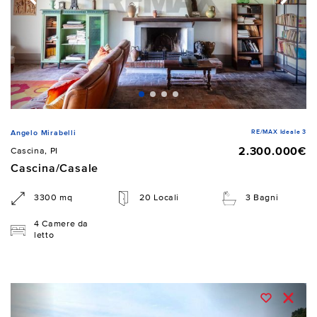
RE/MAX Ideale 3
Angelo Mirabelli
2.300.000€
Cascina, PI
Cascina/Casale
3300 mq
20 Locali
3 Bagni
4 Camere da
letto