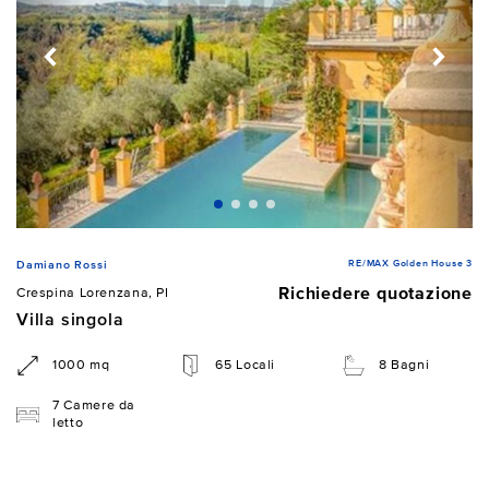
RE/MAX Golden House 3
Damiano Rossi
Richiedere quotazione
Crespina Lorenzana, PI
Villa singola
1000 mq
65 Locali
8 Bagni
7 Camere da
letto