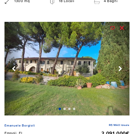
1300 mq
18 Locali
4 Bagni
RE/MAX Ideale
Emanuele Borgioli
2.091.000€
Empoli, FI