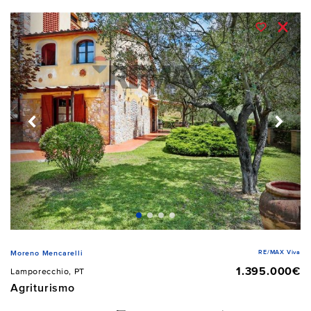
RE/MAX Viva
Moreno Mencarelli
1.395.000€
Lamporecchio, PT
Agriturismo