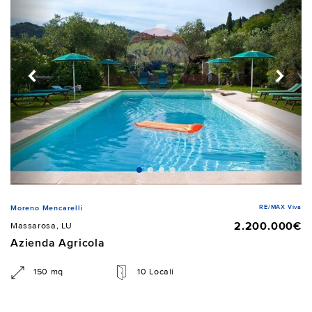
RE/MAX Viva
Moreno Mencarelli
2.200.000€
Massarosa, LU
Azienda Agricola
150 mq
10 Locali