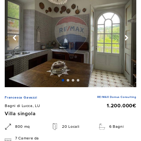
RE/MAX Domus Consulting
Francesca Gavazzi
1.200.000€
Bagni di Lucca, LU
Villa singola
800 mq
20 Locali
6 Bagni
7 Camere da