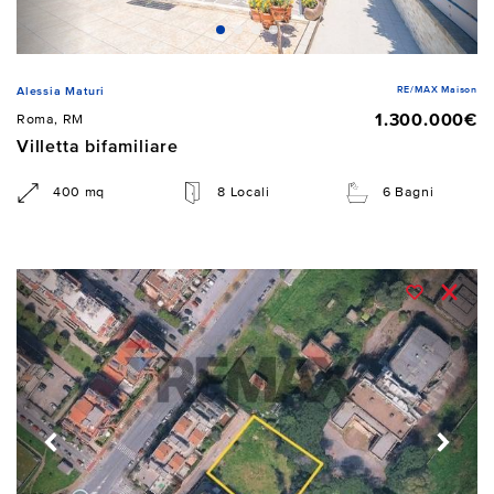
RE/MAX Maison
Alessia Maturi
1.300.000€
Roma, RM
Villetta bifamiliare
400 mq
8 Locali
6 Bagni