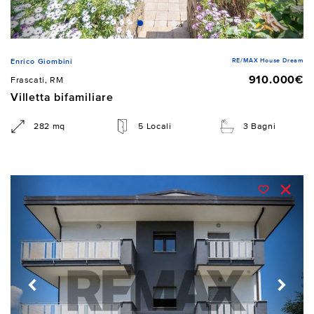
RE/MAX House Dream
Enrico Giombini
910.000€
Frascati, RM
Villetta bifamiliare
282 mq
5 Locali
3 Bagni