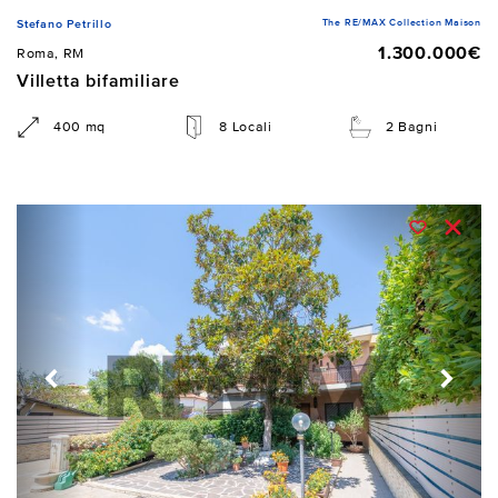
The RE/MAX Collection Maison
Stefano Petrillo
1.300.000€
Roma, RM
Villetta bifamiliare
400 mq
8 Locali
2 Bagni