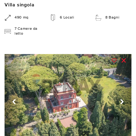
Villa singola
490 mq
6 Locali
8 Bagni
7 Camere da
letto