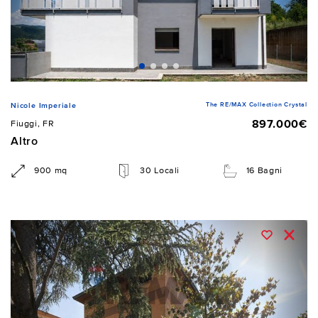
The RE/MAX Collection Crystal
Nicole Imperiale
897.000€
Fiuggi, FR
Altro
900 mq
30 Locali
16 Bagni