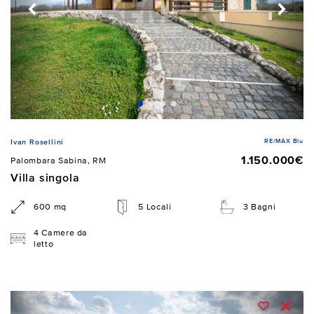
RE/MAX Blu
Ivan Rosellini
1.150.000€
Palombara Sabina, RM
Villa singola
600 mq
5 Locali
3 Bagni
4 Camere da
letto