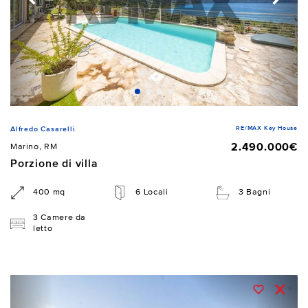
RE/MAX Key House
Alfredo Casarelli
2.490.000€
Marino, RM
Porzione di villa
400 mq
6 Locali
3 Bagni
3 Camere da
letto