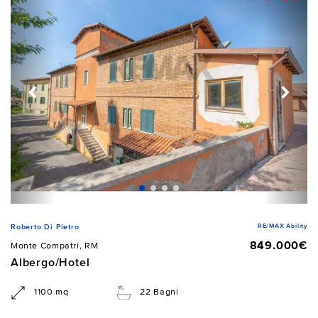
RE/MAX Ability
Roberto Di Pietro
849.000€
Monte Compatri, RM
Albergo/Hotel
1100 mq
22 Bagni