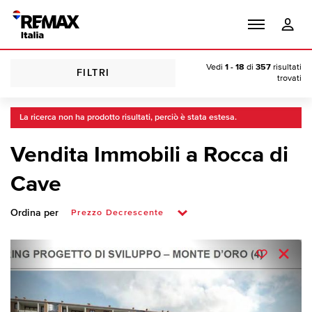
Vedi
1 - 18
di
357
risultati
FILTRI
trovati
La ricerca non ha prodotto risultati, perciò è stata estesa.
Vendita Immobili a Rocca di
Cave
Ordina per