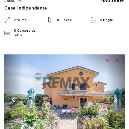
980.000€
Roma, RM
Casa Indipendente
270 mq
10 Locali
4 Bagni
6 Camere da
letto