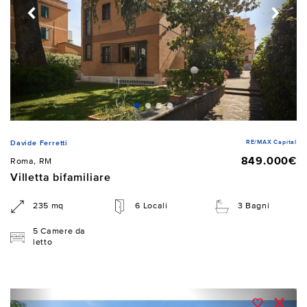
RE/MAX Capital
Davide Ferretti
849.000€
Roma, RM
Villetta bifamiliare
235 mq
6 Locali
3 Bagni
5 Camere da
letto