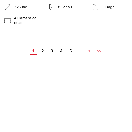
325 mq
8 Locali
5 Bagni
4 Camere da
letto
1
2
3
4
5
…
>
>>