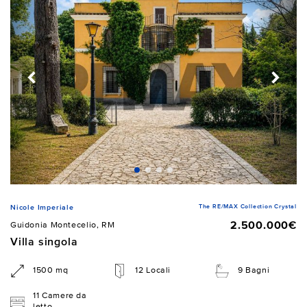
The RE/MAX Collection Crystal
Nicole Imperiale
2.500.000€
Guidonia Montecelio, RM
Villa singola
1500 mq
12 Locali
9 Bagni
11 Camere da
letto