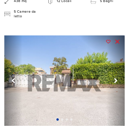
438 mq
12 Locali
5 Bagni
5 Camere da
letto