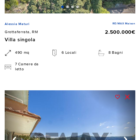
RE/MAX Maison
Alessia Maturi
2.500.000€
Grottaferrata, RM
Villa singola
490 mq
6 Locali
8 Bagni
7 Camere da
letto