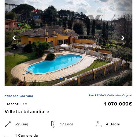
The RE/MAX Collection Crystal
Edoardo Carrano
1.070.000€
Frascati, RM
Villetta bifamiliare
525 mq
17 Locali
4 Bagni
4 Camere da