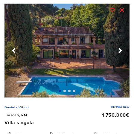
RE/MAX Easy
Daniela Vittori
1.750.000€
Frascati, RM
Villa singola