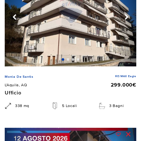
RE/MAX Eagle
Monia De Santis
299.000€
L'Aquila, AQ
Ufficio
338 mq
5 Locali
3 Bagni