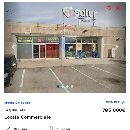
RE/MAX Eagle
Monia De Santis
785.000€
L'Aquila, AQ
Locale Commerciale
880 mq
1 Locali