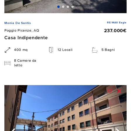
RE/MAX Eagle
Monia De Santis
237.000€
Poggio Picenze, AQ
Casa Indipendente
400 mq
12 Locali
5 Bagni
8 Camere da
letto