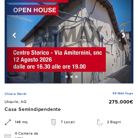
RE/MAX Eagle
Chiara Nardi
275.000€
L'Aquila, AQ
Casa Semindipendente
148 mq
7 Locali
2 Bagni
4 Camere da