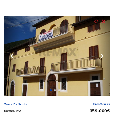
RE/MAX Eagle
Monia De Santis
359.000€
Barete, AQ