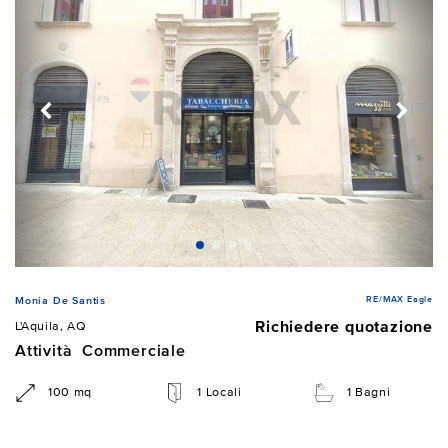
RE/MAX Eagle
Monia De Santis
Richiedere quotazione
L'Aquila, AQ
Attività Commerciale
100 mq
1 Locali
1 Bagni