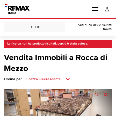
Vedi
1 - 18
di
99
risultati
FILTRI
trovati
La ricerca non ha prodotto risultati, perciò è stata estesa.
Vendita Immobili a Rocca di
Mezzo
Ordina per