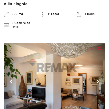
Villa singola
300 mq
11 Locali
4 Bagni
3 Camere da
letto