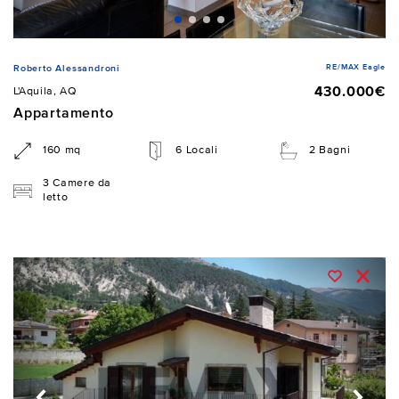
RE/MAX Eagle
Roberto Alessandroni
430.000€
L'Aquila, AQ
Appartamento
160 mq
6 Locali
2 Bagni
3 Camere da
letto