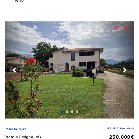
letto
RE/MAX Heartland
Pamela Bucci
250.000€
Pratola Peligna, AQ