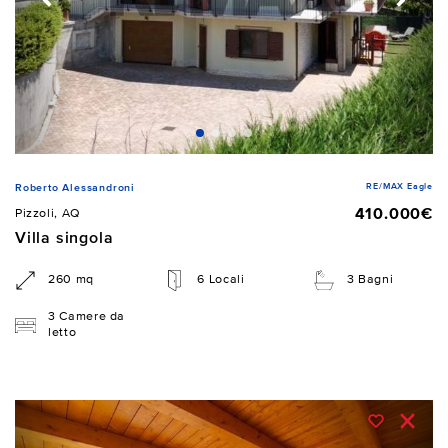
RE/MAX Eagle
Roberto Alessandroni
410.000€
Pizzoli, AQ
Villa singola
260 mq
6 Locali
3 Bagni
3 Camere da
letto