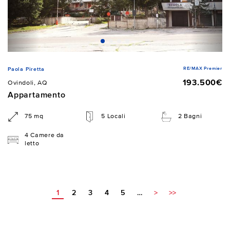
RE/MAX Premier
Paola Piretta
193.500€
Ovindoli, AQ
Appartamento
75 mq
5 Locali
2 Bagni
4 Camere da
letto
1
2
3
4
5
…
>
>>