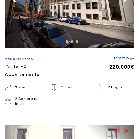
RE/MAX Eagle
Monia De Santis
220.000€
L'Aquila, AQ
Appartamento
95 mq
3 Locali
2 Bagni
2 Camere da
letto