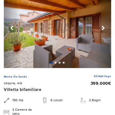
RE/MAX Eagle
Monia De Santis
399.000€
L'Aquila, AQ
Villetta bifamiliare
150 mq
6 Locali
2 Bagni
2 Camere da
letto