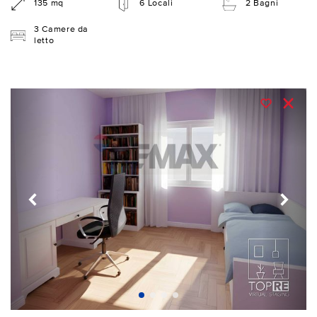
135 mq
6 Locali
2 Bagni
3 Camere da
letto