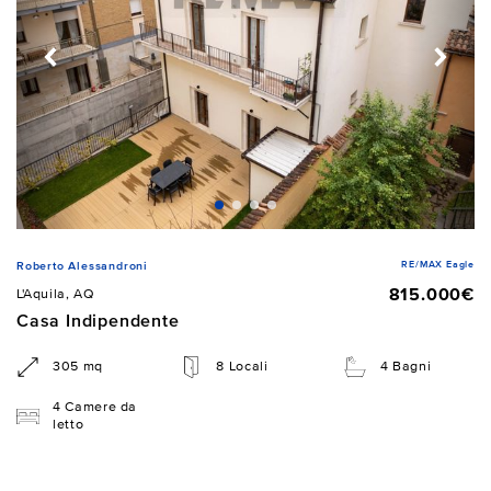
RE/MAX Eagle
Roberto Alessandroni
815.000€
L'Aquila, AQ
Casa Indipendente
305 mq
8 Locali
4 Bagni
4 Camere da
letto