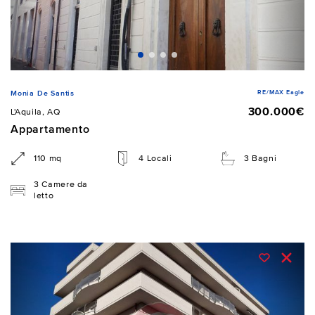
RE/MAX Eagle
Monia De Santis
300.000€
L'Aquila, AQ
Appartamento
110 mq
4 Locali
3 Bagni
3 Camere da
letto