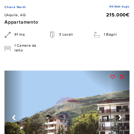
RE/MAX Eagle
Chiara Nardi
215.000€
L'Aquila, AQ
Appartamento
91 mq
3 Locali
1 Bagni
1 Camere da
letto