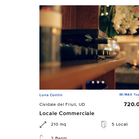
RE/MAX To
Luna Contin
720.
Cividale del Friuli, UD
Locale Commerciale
210 mq
5 Locali
2 Bagni