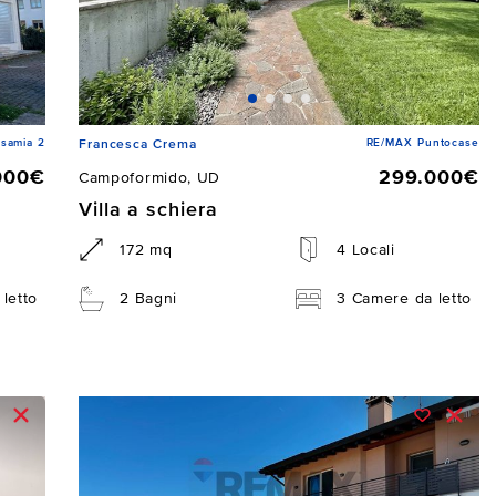
samia 2
RE/MAX Puntocase
Francesca Crema
000€
299.000€
Campoformido, UD
Villa a schiera
172 mq
4 Locali
letto
2 Bagni
3 Camere da letto