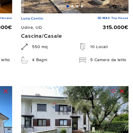
ntocase
RE/MAX Top House
Luna Contin
000€
315.000€
Udine, UD
Cascina/Casale
550 mq
10 Locali
letto
4 Bagni
5 Camere da letto