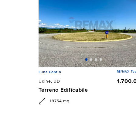
RE/MAX To
Luna Contin
1.700.
Udine, UD
Terreno Edificabile
18754 mq