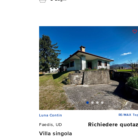
RE/MAX To
Luna Contin
Richiedere quota
Faedis, UD
Villa singola