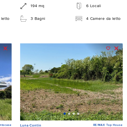
194 mq
6 Locali
letto
3 Bagni
4 Camere da letto
ntocase
RE/MAX Top House
Luna Contin