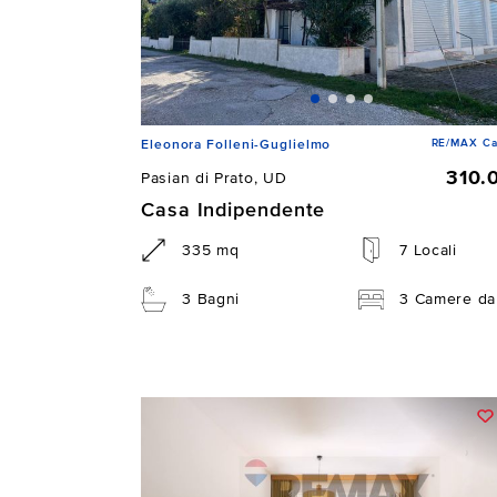
RE/MAX Ca
Eleonora Folleni-Guglielmo
310.
Pasian di Prato, UD
Casa Indipendente
335 mq
7 Locali
3 Bagni
3 Camere da 