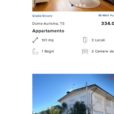
RE/MAX Pu
Giada Sicuro
334.
Duino-Aurisina, TS
Appartamento
101 mq
3 Locali
1 Bagni
2 Camere da 