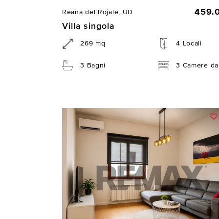
459.
Reana del Rojale, UD
Villa singola
269 mq
4 Locali
3 Bagni
3 Camere da 