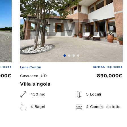
p House
RE/MAX Top House
Luna Contin
000€
890.000€
Cassacco, UD
Villa singola
430 mq
5 Locali
4 Bagni
4 Camere da letto