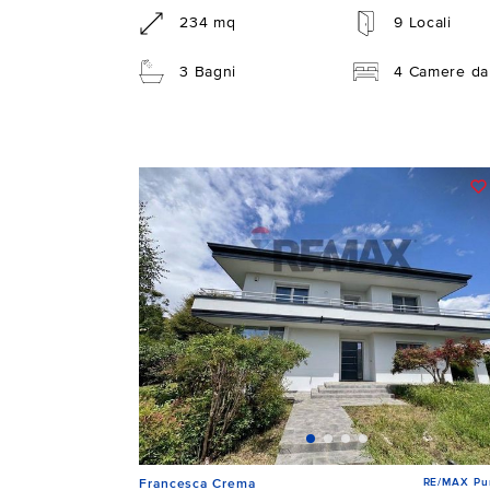
234 mq
9 Locali
3 Bagni
4 Camere da 
RE/MAX Pu
Francesca Crema