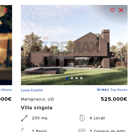
p House
RE/MAX Top House
Luna Contin
000€
525.000€
Martignacco, UD
Villa singola
230 mq
4 Locali
3 Bagni
3 Camere da letto