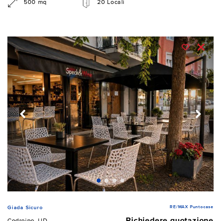
500 mq
20 Locali
RE/MAX Puntocase
Giada Sicuro
Richiedere quotazione
Codroipo, UD