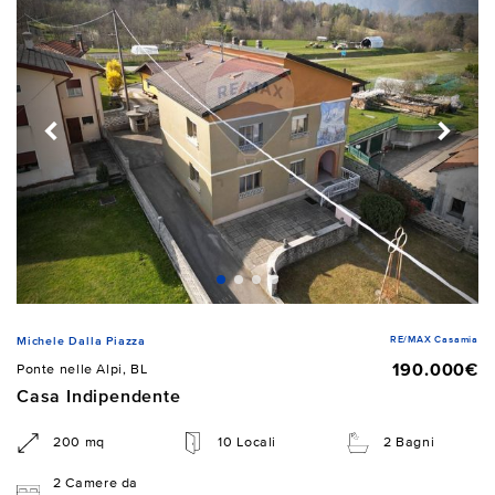
RE/MAX Casamia
Michele Dalla Piazza
190.000€
Ponte nelle Alpi, BL
Casa Indipendente
200 mq
10 Locali
2 Bagni
2 Camere da