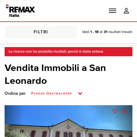
FILTRI
Vedi
1 - 18
di
31
risultati trovati
La ricerca non ha prodotto risultati, perciò è stata estesa.
Vendita Immobili a San
Leonardo
Ordina per