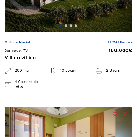
RE/MAX Casamia
Michele Mastel
160.000€
Sarmede, TV
Villa o villino
200 mq
10 Locali
2 Bagni
4 Camere da
letto