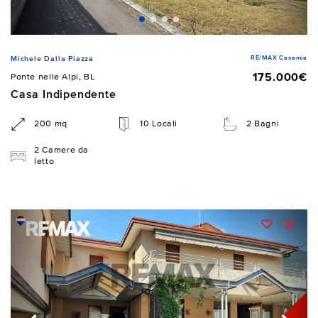
RE/MAX Casamia
Michele Dalla Piazza
175.000€
Ponte nelle Alpi, BL
Casa Indipendente
200 mq
10 Locali
2 Bagni
2 Camere da
letto