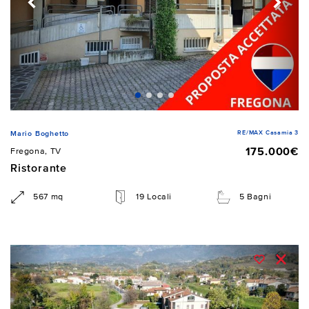
RE/MAX Casamia 3
Mario Boghetto
175.000€
Fregona, TV
Ristorante
567 mq
19 Locali
5 Bagni