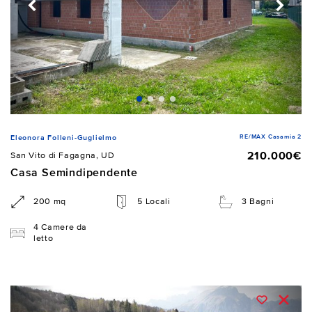
RE/MAX Casamia 2
Eleonora Folleni-Guglielmo
210.000€
San Vito di Fagagna, UD
Casa Semindipendente
200 mq
5 Locali
3 Bagni
4 Camere da
letto