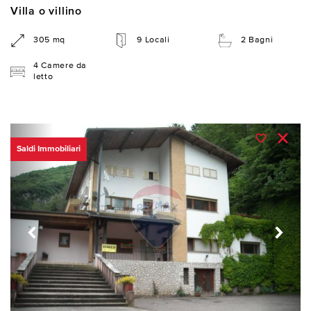
Villa o villino
305 mq
9 Locali
2 Bagni
4 Camere da
letto
Saldi Immobiliari