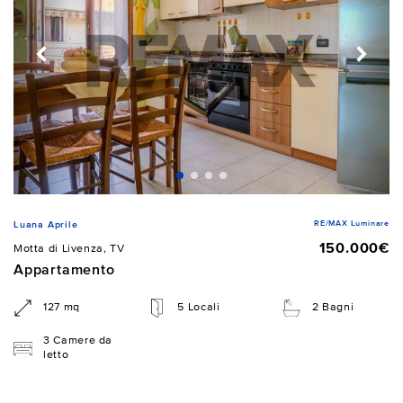
RE/MAX Luminare
Luana Aprile
150.000€
Motta di Livenza, TV
Appartamento
127 mq
5 Locali
2 Bagni
3 Camere da
letto