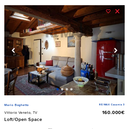
RE/MAX Casamia 3
Mario Boghetto
160.000€
Vittorio Veneto, TV
Loft/Open Space