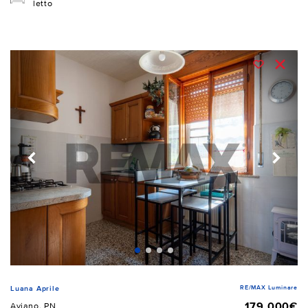
letto
RE/MAX Luminare
Luana Aprile
179.000€
Aviano, PN