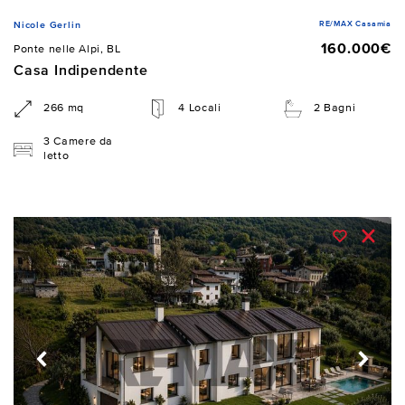
RE/MAX Casamia
Nicole Gerlin
160.000€
Ponte nelle Alpi, BL
Casa Indipendente
266 mq
4 Locali
2 Bagni
3 Camere da
letto