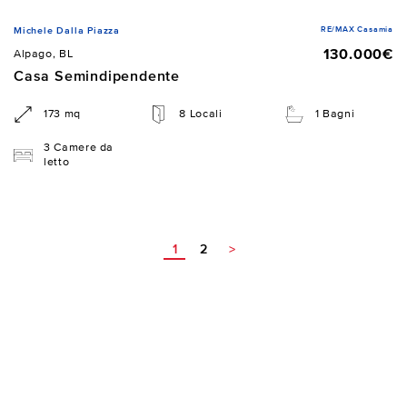
RE/MAX Casamia
Michele Dalla Piazza
130.000€
Alpago, BL
Casa Semindipendente
173 mq
8 Locali
1 Bagni
3 Camere da
letto
1
2
>