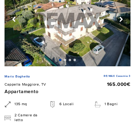
RE/MAX Casamia 3
Mario Boghetto
165.000€
Cappella Maggiore, TV
Appartamento
135 mq
6 Locali
1 Bagni
2 Camere da
letto