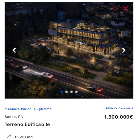
RE/MAX Casamia 2
Eleonora Folleni-Guglielmo
1.500.000€
Sacile, PN
Terreno Edificabile
13590 mq