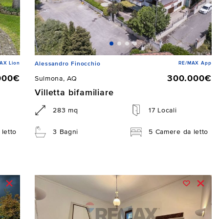
AX Lion
RE/MAX App
Alessandro Finocchio
000€
300.000€
Sulmona, AQ
Villetta bifamiliare
283 mq
17 Locali
letto
3 Bagni
5 Camere da letto