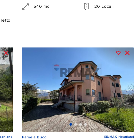
540 mq
20 Locali
letto
artland
RE/MAX Heartland
Pamela Bucci