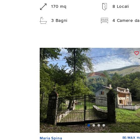
170 mq
8 Locali
3 Bagni
4 Camere da 
RE/MAX He
Maria Spina