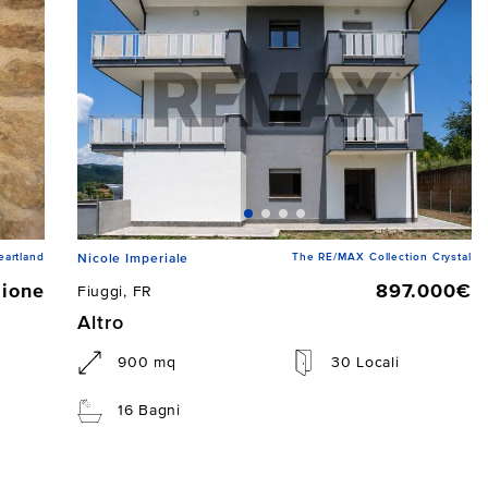
artland
The RE/MAX Collection Crystal
Nicole Imperiale
zione
897.000€
Fiuggi, FR
Altro
900 mq
30 Locali
16 Bagni