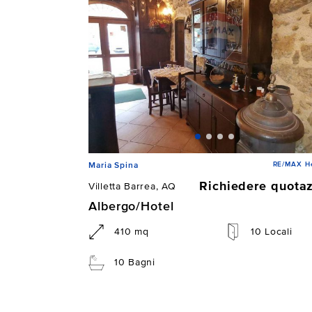
RE/MAX He
Maria Spina
Richiedere quota
Villetta Barrea, AQ
Albergo/Hotel
410 mq
10 Locali
10 Bagni