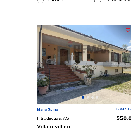
RE/MAX He
Maria Spina
550.
Introdacqua, AQ
Villa o villino