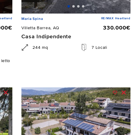
artland
RE/MAX Heartland
Maria Spina
000€
330.000€
Villetta Barrea, AQ
Casa Indipendente
244 mq
7 Locali
letto