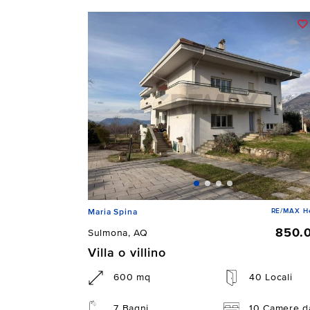
RE/MAX He
Maria Spina
850.
Sulmona, AQ
Villa o villino
600 mq
40 Locali
7 Bagni
10 Camere da