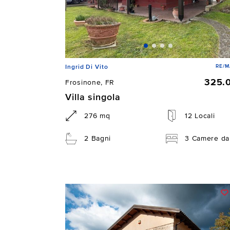
RE/M
Ingrid Di Vito
325.
Frosinone, FR
Villa singola
276 mq
12 Locali
2 Bagni
3 Camere da 