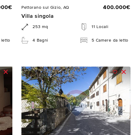
000€
400.000€
Pettorano sul Gizio, AQ
Villa singola
253 mq
11 Locali
letto
4 Bagni
5 Camere da letto