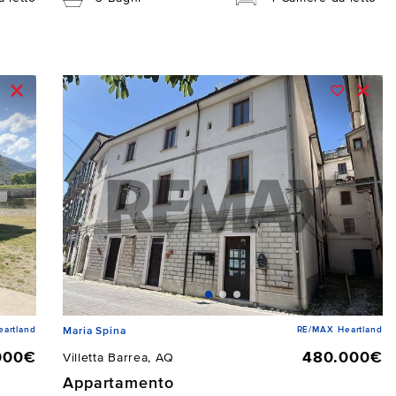
artland
RE/MAX Heartland
Maria Spina
000€
480.000€
Villetta Barrea, AQ
Appartamento