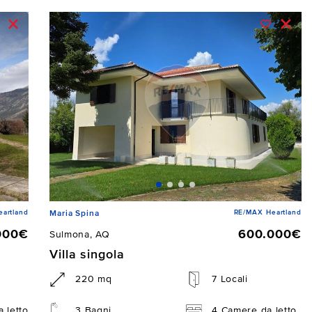
artland
RE/MAX Heartland
Maria Spina
000€
600.000€
Sulmona, AQ
Villa singola
220 mq
7 Locali
 letto
3 Bagni
4 Camere da letto