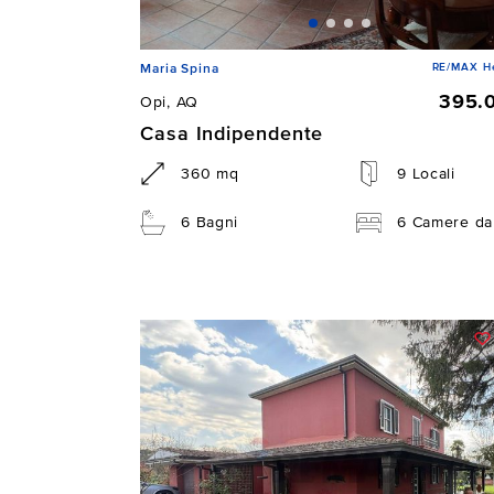
RE/MAX He
Maria Spina
395.
Opi, AQ
Casa Indipendente
360 mq
9 Locali
6 Bagni
6 Camere da 