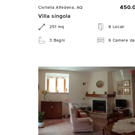
450.
Civitella Alfedena, AQ
Villa singola
251 mq
8 Locali
3 Bagni
6 Camere da 