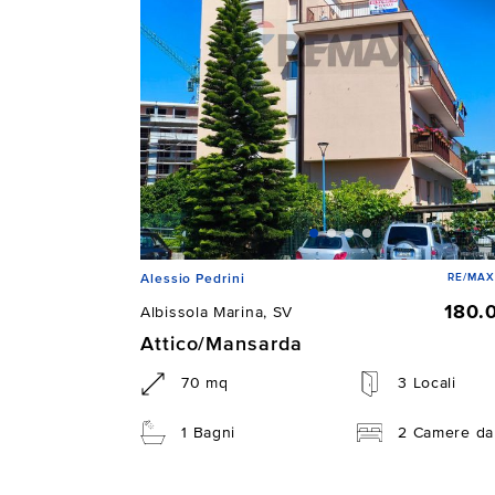
RE/MAX 
Alessio Pedrini
180.
Albissola Marina, SV
Attico/Mansarda
70 mq
3 Locali
1 Bagni
2 Camere da 