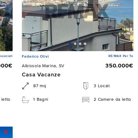
ssociati
RE/MAX Per Te
Federico Olivi
000€
350.000€
Albissola Marina, SV
Casa Vacanze
87 mq
3 Locali
letto
1 Bagni
2 Camere da letto