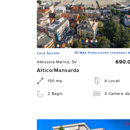
RE/MAX Professionisti Immobiliari A
Luca Turconi
690.
Albissola Marina, SV
Attico/Mansarda
150 mq
4 Locali
2 Bagni
3 Camere da 