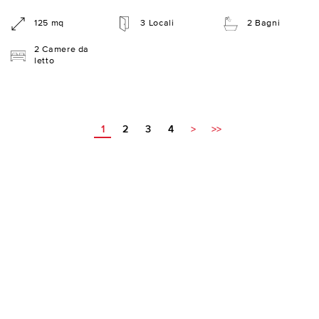
125 mq
3 Locali
2 Bagni
2 Camere da
letto
1
2
3
4
>
>>