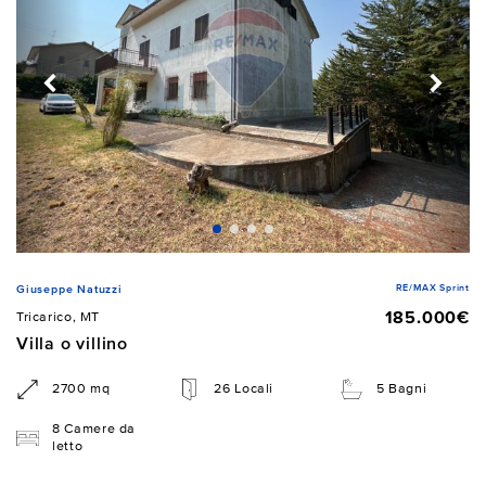
RE/MAX Sprint
Giuseppe Natuzzi
185.000€
Tricarico, MT
Villa o villino
2700 mq
26 Locali
5 Bagni
8 Camere da
letto