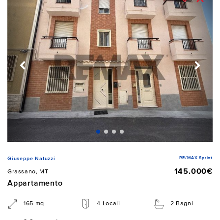
RE/MAX Sprint
Giuseppe Natuzzi
145.000€
Grassano, MT
Appartamento
165 mq
4 Locali
2 Bagni