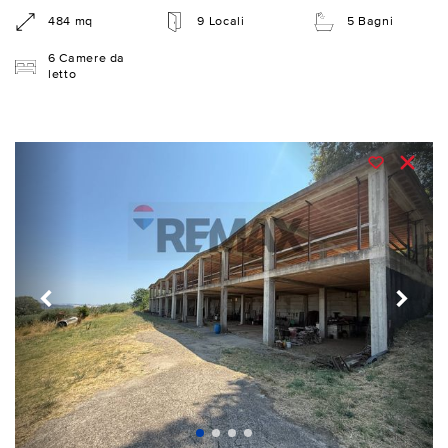
484 mq
9 Locali
5 Bagni
6 Camere da
letto