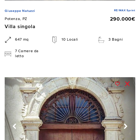
RE/MAX Sprint
Giuseppe Natuzzi
290.000€
Potenza, PZ
Villa singola
647 mq
10 Locali
3 Bagni
7 Camere da
letto