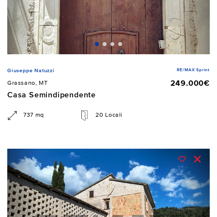
RE/MAX Sprint
Giuseppe Natuzzi
249.000€
Grassano, MT
Casa Semindipendente
737 mq
20 Locali