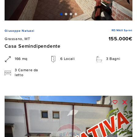
RE/MAX Sprint
Giuseppe Natuzzi
155.000€
Grassano, MT
Casa Semindipendente
166 mq
6 Locali
3 Bagni
3 Camere da
letto