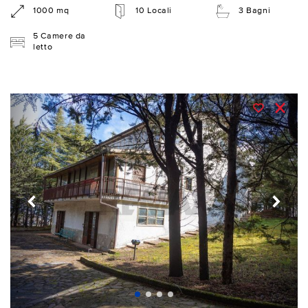
1000 mq
10 Locali
3 Bagni
5 Camere da
letto