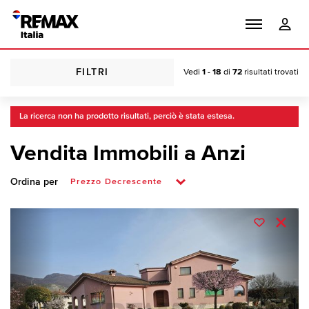
FILTRI
Vedi
1 - 18
di
72
risultati trovati
La ricerca non ha prodotto risultati, perciò è stata estesa.
Vendita Immobili a Anzi
Ordina per