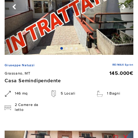
RE/MAX Sprint
Giuseppe Natuzzi
145.000€
Grassano, MT
Casa Semindipendente
146 mq
5 Locali
1 Bagni
2 Camere da
letto