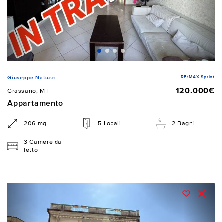
RE/MAX Sprint
Giuseppe Natuzzi
120.000€
Grassano, MT
Appartamento
206 mq
5 Locali
2 Bagni
3 Camere da
letto