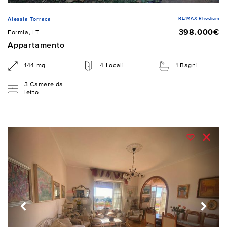
RE/MAX Rhodium
Alessia Torraca
398.000€
Formia, LT
Appartamento
144 mq
4 Locali
1 Bagni
3 Camere da
letto