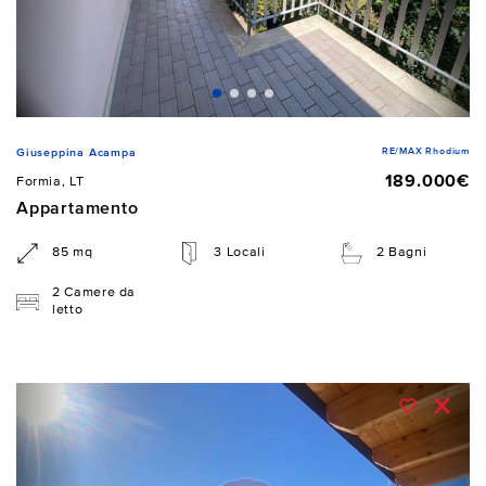
RE/MAX Rhodium
Giuseppina Acampa
189.000€
Formia, LT
Appartamento
85 mq
3 Locali
2 Bagni
2 Camere da
letto