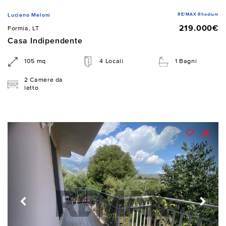
RE/MAX Rhodium
Luciano Meloni
219.000€
Formia, LT
Casa Indipendente
105 mq
4 Locali
1 Bagni
2 Camere da
letto