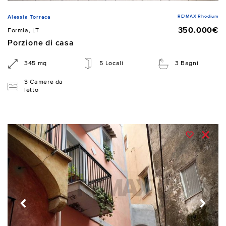
RE/MAX Rhodium
Alessia Torraca
350.000€
Formia, LT
Porzione di casa
345 mq
5 Locali
3 Bagni
3 Camere da
letto