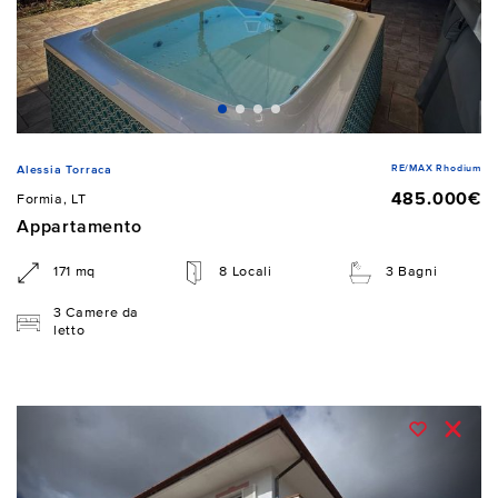
RE/MAX Rhodium
Alessia Torraca
485.000€
Formia, LT
Appartamento
171 mq
8 Locali
3 Bagni
3 Camere da
letto