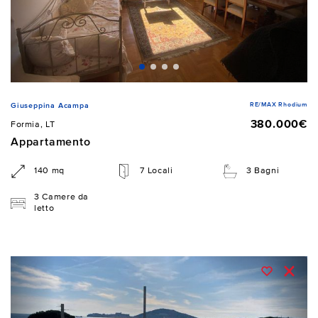
RE/MAX Rhodium
Giuseppina Acampa
380.000€
Formia, LT
Appartamento
140 mq
7 Locali
3 Bagni
3 Camere da
letto