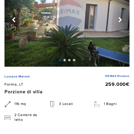
RE/MAX Rhodium
Luciano Meloni
259.000€
Formia, LT
Porzione di villa
116 mq
3 Locali
1 Bagni
2 Camere da
letto