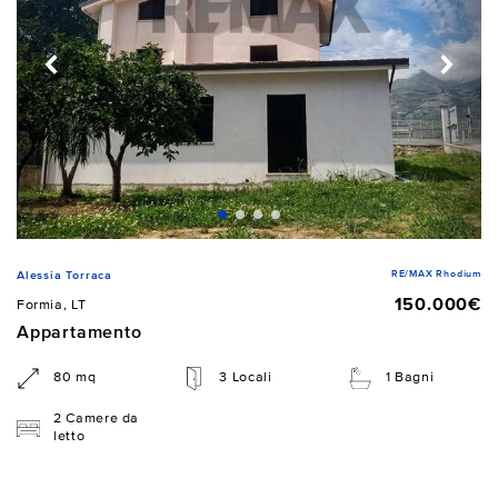
RE/MAX Rhodium
Alessia Torraca
150.000€
Formia, LT
Appartamento
80 mq
3 Locali
1 Bagni
2 Camere da
letto