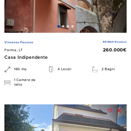
RE/MAX Rhodium
Vincenzo Pauroso
260.000€
Formia, LT
Casa Indipendente
160 mq
4 Locali
2 Bagni
1 Camere da
letto