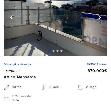
RE/MAX Rhodium
Giuseppina Acampa
370.000€
Formia, LT
Attico/Mansarda
90 mq
3 Locali
2 Bagni
2 Camere da
letto