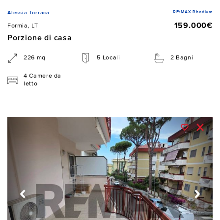
RE/MAX Rhodium
Alessia Torraca
159.000€
Formia, LT
Porzione di casa
226 mq
5 Locali
2 Bagni
4 Camere da
letto