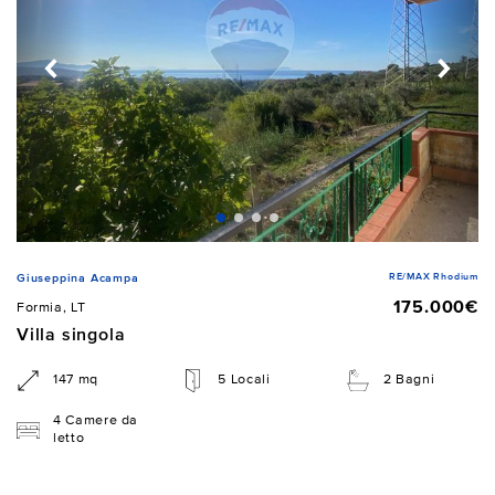
RE/MAX Rhodium
Giuseppina Acampa
175.000€
Formia, LT
Villa singola
147 mq
5 Locali
2 Bagni
4 Camere da
letto