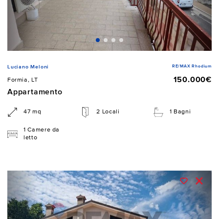
RE/MAX Rhodium
Luciano Meloni
150.000€
Formia, LT
Appartamento
47 mq
2 Locali
1 Bagni
1 Camere da
letto