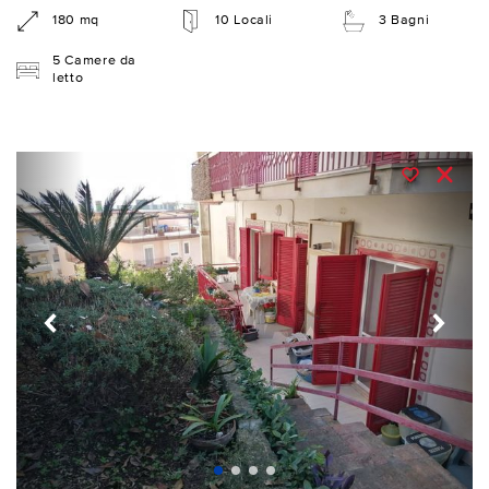
180 mq
10 Locali
3 Bagni
5 Camere da
letto