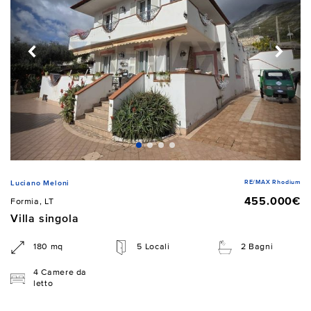
RE/MAX Rhodium
Luciano Meloni
455.000€
Formia, LT
Villa singola
180 mq
5 Locali
2 Bagni
4 Camere da
letto