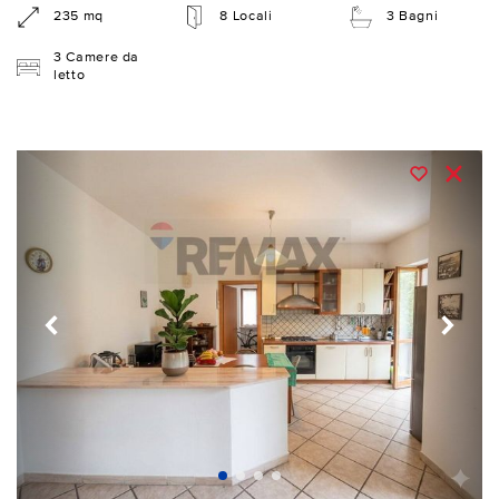
235 mq
8 Locali
3 Bagni
3 Camere da
letto