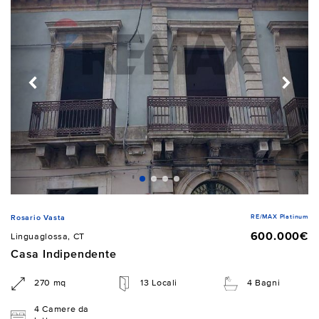
RE/MAX Platinum
Rosario Vasta
600.000€
Linguaglossa, CT
Casa Indipendente
270 mq
13 Locali
4 Bagni
4 Camere da