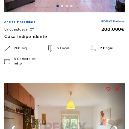
RE/MAX Platinum
Andrea Finocchiaro
200.000€
Linguaglossa, CT
Casa Indipendente
260 mq
6 Locali
2 Bagni
3 Camere da
letto