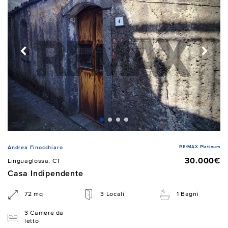
RE/MAX Platinum
Andrea Finocchiaro
30.000€
Linguaglossa, CT
Casa Indipendente
72 mq
3 Locali
1 Bagni
3 Camere da
letto