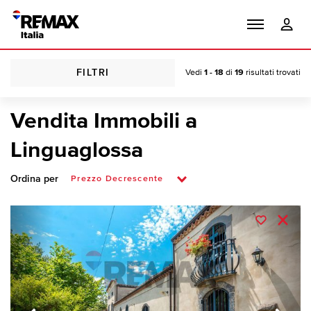
FILTRI
Vedi
1 - 18
di
19
risultati trovati
Vendita Immobili a
Linguaglossa
Ordina per