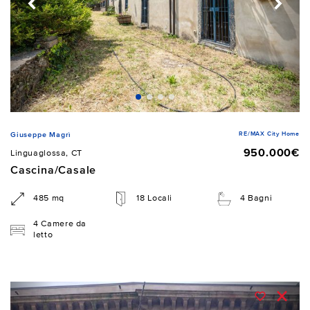
RE/MAX City Home
Giuseppe Magrì
950.000€
Linguaglossa, CT
Cascina/Casale
485 mq
18 Locali
4 Bagni
4 Camere da
letto