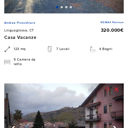
RE/MAX Platinum
Andrea Finocchiaro
320.000€
Linguaglossa, CT
Casa Vacanze
123 mq
7 Locali
4 Bagni
5 Camere da
letto