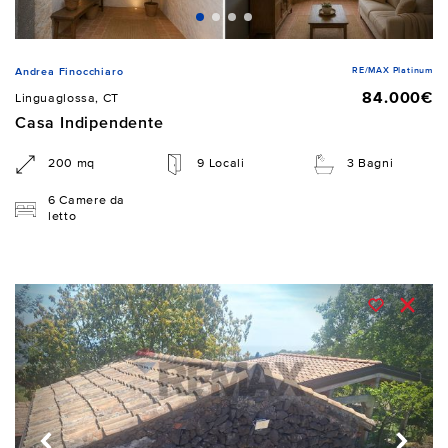
RE/MAX Platinum
Andrea Finocchiaro
84.000€
Linguaglossa, CT
Casa Indipendente
200 mq
9 Locali
3 Bagni
6 Camere da
letto