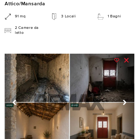
Attico/Mansarda
91 mq
3 Locali
1 Bagni
2 Camere da
letto