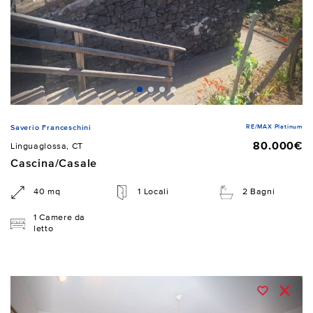
RE/MAX Platinum
Saverio Franceschini
80.000€
Linguaglossa, CT
Cascina/Casale
40 mq
1 Locali
2 Bagni
1 Camere da
letto