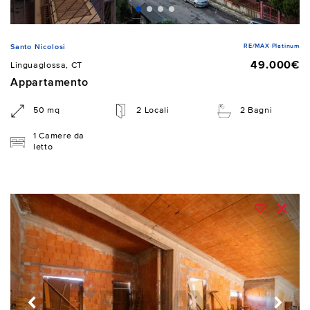
RE/MAX Platinum
Santo Nicolosi
49.000€
Linguaglossa, CT
Appartamento
50 mq
2 Locali
2 Bagni
1 Camere da
letto