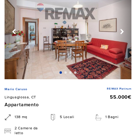
RE/MAX Platinum
Mario Caruso
55.000€
Linguaglossa, CT
Appartamento
138 mq
5 Locali
1 Bagni
2 Camere da
letto