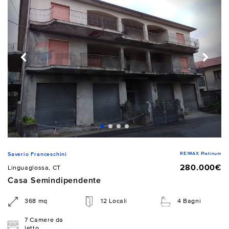
RE/MAX Platinum
Saverio Franceschini
280.000€
Linguaglossa, CT
Casa Semindipendente
368 mq
12 Locali
4 Bagni
7 Camere da
letto