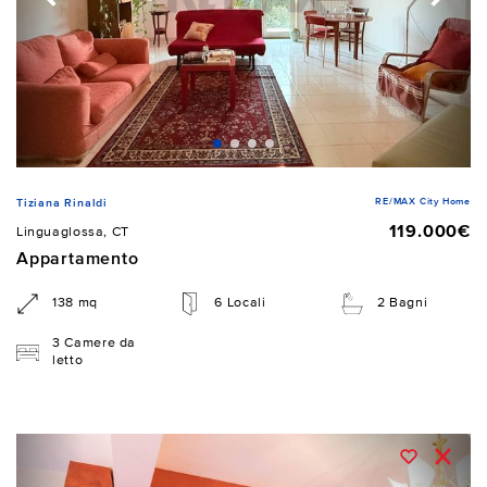
RE/MAX City Home
Tiziana Rinaldi
119.000€
Linguaglossa, CT
Appartamento
138 mq
6 Locali
2 Bagni
3 Camere da
letto