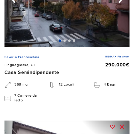
RE/MAX Platinum
Saverio Franceschini
290.000€
Linguaglossa, CT
Casa Semindipendente
368 mq
12 Locali
4 Bagni
7 Camere da
letto