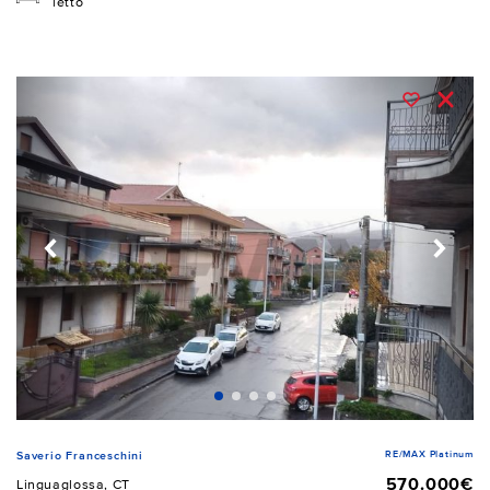
letto
RE/MAX Platinum
Saverio Franceschini
570.000€
Linguaglossa, CT