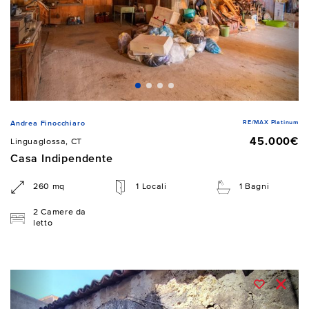
RE/MAX Platinum
Andrea Finocchiaro
45.000€
Linguaglossa, CT
Casa Indipendente
260 mq
1 Locali
1 Bagni
2 Camere da
letto