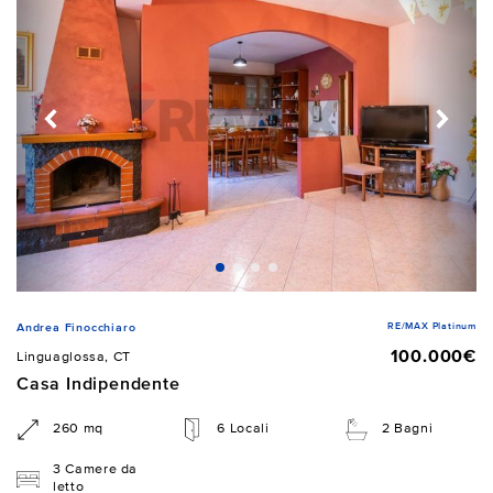
RE/MAX Platinum
Andrea Finocchiaro
100.000€
Linguaglossa, CT
Casa Indipendente
260 mq
6 Locali
2 Bagni
3 Camere da
letto