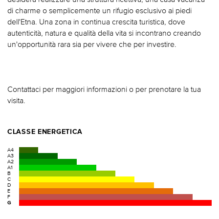
di charme o semplicemente un rifugio esclusivo ai piedi
dell'Etna. Una zona in continua crescita turistica, dove
autenticità, natura e qualità della vita si incontrano creando
un'opportunità rara sia per vivere che per investire.
Contattaci per maggiori informazioni o per prenotare la tua
visita.
CLASSE ENERGETICA
A4
A3
A2
A1
B
C
D
E
F
G