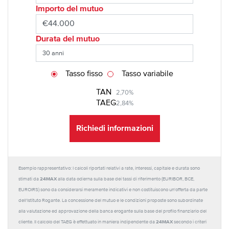
Importo del mutuo
Durata del mutuo
Tasso fisso
Tasso variabile
TAN
2,70%
TAEG
2,84%
Richiedi informazioni
Esempio rappresentativo: I calcoli riportati relativi a rate, interessi, capitale e durata sono
24MAX
stimati da
alla data odierna sulla base dei tassi di riferimento (EURIBOR, BCE,
EUROIRS) sono da considerarsi meramente indicativi e non costituiscono un'offerta da parte
dell'Istituto Rogante. La concessione del mutuo e le condizioni proposte sono subordinate
alla valutazione ed approvazione della banca erogante sulla base del profilo finanziario del
24MAX
cliente. Il calcolo del TAEG è effettuato in maniera indipendente da
secondo i criteri