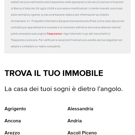
dettati dal provvedimento sulla trasparenza delle operazioni e dei servizi bancari e finanziari
di Banca d'Italia del 29 luglio 2009 e successive modificazioni. Il cliente riceverà, sulla base
della normativa vigente, la documentazione relativa alle 'Informazioni sul Credito
Immobiliare' e il “Prospetto Informativo Europeo Standardizzato (Pies)' prima della stipula del
contratto per approfondire le clausole e le condizioni definitive del mutuo ottenuto nonché
potrà consultare sulla pagina
Trasparenza
i fogli informativi e gli altri documenti di
Trasparenza bancaria. Per verificare la soluzione finanziaria più adatta alle tue esigenze non
esitare a contattare un nostro consulente.
TROVA IL TUO IMMOBILE
La casa dei tuoi sogni è dietro l’angolo.
Agrigento
Alessandria
Ancona
Andria
Arezzo
Ascoli Piceno