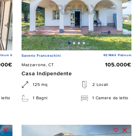
tinum 6
RE/MAX Platinum
Saverio Franceschini
000€
105.000€
Mazzarrone, CT
Casa Indipendente
125 mq
2 Locali
letto
1 Bagni
1 Camere da letto