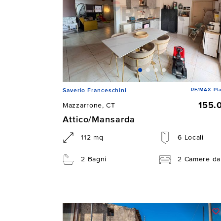
RE/MAX Pla
Saverio Franceschini
155.
Mazzarrone, CT
Attico/Mansarda
112 mq
6 Locali
2 Bagni
2 Camere da 