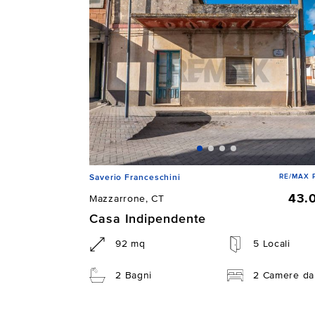
RE/MAX P
Saverio Franceschini
43.
Mazzarrone, CT
Casa Indipendente
92 mq
5 Locali
2 Bagni
2 Camere da 