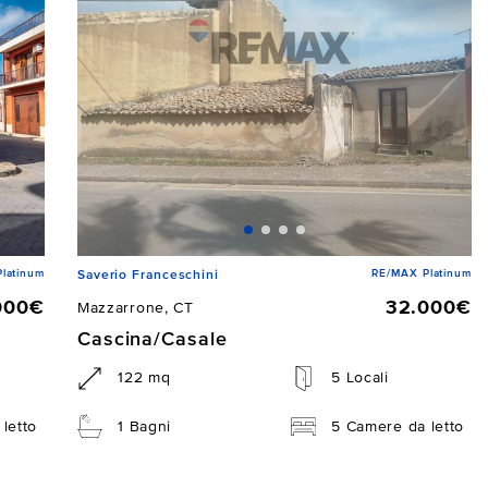
latinum
RE/MAX Platinum
Saverio Franceschini
000€
32.000€
Mazzarrone, CT
Cascina/Casale
122 mq
5 Locali
letto
1 Bagni
5 Camere da letto