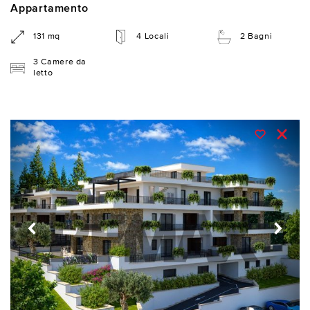
Appartamento
131 mq
4 Locali
2 Bagni
3 Camere da
letto