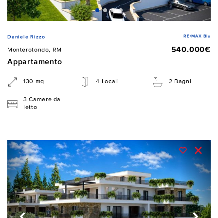
RE/MAX Blu
Daniele Rizzo
540.000€
Monterotondo, RM
Appartamento
130 mq
4 Locali
2 Bagni
3 Camere da
letto