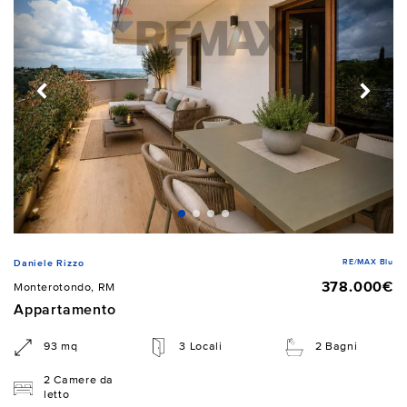
RE/MAX Blu
Daniele Rizzo
378.000€
Monterotondo, RM
Appartamento
93 mq
3 Locali
2 Bagni
2 Camere da
letto