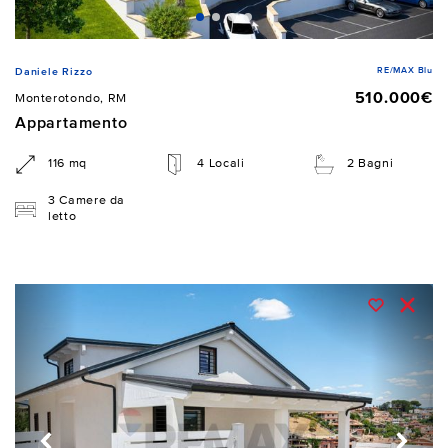
RE/MAX Blu
Daniele Rizzo
510.000€
Monterotondo, RM
Appartamento
116 mq
4 Locali
2 Bagni
3 Camere da
letto