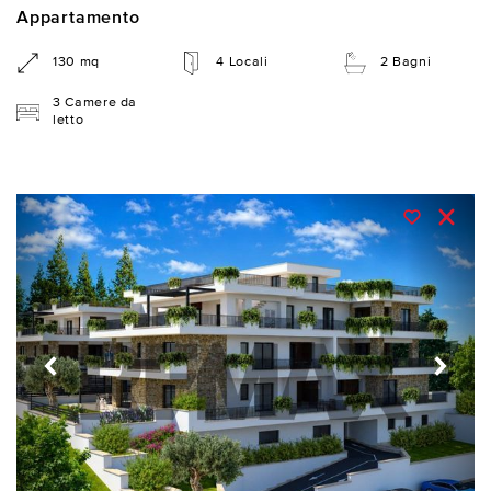
Appartamento
130 mq
4 Locali
2 Bagni
3 Camere da
letto