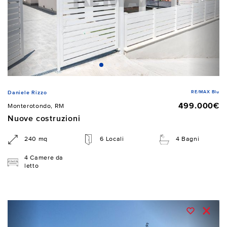
RE/MAX Blu
Daniele Rizzo
499.000€
Monterotondo, RM
Nuove costruzioni
240 mq
6 Locali
4 Bagni
4 Camere da
letto