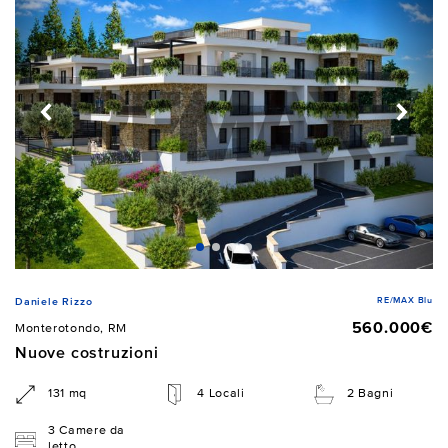
RE/MAX Blu
Daniele Rizzo
560.000€
Monterotondo, RM
Nuove costruzioni
131 mq
4 Locali
2 Bagni
3 Camere da
letto