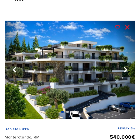
RE/MAX Blu
Daniele Rizzo
540.000€
Monterotondo, RM