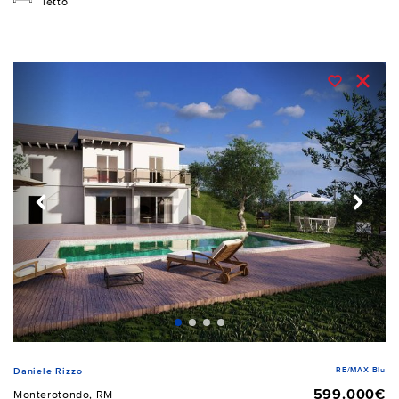
letto
RE/MAX Blu
Daniele Rizzo
599.000€
Monterotondo, RM