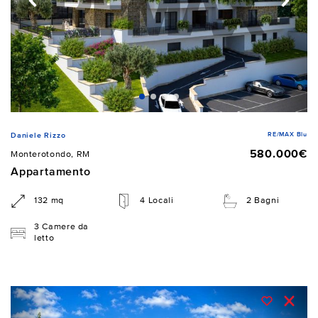
RE/MAX Blu
Daniele Rizzo
580.000€
Monterotondo, RM
Appartamento
132 mq
4 Locali
2 Bagni
3 Camere da
letto