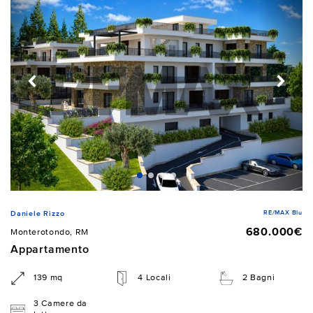
RE/MAX Blu
Daniele Rizzo
680.000€
Monterotondo, RM
Appartamento
139 mq
4 Locali
2 Bagni
3 Camere da