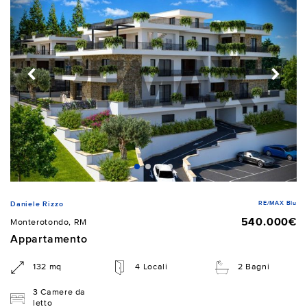
RE/MAX Blu
Daniele Rizzo
540.000€
Monterotondo, RM
Appartamento
132 mq
4 Locali
2 Bagni
3 Camere da
letto