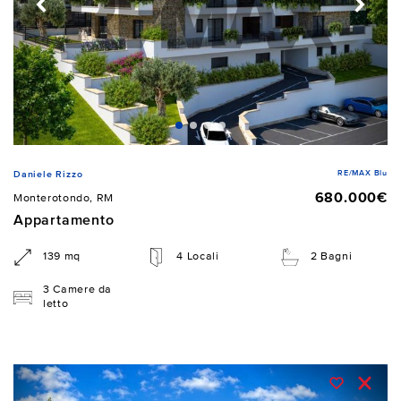
RE/MAX Blu
Daniele Rizzo
680.000€
Monterotondo, RM
Appartamento
139 mq
4 Locali
2 Bagni
3 Camere da
letto