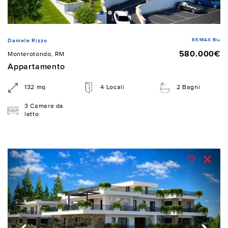
RE/MAX Blu
Daniele Rizzo
580.000€
Monterotondo, RM
Appartamento
132 mq
4 Locali
2 Bagni
3 Camere da
letto