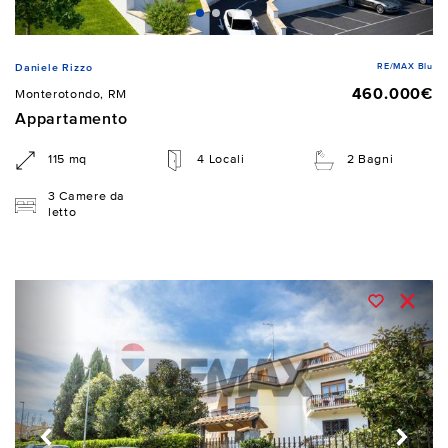
RE/MAX Blu
Daniele Rizzo
460.000€
Monterotondo, RM
Appartamento
115 mq
4 Locali
2 Bagni
3 Camere da
letto