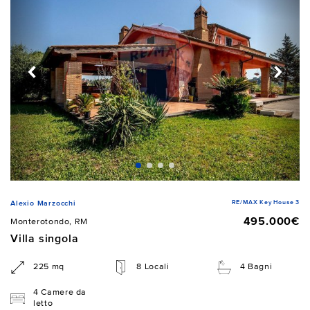
RE/MAX Key House 3
Alexio Marzocchi
495.000€
Monterotondo, RM
Villa singola
225 mq
8 Locali
4 Bagni
4 Camere da
letto