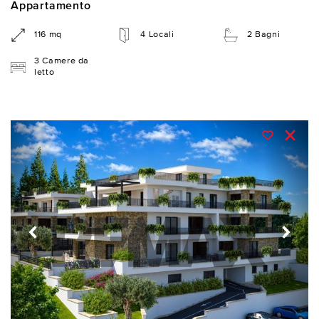
Appartamento
116 mq
4 Locali
2 Bagni
3 Camere da
letto