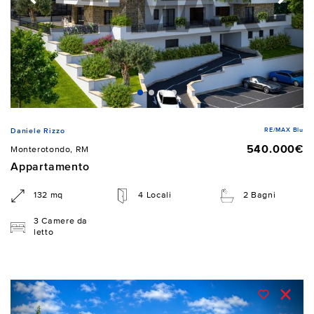
RE/MAX Blu
Daniele Rizzo
540.000€
Monterotondo, RM
Appartamento
132 mq
4 Locali
2 Bagni
3 Camere da
letto