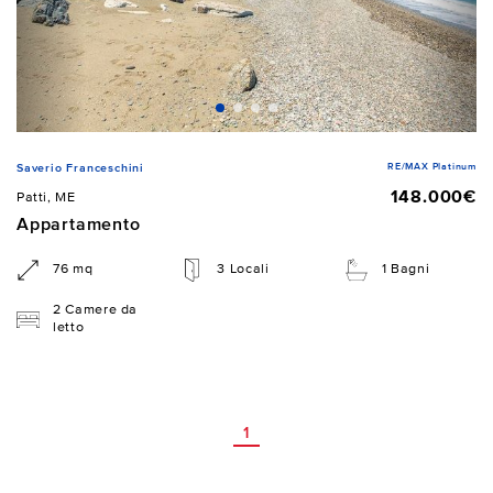
RE/MAX Platinum
Saverio Franceschini
148.000€
Patti, ME
Appartamento
76 mq
3 Locali
1 Bagni
2 Camere da
letto
1