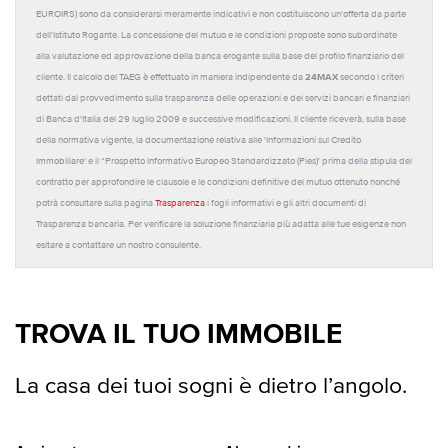
EUROIRS) sono da considerarsi meramente indicativi e non costituiscono un'offerta da parte
dell'Istituto Rogante. La concessione del mutuo e le condizioni proposte sono subordinate
alla valutazione ed approvazione della banca erogante sulla base del profilo finanziario del
24MAX
cliente. Il calcolo del TAEG è effettuato in maniera indipendente da
secondo i criteri
dettati dal provvedimento sulla trasparenza delle operazioni e dei servizi bancari e finanziari
di Banca d'Italia del 29 luglio 2009 e successive modificazioni. Il cliente riceverà, sulla base
della normativa vigente, la documentazione relativa alle 'Informazioni sul Credito
Immobiliare' e il “Prospetto Informativo Europeo Standardizzato (Pies)' prima della stipula del
contratto per approfondire le clausole e le condizioni definitive del mutuo ottenuto nonché
potrà consultare sulla pagina
Trasparenza
i fogli informativi e gli altri documenti di
Trasparenza bancaria. Per verificare la soluzione finanziaria più adatta alle tue esigenze non
esitare a contattare un nostro consulente.
TROVA IL TUO IMMOBILE
La casa dei tuoi sogni è dietro l’angolo.