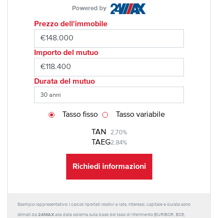
Powered by
Prezzo dell'immobile
Importo del mutuo
Durata del mutuo
Tasso fisso
Tasso variabile
TAN
2,70%
TAEG
2,84%
Richiedi informazioni
Esempio rappresentativo: I calcoli riportati relativi a rate, interessi, capitale e durata sono
24MAX
stimati da
alla data odierna sulla base dei tassi di riferimento (EURIBOR, BCE,