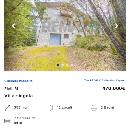
The RE/MAX Collection Crystal
Giuliano Esposito
470.000€
Rieti, RI
Villa singola
353 mq
12 Locali
2 Bagni
7 Camere da
letto