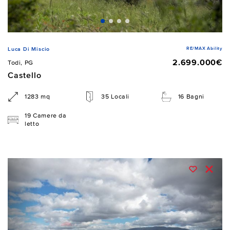
RE/MAX Ability
Luca Di Miscio
2.699.000€
Todi, PG
Castello
1283 mq
35 Locali
16 Bagni
19 Camere da
letto