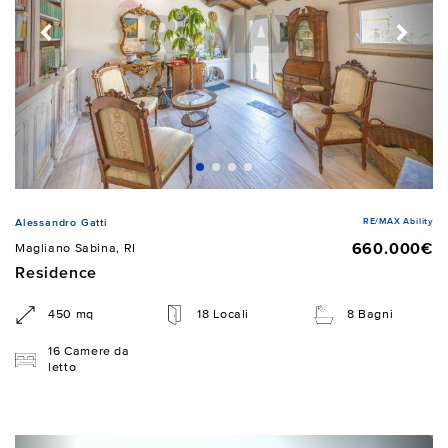
RE/MAX Ability
Alessandro Gatti
660.000€
Magliano Sabina, RI
Residence
450 mq
18 Locali
8 Bagni
16 Camere da
letto