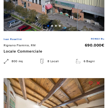
RE/MAX Blu
Ivan Rosellini
690.000€
Rignano Flaminio, RM
Locale Commerciale
800 mq
8 Locali
6 Bagni