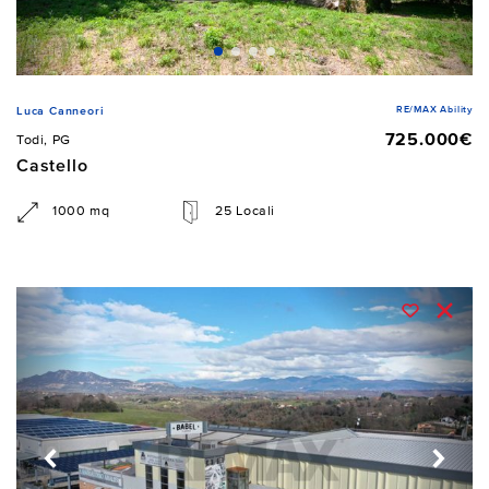
RE/MAX Ability
Luca Canneori
725.000€
Todi, PG
Castello
1000 mq
25 Locali