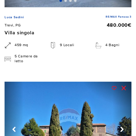
RE/MAX Famosa 3
Luca Sadini
480.000€
Trevi, PG
Villa singola
459 mq
9 Locali
4 Bagni
5 Camere da
letto