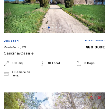
RE/MAX Famosa 3
Luca Sadini
480.000€
Montefalco, PG
Cascina/Casale
660 mq
10 Locali
3 Bagni
4 Camere da
letto