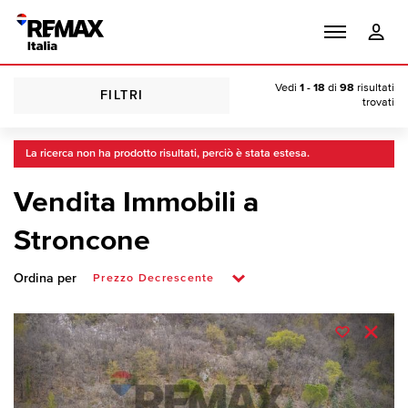
Vedi
1 - 18
di
98
risultati
FILTRI
trovati
La ricerca non ha prodotto risultati, perciò è stata estesa.
Vendita Immobili a
Stroncone
Ordina per