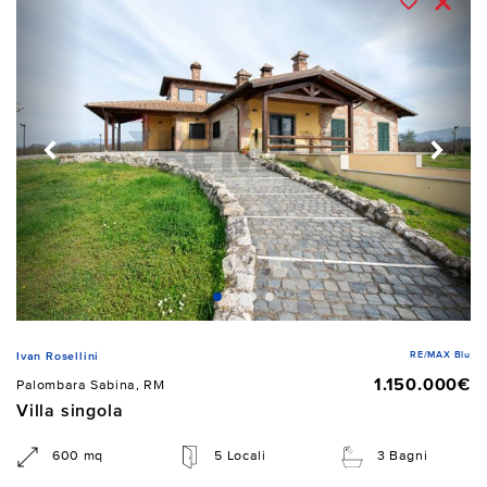
RE/MAX Blu
Ivan Rosellini
1.150.000€
Palombara Sabina, RM
Villa singola
600 mq
5 Locali
3 Bagni