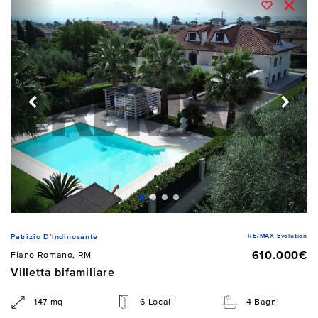
RE/MAX Evolution
Patrizio D'Indinosante
610.000€
Fiano Romano, RM
Villetta bifamiliare
147 mq
6 Locali
4 Bagni