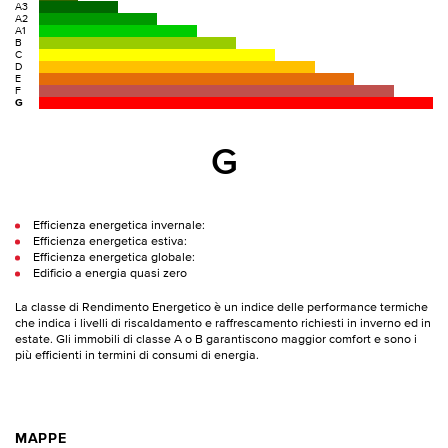
A3
A2
A1
B
C
D
E
F
G
G
Efficienza energetica invernale:
Efficienza energetica estiva:
Efficienza energetica globale:
Edificio a energia quasi zero
La classe di Rendimento Energetico è un indice delle performance termiche
che indica i livelli di riscaldamento e raffrescamento richiesti in inverno ed in
estate. Gli immobili di classe A o B garantiscono maggior comfort e sono i
più efficienti in termini di consumi di energia.
MAPPE