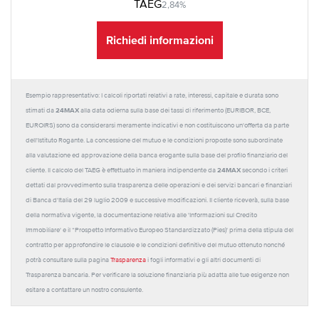
TAEG
2,84%
Richiedi informazioni
Esempio rappresentativo: I calcoli riportati relativi a rate, interessi, capitale e durata sono
24MAX
stimati da
alla data odierna sulla base dei tassi di riferimento (EURIBOR, BCE,
EUROIRS) sono da considerarsi meramente indicativi e non costituiscono un'offerta da parte
dell'Istituto Rogante. La concessione del mutuo e le condizioni proposte sono subordinate
alla valutazione ed approvazione della banca erogante sulla base del profilo finanziario del
24MAX
cliente. Il calcolo del TAEG è effettuato in maniera indipendente da
secondo i criteri
dettati dal provvedimento sulla trasparenza delle operazioni e dei servizi bancari e finanziari
di Banca d'Italia del 29 luglio 2009 e successive modificazioni. Il cliente riceverà, sulla base
della normativa vigente, la documentazione relativa alle 'Informazioni sul Credito
Immobiliare' e il “Prospetto Informativo Europeo Standardizzato (Pies)' prima della stipula del
contratto per approfondire le clausole e le condizioni definitive del mutuo ottenuto nonché
potrà consultare sulla pagina
Trasparenza
i fogli informativi e gli altri documenti di
Trasparenza bancaria. Per verificare la soluzione finanziaria più adatta alle tue esigenze non
esitare a contattare un nostro consulente.