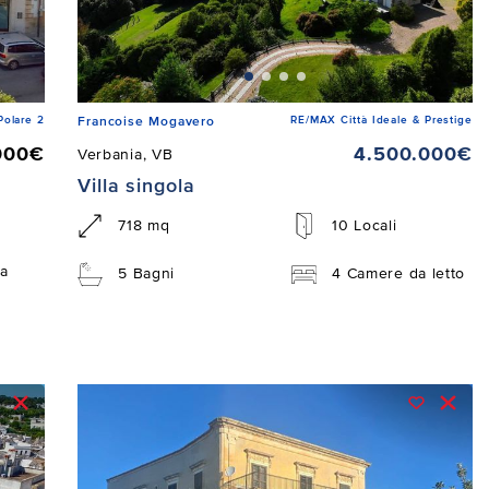
Polare 2
RE/MAX Città Ideale & Prestige
Francoise Mogavero
000€
4.500.000€
Verbania, VB
Villa singola
718 mq
10 Locali
a
5 Bagni
4 Camere da letto