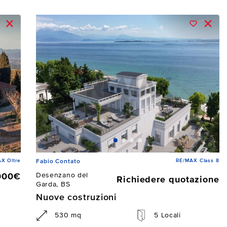
X Oltre
RE/MAX Class 8
Fabio Contato
Desenzano del
000€
Richiedere quotazione
Garda, BS
Nuove costruzioni
530 mq
5 Locali