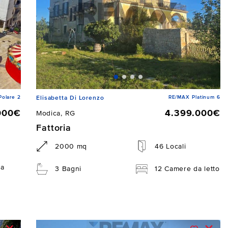
Polare 2
RE/MAX Platinum 6
Elisabetta Di Lorenzo
000€
4.399.000€
Modica, RG
Fattoria
2000 mq
46 Locali
da
3 Bagni
12 Camere da letto