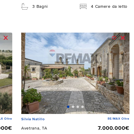
3 Bagni
4 Camere da letto
X Oltre
RE/MAX Oltre
Silvia Natillo
000€
7.000.000€
Avetrana, TA