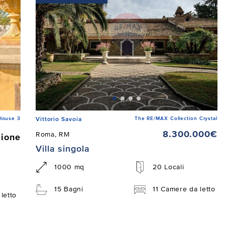
House 3
The RE/MAX Collection Crystal
Vittorio Savoia
8.300.000€
Roma, RM
zione
Villa singola
1000 mq
20 Locali
15 Bagni
11 Camere da letto
letto