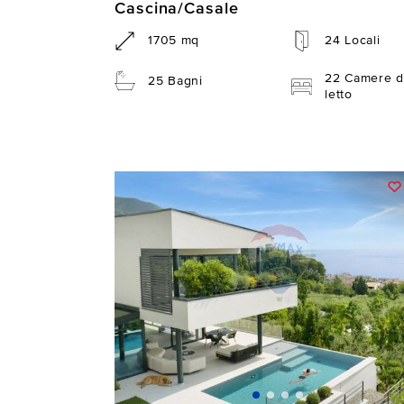
Cascina/Casale
1705 mq
24 Locali
22 Camere d
25 Bagni
letto