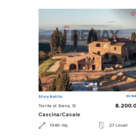
RE/MA
Silvia Natillo
8.200.
Torrita di Siena, SI
Cascina/Casale
1040 mq
27 Locali