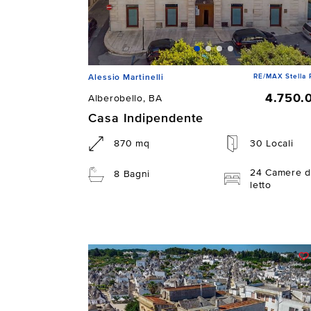
RE/MAX Stella 
Alessio Martinelli
4.750.
Alberobello, BA
Casa Indipendente
870 mq
30 Locali
24 Camere d
8 Bagni
letto