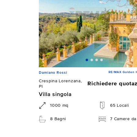
RE/MAX Golden 
Damiano Rossi
Crespina Lorenzana,
Richiedere quota
PI
Villa singola
1000 mq
65 Locali
8 Bagni
7 Camere da 