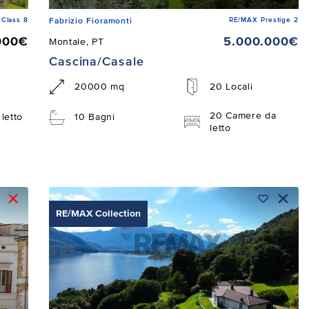
Class 8
RE/MAX Prestige 2
Fabrizio Fioramonti
000€
5.000.000€
Montale, PT
Cascina/Casale
20000 mq
20 Locali
20 Camere da
letto
10 Bagni
letto
RE/MAX Collection