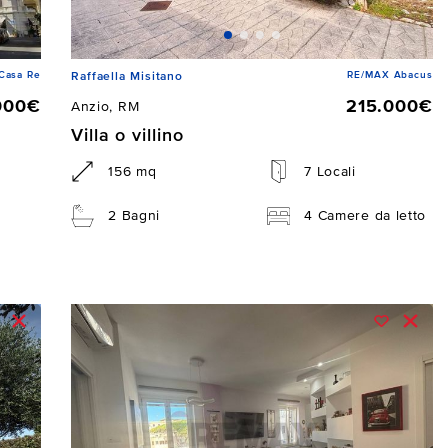
Casa Re
RE/MAX Abacus
Raffaella Misitano
000€
215.000€
Anzio, RM
Villa o villino
156 mq
7 Locali
2 Bagni
4 Camere da letto