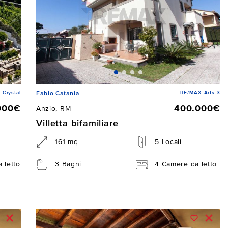
 Crystal
RE/MAX Arts 3
Fabio Catania
000€
400.000€
Anzio, RM
Villetta bifamiliare
161 mq
5 Locali
 letto
3 Bagni
4 Camere da letto