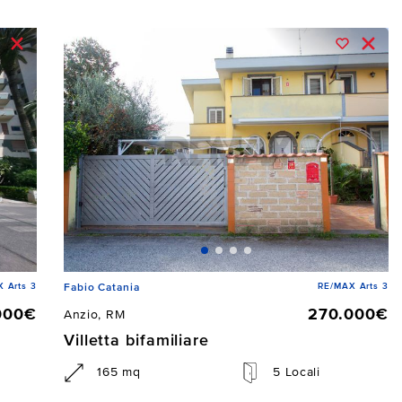
 Arts 3
RE/MAX Arts 3
Fabio Catania
000€
270.000€
Anzio, RM
Villetta bifamiliare
165 mq
5 Locali