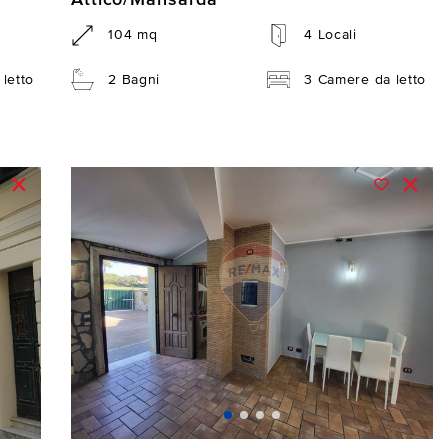
104 mq
4 Locali
letto
2 Bagni
3 Camere da letto