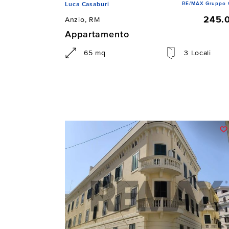
RE/MAX Gruppo 
Luca Casaburi
245.
Anzio, RM
Appartamento
65 mq
3 Locali