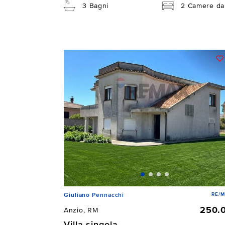
3 Bagni
2 Camere da 
RE/M
Giuliano Pennacchi
250.
Anzio, RM
Villa singola