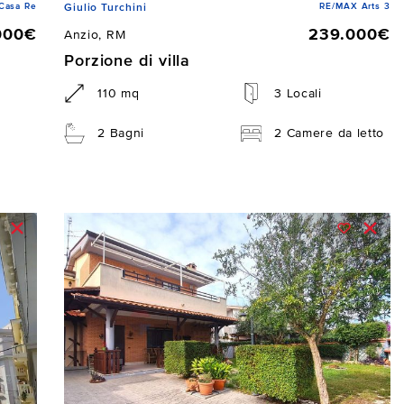
Casa Re
RE/MAX Arts 3
Giulio Turchini
000€
239.000€
Anzio, RM
Porzione di villa
110 mq
3 Locali
2 Bagni
2 Camere da letto