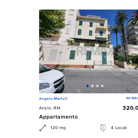
RE/MAX
Angelo Martufi
320.
Anzio, RM
Appartamento
120 mq
4 Locali