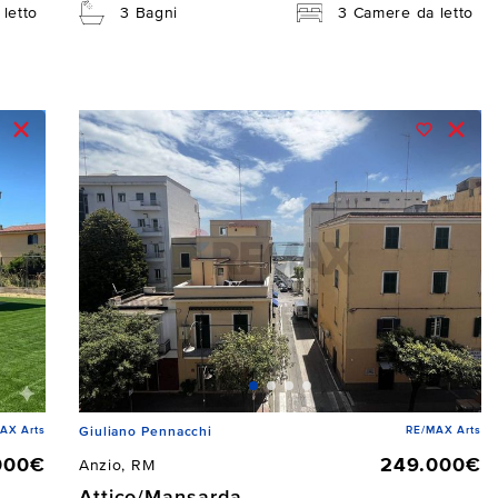
letto
3 Bagni
3 Camere da letto
AX Arts
RE/MAX Arts
Giuliano Pennacchi
000€
249.000€
Anzio, RM
Attico/Mansarda