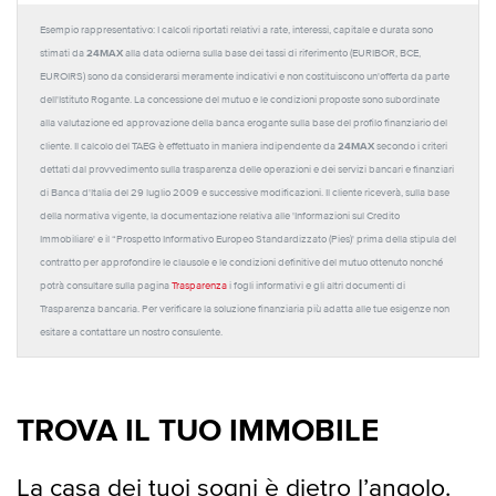
Esempio rappresentativo: I calcoli riportati relativi a rate, interessi, capitale e durata sono
24MAX
stimati da
alla data odierna sulla base dei tassi di riferimento (EURIBOR, BCE,
EUROIRS) sono da considerarsi meramente indicativi e non costituiscono un'offerta da parte
dell'Istituto Rogante. La concessione del mutuo e le condizioni proposte sono subordinate
alla valutazione ed approvazione della banca erogante sulla base del profilo finanziario del
24MAX
cliente. Il calcolo del TAEG è effettuato in maniera indipendente da
secondo i criteri
dettati dal provvedimento sulla trasparenza delle operazioni e dei servizi bancari e finanziari
di Banca d'Italia del 29 luglio 2009 e successive modificazioni. Il cliente riceverà, sulla base
della normativa vigente, la documentazione relativa alle 'Informazioni sul Credito
Immobiliare' e il “Prospetto Informativo Europeo Standardizzato (Pies)' prima della stipula del
contratto per approfondire le clausole e le condizioni definitive del mutuo ottenuto nonché
potrà consultare sulla pagina
Trasparenza
i fogli informativi e gli altri documenti di
Trasparenza bancaria. Per verificare la soluzione finanziaria più adatta alle tue esigenze non
esitare a contattare un nostro consulente.
TROVA IL TUO IMMOBILE
La casa dei tuoi sogni è dietro l’angolo.