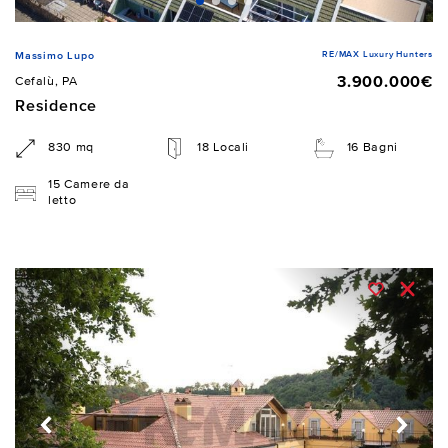
RE/MAX Luxury Hunters
Massimo Lupo
3.900.000€
Cefalù, PA
Residence
830 mq
18 Locali
16 Bagni
15 Camere da
letto