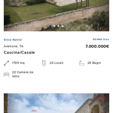
RE/MAX Oltre
Silvia Natillo
7.000.000€
Avetrana, TA
Cascina/Casale
1705 mq
24 Locali
25 Bagni
22 Camere da
letto