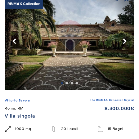
RE/MAX Collection
The RE/MAX Collection Crystal
Vittorio Savoia
8.300.000€
Roma, RM
Villa singola
1000 mq
20 Locali
15 Bagni