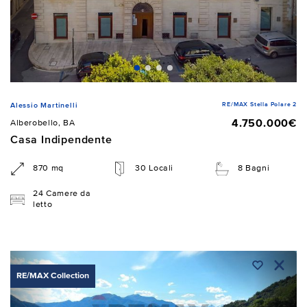
RE/MAX Stella Polare 2
Alessio Martinelli
4.750.000€
Alberobello, BA
Casa Indipendente
870 mq
30 Locali
8 Bagni
24 Camere da
letto
RE/MAX Collection