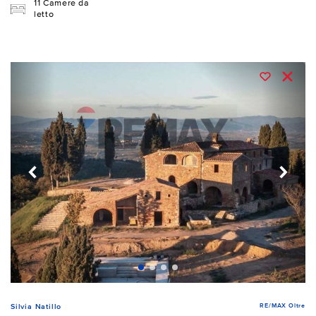
11 Camere da
letto
RE/MAX Oltre
Silvia Natillo