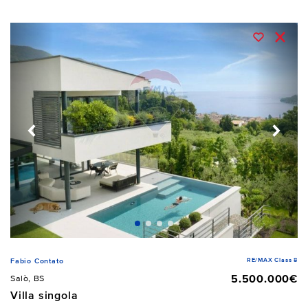
RE/MAX Class 8
Fabio Contato
5.500.000€
Salò, BS
Villa singola