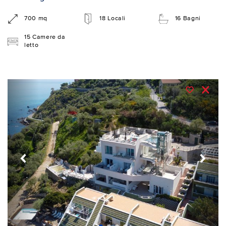
700 mq
18 Locali
16 Bagni
15 Camere da
letto