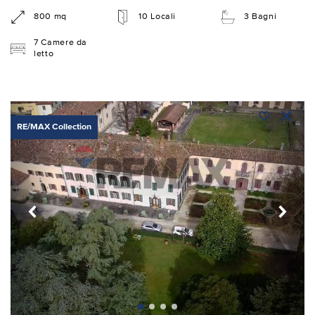
800 mq
10 Locali
3 Bagni
7 Camere da
letto
RE/MAX Collection