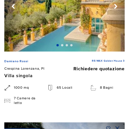
RE/MAX Golden House 3
Damiano Rossi
Richiedere quotazione
Crespina Lorenzana, PI
Villa singola
1000 mq
65 Locali
8 Bagni
7 Camere da
letto