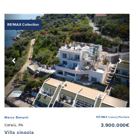
RE/MAX Collection
RE/MAX Luxury Hunters
Marco Benanti
3.900.000€
Cefalù, PA
Villa singola