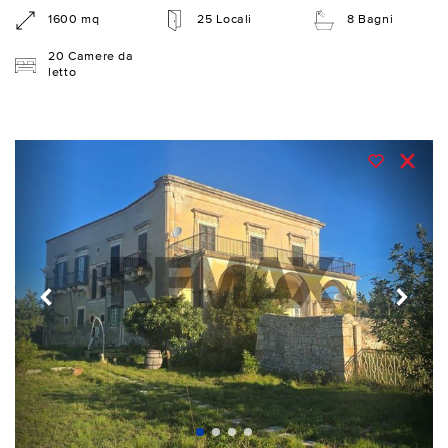
1600 mq
25 Locali
8 Bagni
20 Camere da
letto