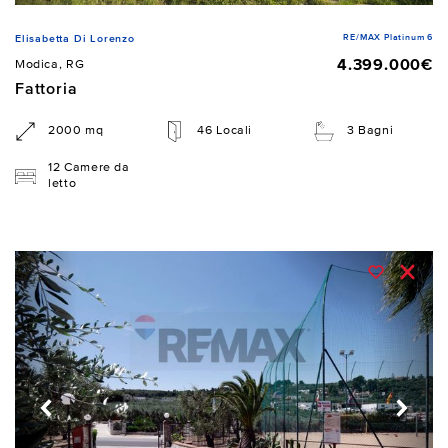
RE/MAX Platinum 6
Elisabetta Di Lorenzo
4.399.000€
Modica, RG
Fattoria
2000 mq
46 Locali
3 Bagni
12 Camere da
letto