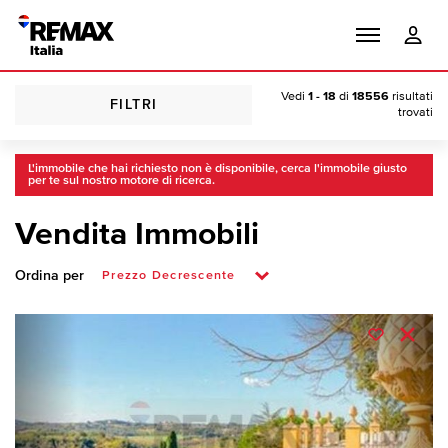
Vedi
1 - 18
di
18556
risultati
FILTRI
trovati
L'immobile che hai richiesto non è disponibile, cerca l'immobile giusto
per te sul nostro motore di ricerca.
Vendita Immobili
Ordina per