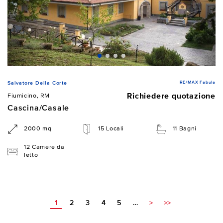
RE/MAX Fabula
Salvatore Della Corte
Richiedere quotazione
Fiumicino, RM
Cascina/Casale
2000 mq
15 Locali
11 Bagni
12 Camere da
letto
1
2
3
4
5
…
>
>>