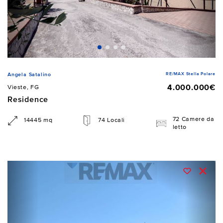
RE/MAX Stella Polare
Angela Satalino
4.000.000€
Vieste, FG
Residence
72 Camere da
14445 mq
74 Locali
letto