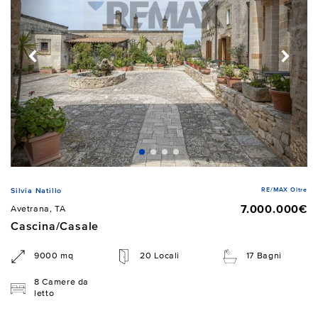
RE/MAX Oltre
Silvia Natillo
7.000.000€
Avetrana, TA
Cascina/Casale
9000 mq
20 Locali
17 Bagni
8 Camere da
letto