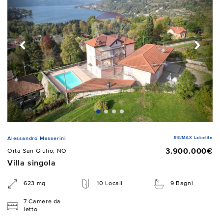
RE/MAX Lakelife
Alessandro Masserini
3.900.000€
Orta San Giulio, NO
Villa singola
623 mq
10 Locali
9 Bagni
7 Camere da
letto