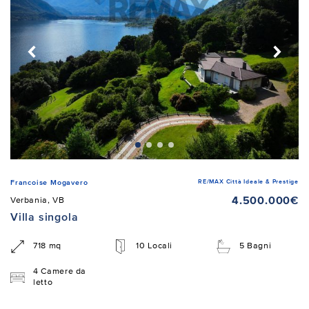
RE/MAX Città Ideale & Prestige
Francoise Mogavero
4.500.000€
Verbania, VB
Villa singola
718 mq
10 Locali
5 Bagni
4 Camere da
letto