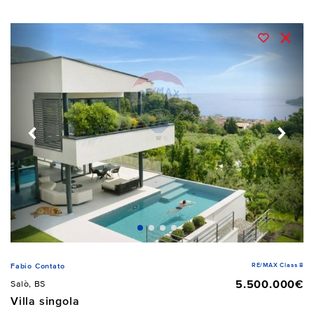
RE/MAX Class 8
Fabio Contato
5.500.000€
Salò, BS
Villa singola