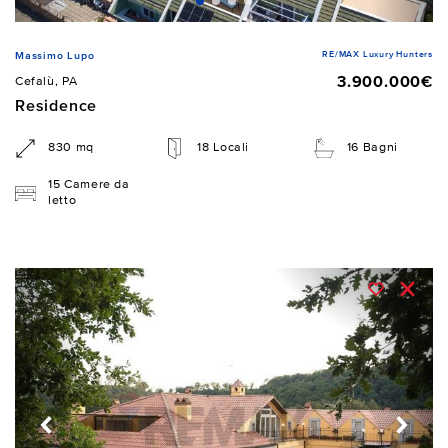
RE/MAX Luxury Hunters
Massimo Lupo
3.900.000€
Cefalù, PA
Residence
830 mq
18 Locali
16 Bagni
15 Camere da
letto