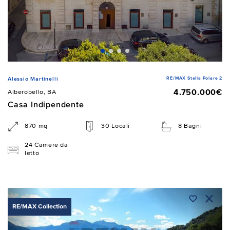
RE/MAX Stella Polare 2
Alessio Martinelli
4.750.000€
Alberobello, BA
Casa Indipendente
870 mq
30 Locali
8 Bagni
24 Camere da
letto
RE/MAX Collection