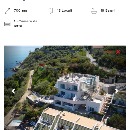
700 mq
18 Locali
16 Bagni
15 Camere da
letto