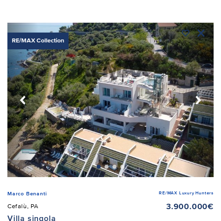
RE/MAX Collection
RE/MAX Luxury Hunters
Marco Benanti
3.900.000€
Cefalù, PA
Villa singola