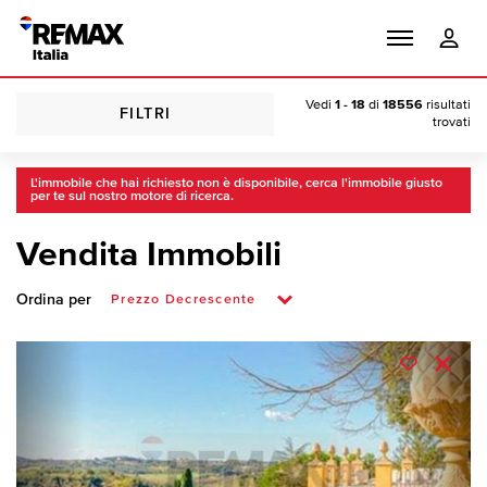
Vedi
1 - 18
di
18556
risultati
FILTRI
trovati
L'immobile che hai richiesto non è disponibile, cerca l'immobile giusto
per te sul nostro motore di ricerca.
Vendita Immobili
Ordina per