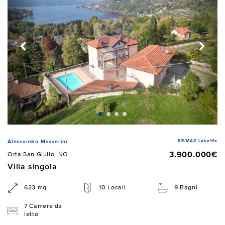
RE/MAX Lakelife
Alessandro Masserini
3.900.000€
Orta San Giulio, NO
Villa singola
623 mq
10 Locali
9 Bagni
7 Camere da
letto