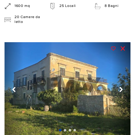
1600 mq
25 Locali
8 Bagni
20 Camere da
letto