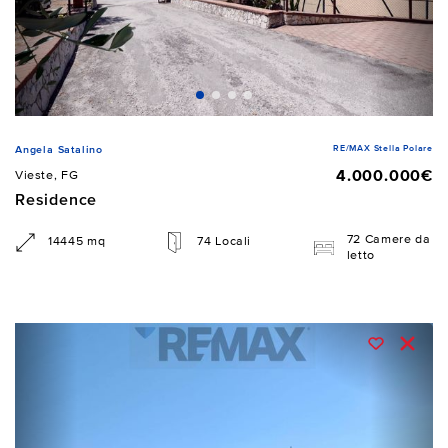
RE/MAX Stella Polare
Angela Satalino
4.000.000€
Vieste, FG
Residence
72 Camere da
14445 mq
74 Locali
letto