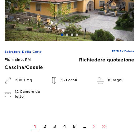
RE/MAX Fabula
Salvatore Della Corte
Richiedere quotazione
Fiumicino, RM
Cascina/Casale
2000 mq
15 Locali
11 Bagni
12 Camere da
letto
1
2
3
4
5
…
>
>>