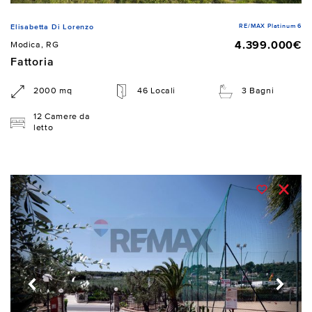
RE/MAX Platinum 6
Elisabetta Di Lorenzo
4.399.000€
Modica, RG
Fattoria
2000 mq
46 Locali
3 Bagni
12 Camere da
letto