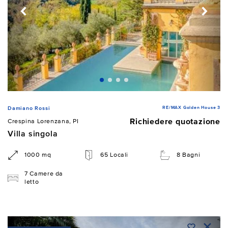
RE/MAX Golden House 3
Damiano Rossi
Richiedere quotazione
Crespina Lorenzana, PI
Villa singola
1000 mq
65 Locali
8 Bagni
7 Camere da
letto