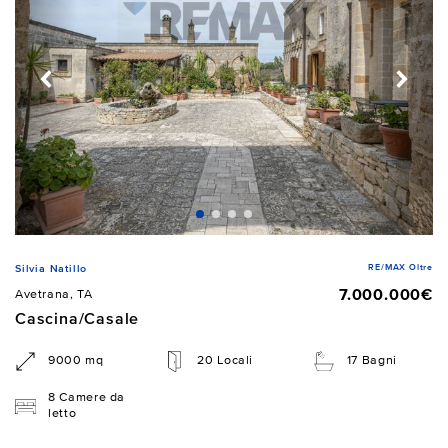
RE/MAX Oltre
Silvia Natillo
7.000.000€
Avetrana, TA
Cascina/Casale
9000 mq
20 Locali
17 Bagni
8 Camere da
letto