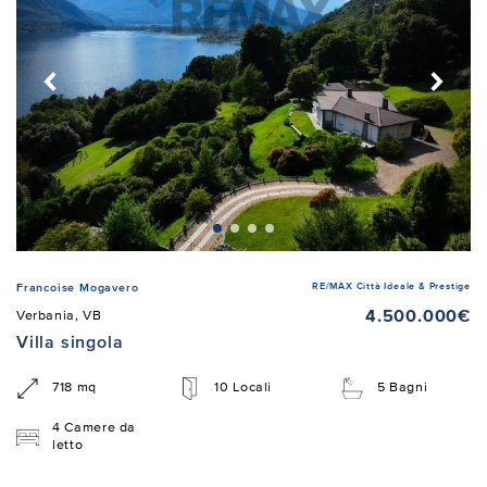
RE/MAX Città Ideale & Prestige
Francoise Mogavero
4.500.000€
Verbania, VB
Villa singola
718 mq
10 Locali
5 Bagni
4 Camere da
letto