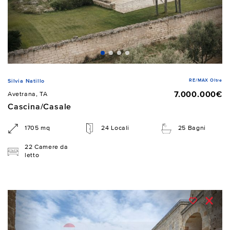
RE/MAX Oltre
Silvia Natillo
7.000.000€
Avetrana, TA
Cascina/Casale
1705 mq
24 Locali
25 Bagni
22 Camere da
letto