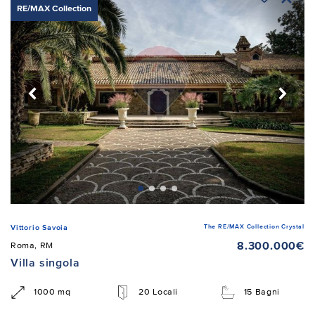
RE/MAX Collection
The RE/MAX Collection Crystal
Vittorio Savoia
8.300.000€
Roma, RM
Villa singola
1000 mq
20 Locali
15 Bagni