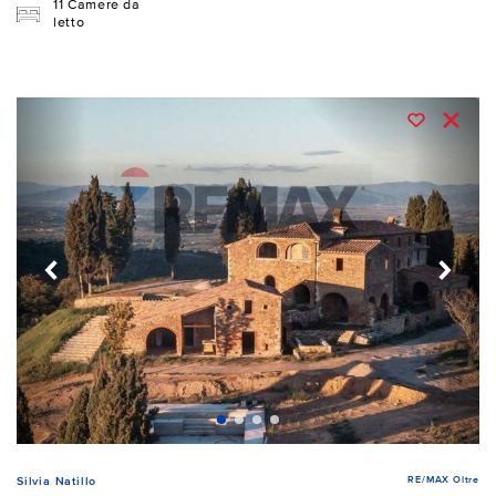
11 Camere da
letto
RE/MAX Oltre
Silvia Natillo