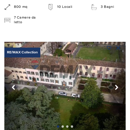
800 mq
10 Locali
3 Bagni
7 Camere da
letto
RE/MAX Collection